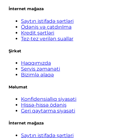
İnternet mağaza
Saytın istifadə şərtləri
Ödəniş və çatdırılma
Kredit şərtləri
Tez-tez verilən suallar
Şirkət
Haqqımızda
Servis zəmanəti
Bizimlə əlaqə
Məlumat
Konfidensiallıq siyasəti
Hissə-hissə ödəniş
Geri qaytarma siyasəti
İnternet mağaza
Saytın istifadə şərtləri