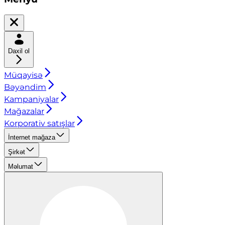
Daxil ol
Müqayisə
Bəyəndim
Kampaniyalar
Mağazalar
Korporativ satışlar
İnternet mağaza
Şirkət
Məlumat