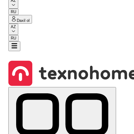
AZ
RU
Daxil ol
AZ
RU