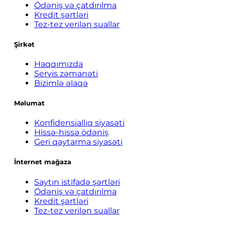
Ödəniş və çatdırılma
Kredit şərtləri
Tez-tez verilən suallar
Şirkət
Haqqımızda
Servis zəmanəti
Bizimlə əlaqə
Məlumat
Konfidensiallıq siyasəti
Hissə-hissə ödəniş
Geri qaytarma siyasəti
İnternet mağaza
Saytın istifadə şərtləri
Ödəniş və çatdırılma
Kredit şərtləri
Tez-tez verilən suallar