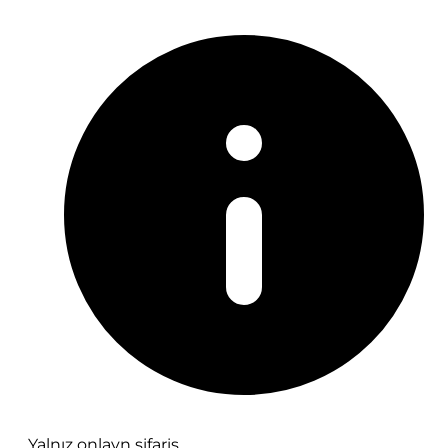
Yalnız onlayn sifariş