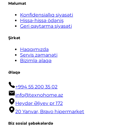
Məlumat
Konfidensiallıq siyasəti
Hissə-hissə ödəniş
Geri qaytarma siyasəti
Şirkət
Haqqımızda
Servis zəmanəti
Bizimlə əlaqə
Əlaqə
+994 55 200 35 02
info@texnohome.az
Heydər Əliyev pr 172
20 Yanvar, Bravo hipermarket
Biz sosial şəbəkələrdə