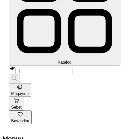
Kataloq
Müqayisə
Səbət
Bəyəndim
Menyu