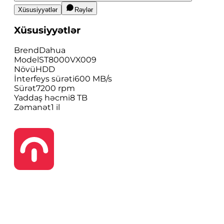
Xüsusiyyətlər
Rəylər
Xüsusiyyətlər
Brend
Dahua
Model
ST8000VX009
Növü
HDD
İnterfeys sürəti
600 MB/s
Sürət
7200 rpm
Yaddaş həcmi
8 TB
Zəmanət
1 il