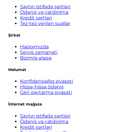
Saytın istifadə şərtləri
Ödəniş və çatdırılma
Kredit şərtləri
Tez-tez verilən suallar
Şirkət
Haqqımızda
Servis zəmanəti
Bizimlə əlaqə
Məlumat
Konfidensiallıq siyasəti
Hissə-hissə ödəniş
Geri qaytarma siyasəti
İnternet mağaza
Saytın istifadə şərtləri
Ödəniş və çatdırılma
Kredit şərtləri