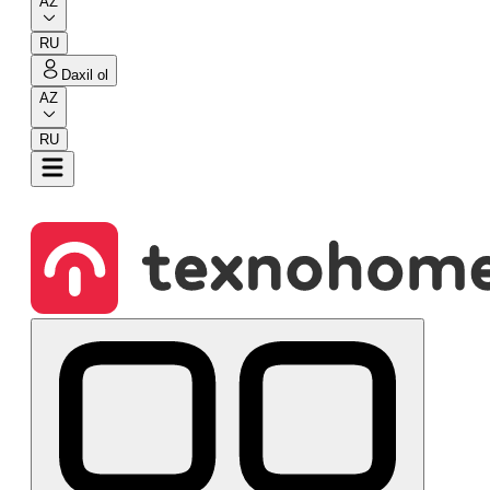
AZ
RU
Daxil ol
AZ
RU