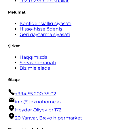
Tez-tez verilən suallar
Məlumat
Konfidensiallıq siyasəti
Hissə-hissə ödəniş
Geri qaytarma siyasəti
Şirkət
Haqqımızda
Servis zəmanəti
Bizimlə əlaqə
Əlaqə
+994 55 200 35 02
info@texnohome.az
Heydər Əliyev pr 172
20 Yanvar, Bravo hipermarket