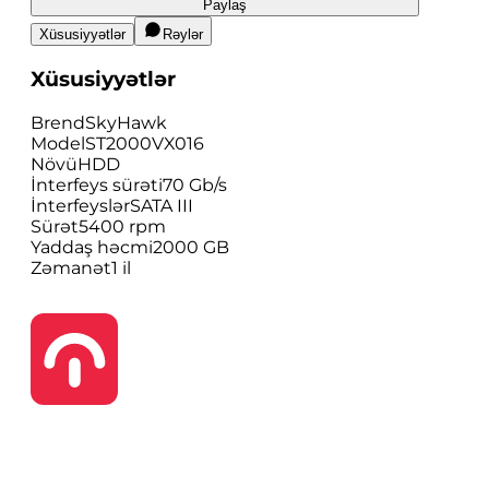
Paylaş
Xüsusiyyətlər
Rəylər
Xüsusiyyətlər
Brend
SkyHawk
Model
ST2000VX016
Növü
HDD
İnterfeys sürəti
70 Gb/s
İnterfeyslər
SATA III
Sürət
5400 rpm
Yaddaş həcmi
2000 GB
Zəmanət
1 il