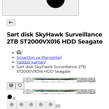
Sərt disk SkyHawk Surveillance
2TB ST2000VX016 HDD Seagate
/
Smartfon və Planşetlər
/
Yaddaş kartları
/
Sərt disk SkyHawk Surveillance 2TB
ST2000VX016 HDD Seagate
0
(
0
)