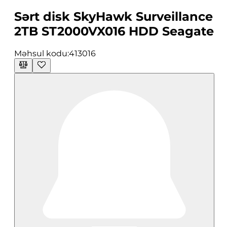
Sərt disk SkyHawk Surveillance
2TB ST2000VX016 HDD Seagate
Məhsul kodu:
413016