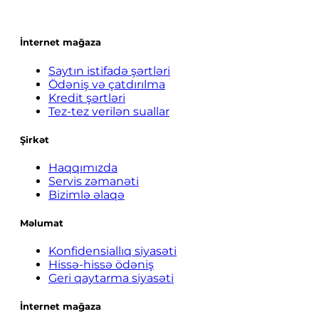
İnternet mağaza
Saytın istifadə şərtləri
Ödəniş və çatdırılma
Kredit şərtləri
Tez-tez verilən suallar
Şirkət
Haqqımızda
Servis zəmanəti
Bizimlə əlaqə
Məlumat
Konfidensiallıq siyasəti
Hissə-hissə ödəniş
Geri qaytarma siyasəti
İnternet mağaza