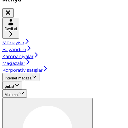
Daxil ol
Müqayisə
Bəyəndim
Kampaniyalar
Mağazalar
Korporativ satışlar
İnternet mağaza
Şirkət
Məlumat