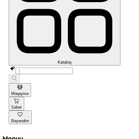
Kataloq
Müqayisə
Səbət
Bəyəndim
Menyu