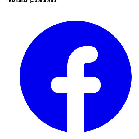
Biz sosial şəbəkələrdə