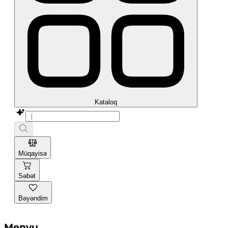
Kataloq
Müqayisə
Səbət
Bəyəndim
Menyu