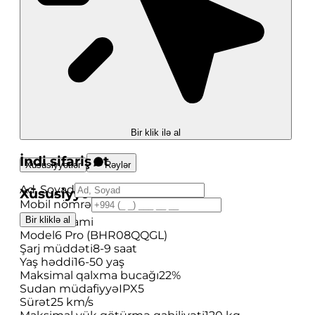
Bir klik ilə al
İndi sifariş et
Xüsusiyyətlər
Rəylər
Ad, Soyad
Xüsusiyyətlər
Mobil nömrə
Bir kliklə al
Brend
Xioami
Model
6 Pro (BHR08QQGL)
Şarj müddəti
8-9 saat
Yaş həddi
16-50 yaş
Maksimal qalxma bucağı
22%
Sudan müdafiyyə
IPX5
Sürət
25 km/s