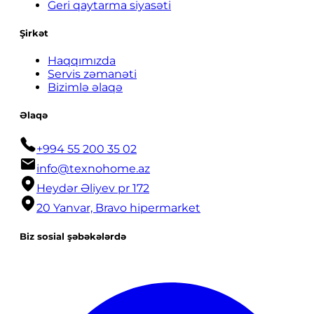
Geri qaytarma siyasəti
Şirkət
Haqqımızda
Servis zəmanəti
Bizimlə əlaqə
Əlaqə
+994 55 200 35 02
info@texnohome.az
Heydər Əliyev pr 172
20 Yanvar, Bravo hipermarket
Biz sosial şəbəkələrdə