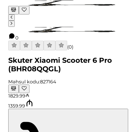
0
(
0
)
Skuter Xiaomi Scooter 6 Pro
(BHR08QQGL)
Məhsul kodu:
827164
1829.99
1359.99