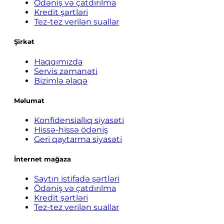
Ödəniş və çatdırılma
Kredit şərtləri
Tez-tez verilən suallar
Şirkət
Haqqımızda
Servis zəmanəti
Bizimlə əlaqə
Məlumat
Konfidensiallıq siyasəti
Hissə-hissə ödəniş
Geri qaytarma siyasəti
İnternet mağaza
Saytın istifadə şərtləri
Ödəniş və çatdırılma
Kredit şərtləri
Tez-tez verilən suallar