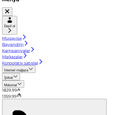
Daxil ol
Müqayisə
Bəyəndim
Kampaniyalar
Mağazalar
Korporativ satışlar
İnternet mağaza
Şirkət
Məlumat
1829.99
1359.99