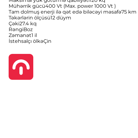
Maksimal yük götürmə qabiliyəti
120 kq
Mühərrik gücü
400 Vt (Max. power 1000 Vt )
Tam dolmuş enerji ilə qət edə biləcəyi məsafə
75 km
Təkərlərin ölçüsü
12 düym
Çəki
27.4 kq
Rəngi
Boz
Zəmanət
1 il
İstehsalçı ölkə
Çin