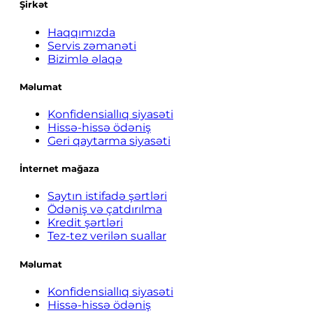
Şirkət
Haqqımızda
Servis zəmanəti
Bizimlə əlaqə
Məlumat
Konfidensiallıq siyasəti
Hissə-hissə ödəniş
Geri qaytarma siyasəti
İnternet mağaza
Saytın istifadə şərtləri
Ödəniş və çatdırılma
Kredit şərtləri
Tez-tez verilən suallar
Məlumat
Konfidensiallıq siyasəti
Hissə-hissə ödəniş