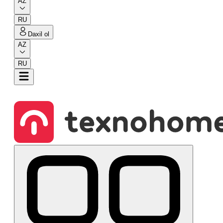
AZ
RU
Daxil ol
AZ
RU