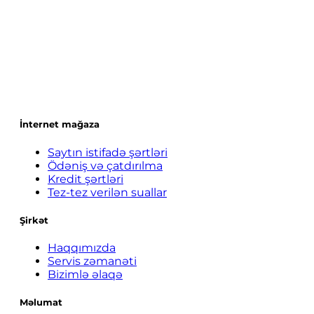
İnternet mağaza
Saytın istifadə şərtləri
Ödəniş və çatdırılma
Kredit şərtləri
Tez-tez verilən suallar
Şirkət
Haqqımızda
Servis zəmanəti
Bizimlə əlaqə
Məlumat