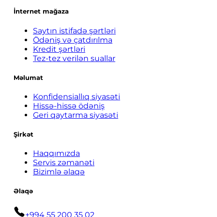
İnternet mağaza
Saytın istifadə şərtləri
Ödəniş və çatdırılma
Kredit şərtləri
Tez-tez verilən suallar
Məlumat
Konfidensiallıq siyasəti
Hissə-hissə ödəniş
Geri qaytarma siyasəti
Şirkət
Haqqımızda
Servis zəmanəti
Bizimlə əlaqə
Əlaqə
+994 55 200 35 02