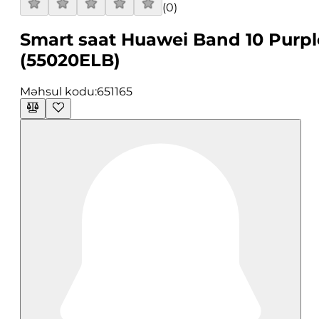
(
0
)
Smart saat Huawei Band 10 Purpl
(55020ELB)
Məhsul kodu:
651165