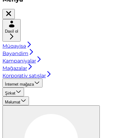
Daxil ol
Müqayisə
Bəyəndim
Kampaniyalar
Mağazalar
Korporativ satışlar
İnternet mağaza
Şirkət
Məlumat