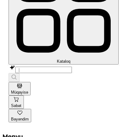
Kataloq
Müqayisə
Səbət
Bəyəndim
Menyu