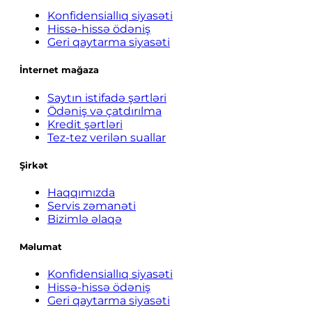
Konfidensiallıq siyasəti
Hissə-hissə ödəniş
Geri qaytarma siyasəti
İnternet mağaza
Saytın istifadə şərtləri
Ödəniş və çatdırılma
Kredit şərtləri
Tez-tez verilən suallar
Şirkət
Haqqımızda
Servis zəmanəti
Bizimlə əlaqə
Məlumat
Konfidensiallıq siyasəti
Hissə-hissə ödəniş
Geri qaytarma siyasəti