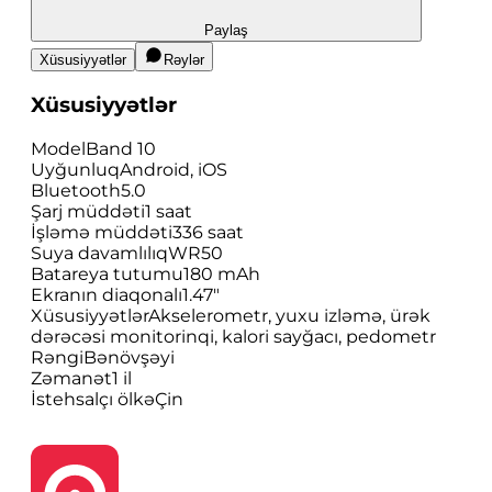
Paylaş
Xüsusiyyətlər
Rəylər
Xüsusiyyətlər
Model
Band 10
Uyğunluq
Android, iOS
Bluetooth
5.0
Şarj müddəti
1 saat
İşləmə müddəti
336 saat
Suya davamlılıq
WR50
Batareya tutumu
180 mAh
Ekranın diaqonalı
1.47"
Xüsusiyyətlər
Akselerometr, yuxu izləmə, ürək
dərəcəsi monitorinqi, kalori sayğacı, pedometr
Rəngi
Bənövşəyi
Zəmanət
1 il
İstehsalçı ölkə
Çin