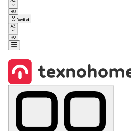
AZ
RU
Daxil ol
AZ
RU