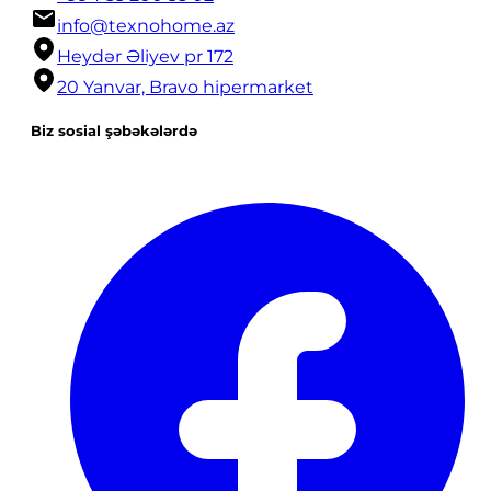
info@texnohome.az
Heydər Əliyev pr 172
20 Yanvar, Bravo hipermarket
Biz sosial şəbəkələrdə