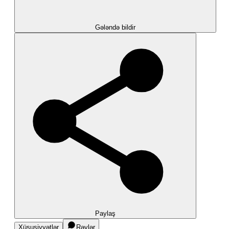
Gələndə bildir
Paylaş
Xüsusiyyətlər
Rəylər