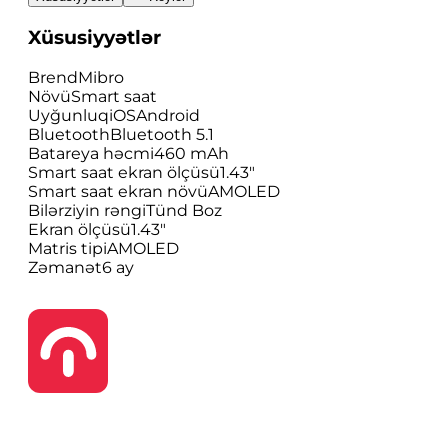
Xüsusiyyətlər
Brend
Mibro
Növü
Smart saat
Uyğunluq
iOSAndroid
Bluetooth
Bluetooth 5.1
Batareya həcmi
460 mAh
Smart saat ekran ölçüsü
1.43"
Smart saat ekran növü
AMOLED
Bilərziyin rəngi
Tünd Boz
Ekran ölçüsü
1.43"
Matris tipi
AMOLED
Zəmanət
6 ay