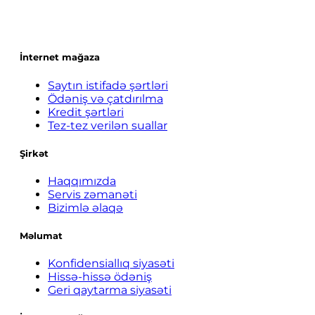
İnternet mağaza
Saytın istifadə şərtləri
Ödəniş və çatdırılma
Kredit şərtləri
Tez-tez verilən suallar
Şirkət
Haqqımızda
Servis zəmanəti
Bizimlə əlaqə
Məlumat
Konfidensiallıq siyasəti
Hissə-hissə ödəniş
Geri qaytarma siyasəti