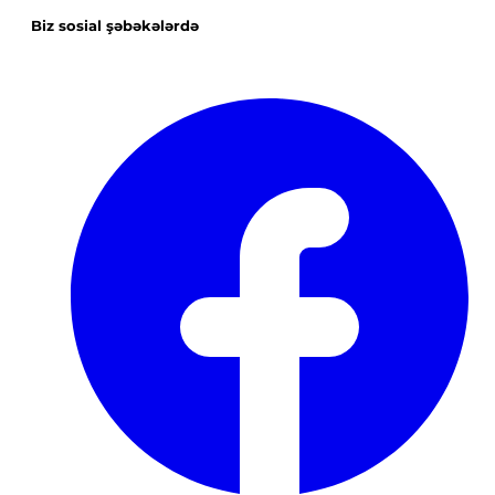
Biz sosial şəbəkələrdə