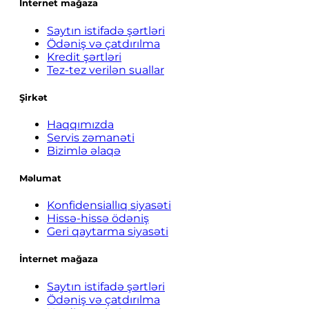
İnternet mağaza
Saytın istifadə şərtləri
Ödəniş və çatdırılma
Kredit şərtləri
Tez-tez verilən suallar
Şirkət
Haqqımızda
Servis zəmanəti
Bizimlə əlaqə
Məlumat
Konfidensiallıq siyasəti
Hissə-hissə ödəniş
Geri qaytarma siyasəti
İnternet mağaza
Saytın istifadə şərtləri
Ödəniş və çatdırılma