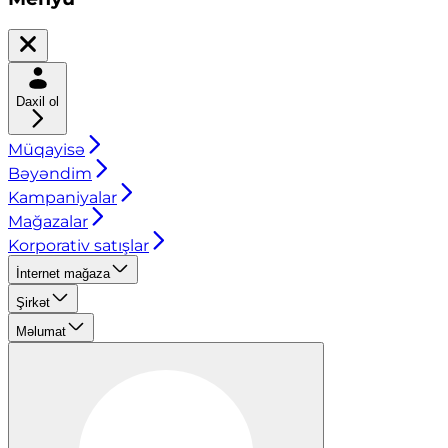
Daxil ol
Müqayisə
Bəyəndim
Kampaniyalar
Mağazalar
Korporativ satışlar
İnternet mağaza
Şirkət
Məlumat