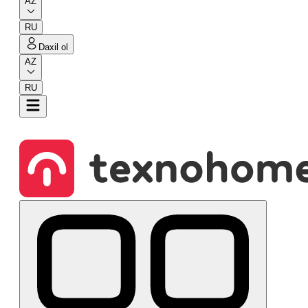
AZ
RU
Daxil ol
AZ
RU