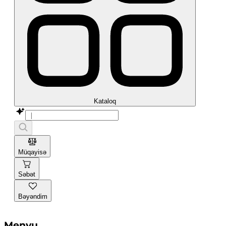
Kataloq
Müqayisə
Səbət
Bəyəndim
Menyu