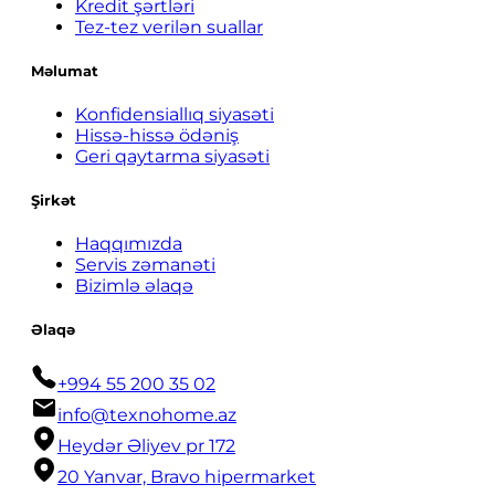
Kredit şərtləri
Tez-tez verilən suallar
Məlumat
Konfidensiallıq siyasəti
Hissə-hissə ödəniş
Geri qaytarma siyasəti
Şirkət
Haqqımızda
Servis zəmanəti
Bizimlə əlaqə
Əlaqə
+994 55 200 35 02
info@texnohome.az
Heydər Əliyev pr 172
20 Yanvar, Bravo hipermarket