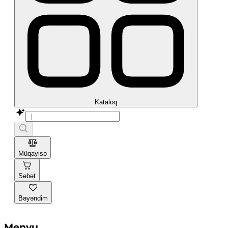
Kataloq
Müqayisə
Səbət
Bəyəndim
Menyu