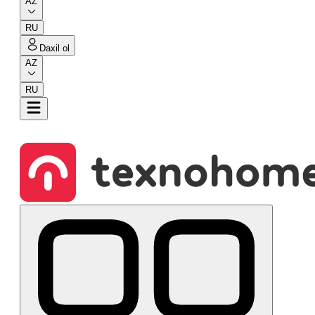
AZ
RU
Daxil ol
AZ
RU