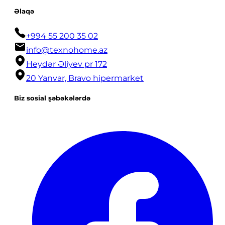
Əlaqə
+994 55 200 35 02
info@texnohome.az
Heydər Əliyev pr 172
20 Yanvar, Bravo hipermarket
Biz sosial şəbəkələrdə