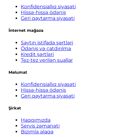
Konfidensiallıq siyasəti
Hissə-hissə ödəniş
Geri qaytarma siyasəti
İnternet mağaza
Saytın istifadə şərtləri
Ödəniş və çatdırılma
Kredit şərtləri
Tez-tez verilən suallar
Məlumat
Konfidensiallıq siyasəti
Hissə-hissə ödəniş
Geri qaytarma siyasəti
Şirkət
Haqqımızda
Servis zəmanəti
Bizimlə əlaqə