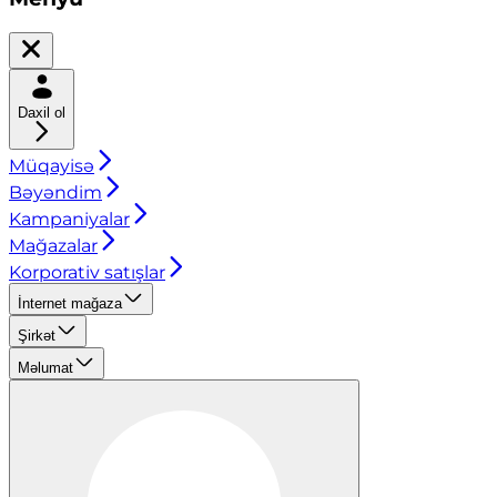
Daxil ol
Müqayisə
Bəyəndim
Kampaniyalar
Mağazalar
Korporativ satışlar
İnternet mağaza
Şirkət
Məlumat