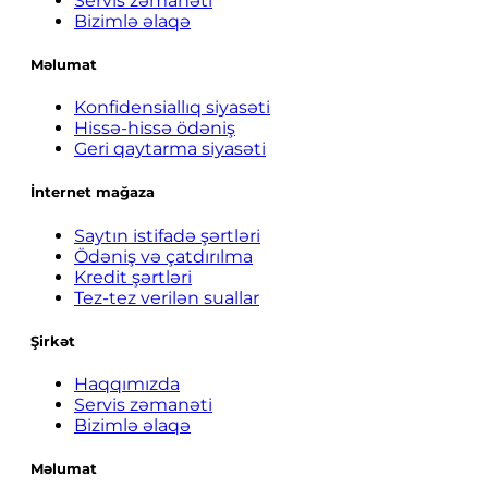
Servis zəmanəti
Bizimlə əlaqə
Məlumat
Konfidensiallıq siyasəti
Hissə-hissə ödəniş
Geri qaytarma siyasəti
İnternet mağaza
Saytın istifadə şərtləri
Ödəniş və çatdırılma
Kredit şərtləri
Tez-tez verilən suallar
Şirkət
Haqqımızda
Servis zəmanəti
Bizimlə əlaqə
Məlumat