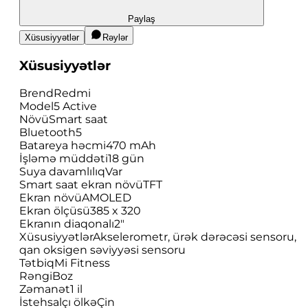
Paylaş
Xüsusiyyətlər
Rəylər
Xüsusiyyətlər
Brend
Redmi
Model
5 Active
Növü
Smart saat
Bluetooth
5
Batareya həcmi
470 mAh
İşləmə müddəti
18 gün
Suya davamlılıq
Var
Smart saat ekran növü
TFT
Ekran növü
AMOLED
Ekran ölçüsü
385 x 320
Ekranın diaqonalı
2"
Xüsusiyyətlər
Akselerometr, ürək dərəcəsi sensoru,
qan oksigen səviyyəsi sensoru
Tətbiq
Mi Fitness
Rəngi
Boz
Zəmanət
1 il
İstehsalçı ölkə
Çin