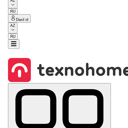
AZ
RU
Daxil ol
AZ
RU