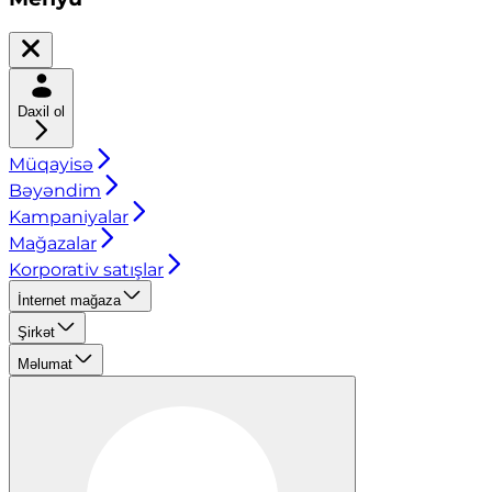
Daxil ol
Müqayisə
Bəyəndim
Kampaniyalar
Mağazalar
Korporativ satışlar
İnternet mağaza
Şirkət
Məlumat