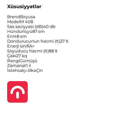
Xüsusiyyətlər
Brend
Biryusa
Model
M 408
Səs səviyyəsi (dB)
40 db
Hündürlüyü
87 sm
Eni
48 sm
Dondurucunun həcmi (lt)
27 lt
Enerji sinifi
A+
Soyuducu həcmi (lt)
88 lt
Çəki
27 kq
Rəngi
Gümüşü
Zəmanət
1 il
İstehsalçı ölkə
Çin