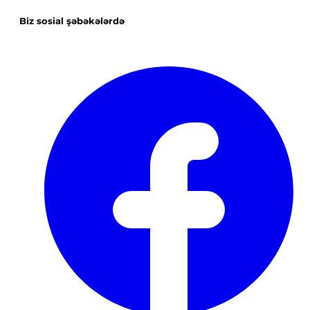
Biz sosial şəbəkələrdə