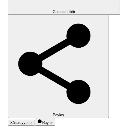
Gələndə bildir
Paylaş
Xüsusiyyətlər
Rəylər