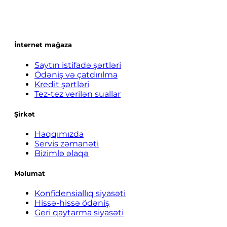
İnternet mağaza
Saytın istifadə şərtləri
Ödəniş və çatdırılma
Kredit şərtləri
Tez-tez verilən suallar
Şirkət
Haqqımızda
Servis zəmanəti
Bizimlə əlaqə
Məlumat
Konfidensiallıq siyasəti
Hissə-hissə ödəniş
Geri qaytarma siyasəti