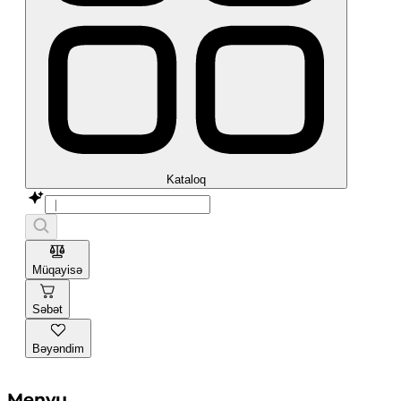
Kataloq
Müqayisə
Səbət
Bəyəndim
Menyu