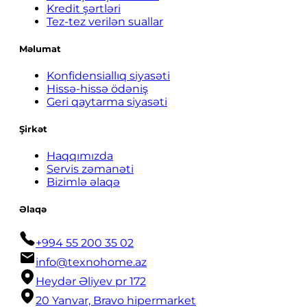
Kredit şərtləri
Tez-tez verilən suallar
Məlumat
Konfidensiallıq siyasəti
Hissə-hissə ödəniş
Geri qaytarma siyasəti
Şirkət
Haqqımızda
Servis zəmanəti
Bizimlə əlaqə
Əlaqə
+994 55 200 35 02
info@texnohome.az
Heydər Əliyev pr 172
20 Yanvar, Bravo hipermarket