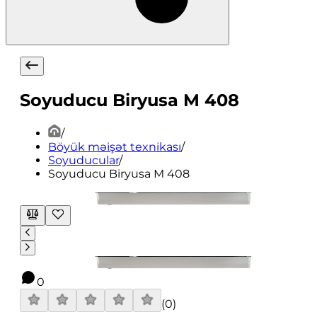
Soyuducu Biryusa M 408
/
Böyük məişət texnikası
/
Soyuducular
/
Soyuducu Biryusa M 408
0
(
0
)