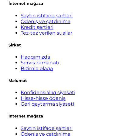
İnternet mağaza
Saytın istifadə şərtləri
Ödəniş və çatdırılma
Kredit şərtləri
Tez-tez verilən suallar
Şirkət
Haqqımızda
Servis zəmanəti
Bizimlə əlaqə
Məlumat
Konfidensiallıq siyasəti
Hissə-hissə ödəniş
Geri qaytarma siyasəti
İnternet mağaza
Saytın istifadə şərtləri
Ödəniş və çatdırılma