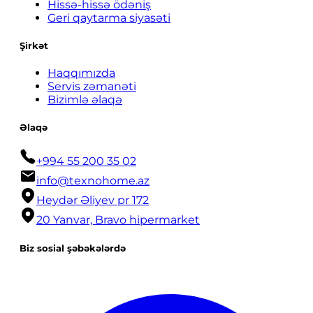
Hissə-hissə ödəniş
Geri qaytarma siyasəti
Şirkət
Haqqımızda
Servis zəmanəti
Bizimlə əlaqə
Əlaqə
+994 55 200 35 02
info@texnohome.az
Heydər Əliyev pr 172
20 Yanvar, Bravo hipermarket
Biz sosial şəbəkələrdə