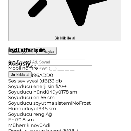
Bir klik ilə al
İndi sifariş et
Xüsusiyyətlər
Rəylər
Ad, Soyad
Xüsusiyyətlər
Mobil nömrə
Bir kliklə al
Model
KBN96ADD0
Səs səviyyəsi (dB)
33 db
Soyuducu enerji sinifi
A++
Soyuducu hündürlüyü
178 sm
Soyuducu eni
56 sm
Soyuducu soyutma sistemi
NoFrost
Hündürlüyü
193.5 sm
Soyuducu rəngi
Ağ
Eni
70.8 sm
Mühərrik növü
Adi
Dondurucunun həcmi (lt)
98 lt