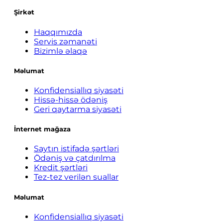
Şirkət
Haqqımızda
Servis zəmanəti
Bizimlə əlaqə
Məlumat
Konfidensiallıq siyasəti
Hissə-hissə ödəniş
Geri qaytarma siyasəti
İnternet mağaza
Saytın istifadə şərtləri
Ödəniş və çatdırılma
Kredit şərtləri
Tez-tez verilən suallar
Məlumat
Konfidensiallıq siyasəti