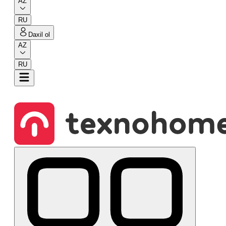
AZ
RU
Daxil ol
AZ
RU