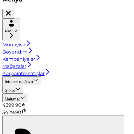
Daxil ol
Müqayisə
Bəyəndim
Kampaniyalar
Mağazalar
Korporativ satışlar
İnternet mağaza
Şirkət
Məlumat
4399.90
3429.90