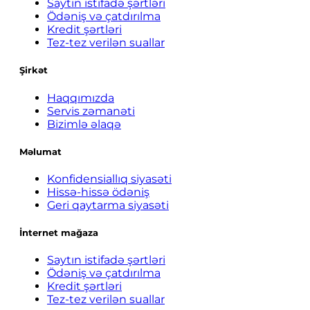
Saytın istifadə şərtləri
Ödəniş və çatdırılma
Kredit şərtləri
Tez-tez verilən suallar
Şirkət
Haqqımızda
Servis zəmanəti
Bizimlə əlaqə
Məlumat
Konfidensiallıq siyasəti
Hissə-hissə ödəniş
Geri qaytarma siyasəti
İnternet mağaza
Saytın istifadə şərtləri
Ödəniş və çatdırılma
Kredit şərtləri
Tez-tez verilən suallar