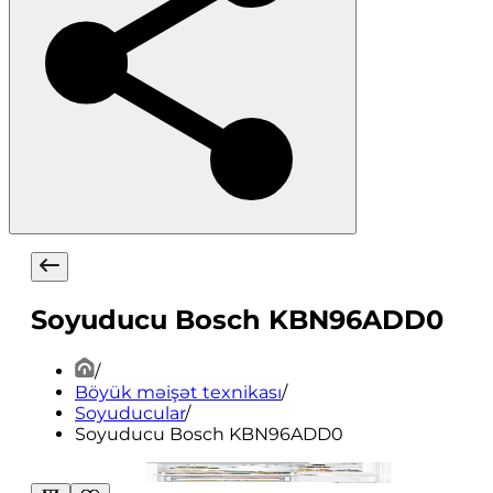
Soyuducu Bosch KBN96ADD0
/
Böyük məişət texnikası
/
Soyuducular
/
Soyuducu Bosch KBN96ADD0