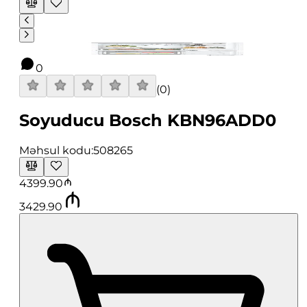
0
(
0
)
Soyuducu Bosch KBN96ADD0
Məhsul kodu:
508265
4399.90
3429.90