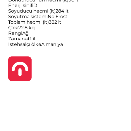
Enerji sinifi
D
Soyuducu həcmi (lt)
284 lt
Soyutma sistemi
No Frost
Toplam həcmi (lt)
382 lt
Çəki
72.8 kq
Rəngi
Ağ
Zəmanət
1 il
İstehsalçı ölkə
Almaniya