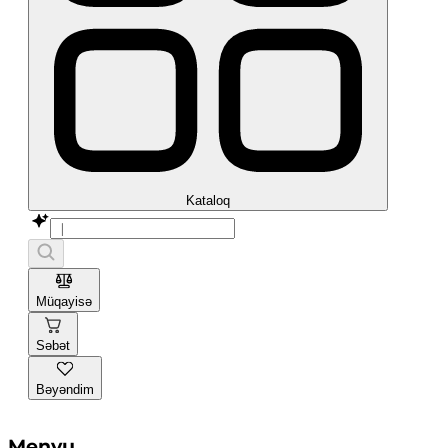
Kataloq
Müqayisə
Səbət
Bəyəndim
Menyu