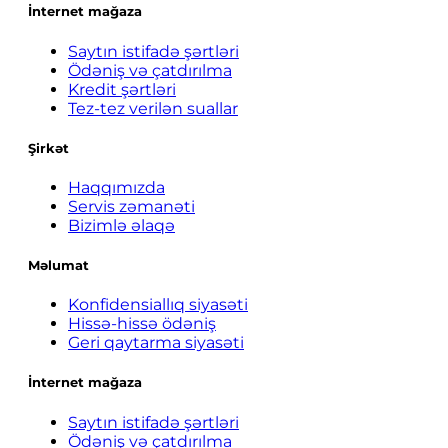
İnternet mağaza
Saytın istifadə şərtləri
Ödəniş və çatdırılma
Kredit şərtləri
Tez-tez verilən suallar
Şirkət
Haqqımızda
Servis zəmanəti
Bizimlə əlaqə
Məlumat
Konfidensiallıq siyasəti
Hissə-hissə ödəniş
Geri qaytarma siyasəti
İnternet mağaza
Saytın istifadə şərtləri
Ödəniş və çatdırılma