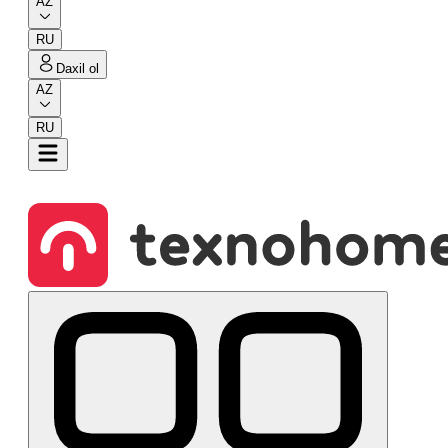
AZ
RU
Daxil ol
AZ
RU