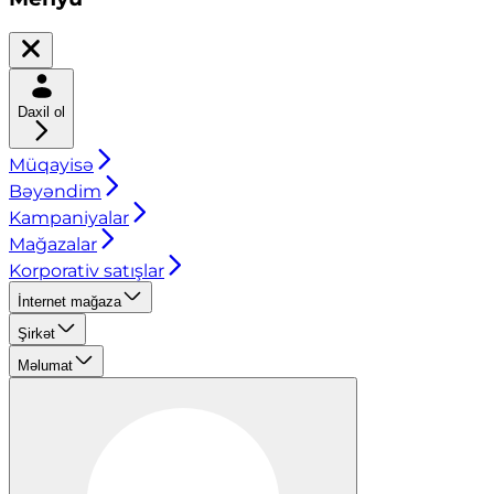
Daxil ol
Müqayisə
Bəyəndim
Kampaniyalar
Mağazalar
Korporativ satışlar
İnternet mağaza
Şirkət
Məlumat