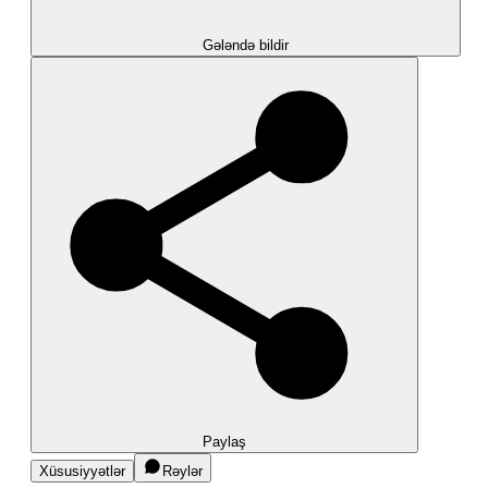
Gələndə bildir
Paylaş
Xüsusiyyətlər
Rəylər