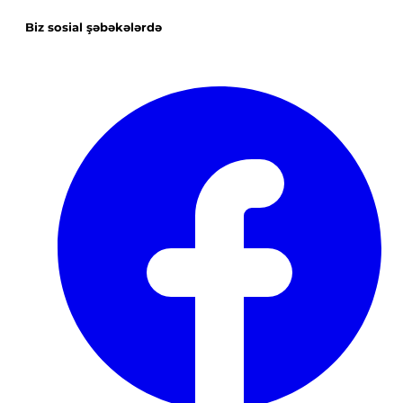
Biz sosial şəbəkələrdə