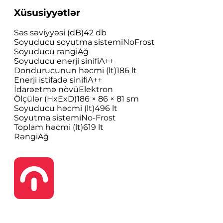
Xüsusiyyətlər
Səs səviyyəsi (dB)
42 db
Soyuducu soyutma sistemi
NoFrost
Soyuducu rəngi
Ağ
Soyuducu enerji sinifi
A++
Dondurucunun həcmi (lt)
186 lt
Enerji istifadə sinifi
A++
İdarəetmə növü
Elektron
Ölçülər (HxExD)
186 × 86 × 81 sm
Soyuducu həcmi (lt)
496 lt
Soyutma sistemi
No-Frost
Toplam həcmi (lt)
619 lt
Rəngi
Ağ