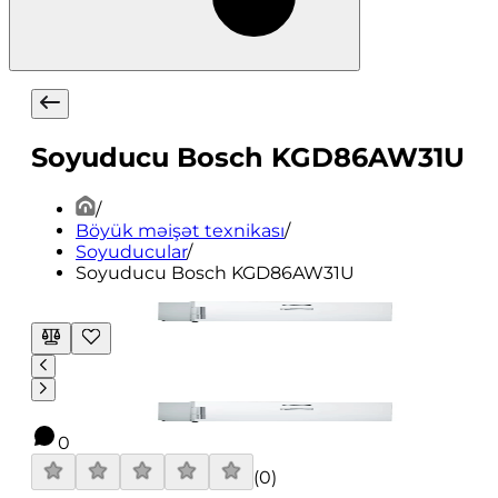
Soyuducu Bosch KGD86AW31U
/
Böyük məişət texnikası
/
Soyuducular
/
Soyuducu Bosch KGD86AW31U
0
(
0
)