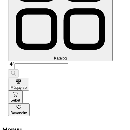
Kataloq
Müqayisə
Səbət
Bəyəndim
Menyu