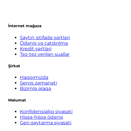
İnternet mağaza
Saytın istifadə şərtləri
Ödəniş və çatdırılma
Kredit şərtləri
Tez-tez verilən suallar
Şirkət
Haqqımızda
Servis zəmanəti
Bizimlə əlaqə
Məlumat
Konfidensiallıq siyasəti
Hissə-hissə ödəniş
Geri qaytarma siyasəti