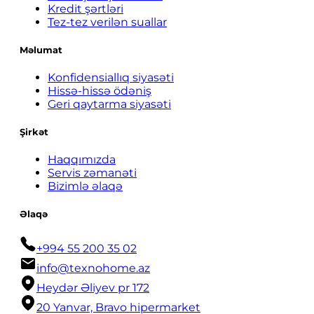
Kredit şərtləri
Tez-tez verilən suallar
Məlumat
Konfidensiallıq siyasəti
Hissə-hissə ödəniş
Geri qaytarma siyasəti
Şirkət
Haqqımızda
Servis zəmanəti
Bizimlə əlaqə
Əlaqə
+994 55 200 35 02
info@texnohome.az
Heydər Əliyev pr 172
20 Yanvar, Bravo hipermarket