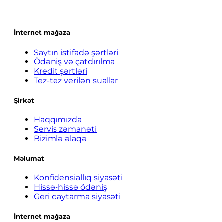
İnternet mağaza
Saytın istifadə şərtləri
Ödəniş və çatdırılma
Kredit şərtləri
Tez-tez verilən suallar
Şirkət
Haqqımızda
Servis zəmanəti
Bizimlə əlaqə
Məlumat
Konfidensiallıq siyasəti
Hissə-hissə ödəniş
Geri qaytarma siyasəti
İnternet mağaza