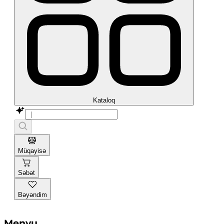
Kataloq
Müqayisə
Səbət
Bəyəndim
Menyu