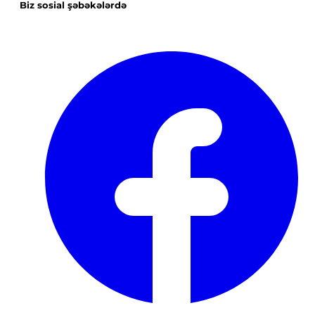
Biz sosial şəbəkələrdə