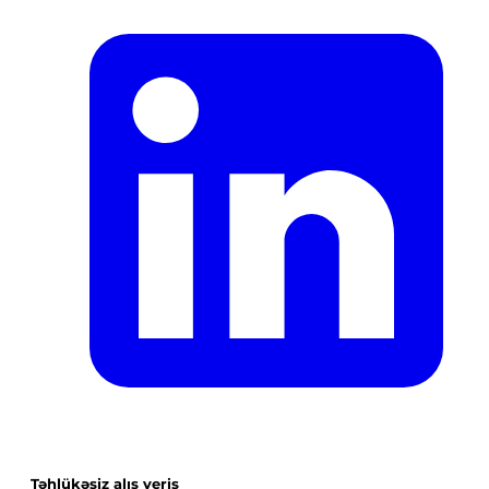
Təhlükəsiz alış veriş