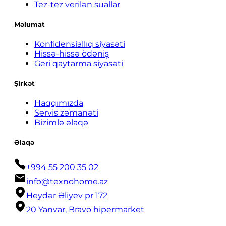
Tez-tez verilən suallar
Məlumat
Konfidensiallıq siyasəti
Hissə-hissə ödəniş
Geri qaytarma siyasəti
Şirkət
Haqqımızda
Servis zəmanəti
Bizimlə əlaqə
Əlaqə
+994 55 200 35 02
info@texnohome.az
Heydər Əliyev pr 172
20 Yanvar, Bravo hipermarket