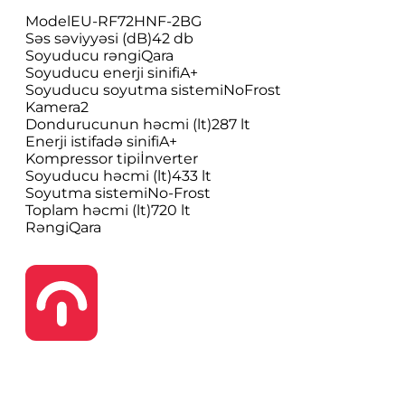
Model
EU-RF72HNF-2BG
Səs səviyyəsi (dB)
42 db
Soyuducu rəngi
Qara
Soyuducu enerji sinifi
A+
Soyuducu soyutma sistemi
NoFrost
Kamera
2
Dondurucunun həcmi (lt)
287 lt
Enerji istifadə sinifi
A+
Kompressor tipi
İnverter
Soyuducu həcmi (lt)
433 lt
Soyutma sistemi
No-Frost
Toplam həcmi (lt)
720 lt
Rəngi
Qara