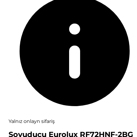
Yalnız onlayn sifariş
Soyuducu Eurolux RF72HNF-2BG