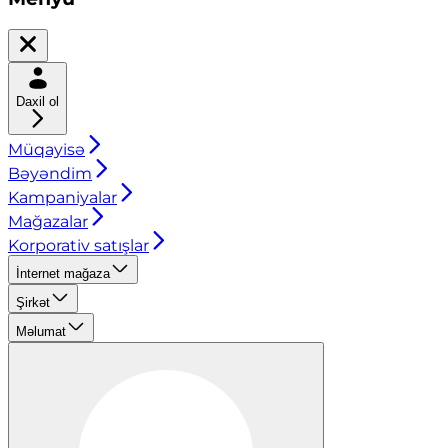
Daxil ol
Müqayisə
Bəyəndim
Kampaniyalar
Mağazalar
Korporativ satışlar
İnternet mağaza
Şirkət
Məlumat