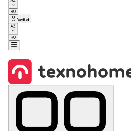
AZ
RU
Daxil ol
AZ
RU