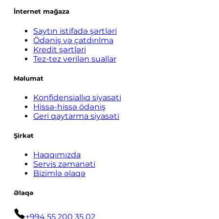
İnternet mağaza
Saytın istifadə şərtləri
Ödəniş və çatdırılma
Kredit şərtləri
Tez-tez verilən suallar
Məlumat
Konfidensiallıq siyasəti
Hissə-hissə ödəniş
Geri qaytarma siyasəti
Şirkət
Haqqımızda
Servis zəmanəti
Bizimlə əlaqə
Əlaqə
+994 55 200 35 02