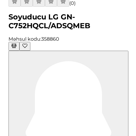
(
0
)
Soyuducu LG GN-
C752HQCL/ADSQMEB
Məhsul kodu:
358860