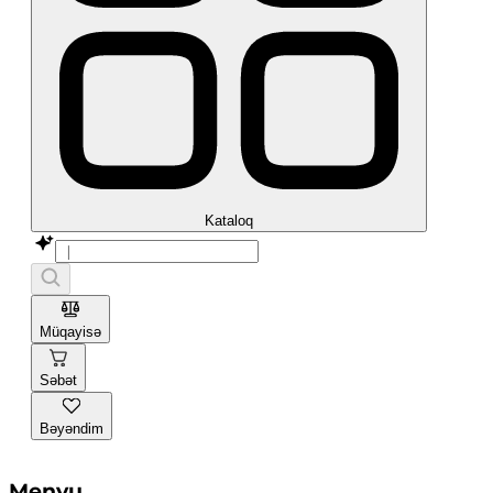
Kataloq
Müqayisə
Səbət
Bəyəndim
Menyu