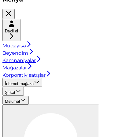
Daxil ol
Müqayisə
Bəyəndim
Kampaniyalar
Mağazalar
Korporativ satışlar
İnternet mağaza
Şirkət
Məlumat