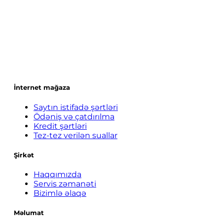
İnternet mağaza
Saytın istifadə şərtləri
Ödəniş və çatdırılma
Kredit şərtləri
Tez-tez verilən suallar
Şirkət
Haqqımızda
Servis zəmanəti
Bizimlə əlaqə
Məlumat