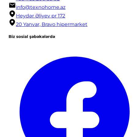
info@texnohome.az
Heydər Əliyev pr 172
20 Yanvar, Bravo hipermarket
Biz sosial şəbəkələrdə