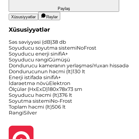
Paylaş
Xüsusiyyətlər
Rəylər
Xüsusiyyətlər
Səs səviyyəsi (dB)
38 db
Soyuducu soyutma sistemi
NoFrost
Soyuducu enerji sinifi
A+
Soyuducu rəngi
Gümüşü
Dondurucu kameranın yerləşməsi
Yuxarı hissədə
Dondurucunun həcmi (lt)
130 lt
Enerji istifadə sinifi
A+
İdarəetmə növü
Elektron
Ölçülər (HxExD)
180x78x73 sm
Soyuducu həcmi (lt)
376 lt
Soyutma sistemi
No-Frost
Toplam həcmi (lt)
506 lt
Rəngi
Silver