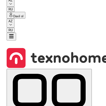
AZ
RU
Daxil ol
AZ
RU