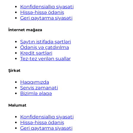
Konfidensiallıq siyasəti
Hissə-hissə ödəniş
Geri qaytarma siyasəti
İnternet mağaza
Saytın istifadə şərtləri
Ödəniş və çatdırılma
Kredit şərtləri
Tez-tez verilən suallar
Şirkət
Haqqımızda
Servis zəmanəti
Bizimlə əlaqə
Məlumat
Konfidensiallıq siyasəti
Hissə-hissə ödəniş
Geri qaytarma siyasəti