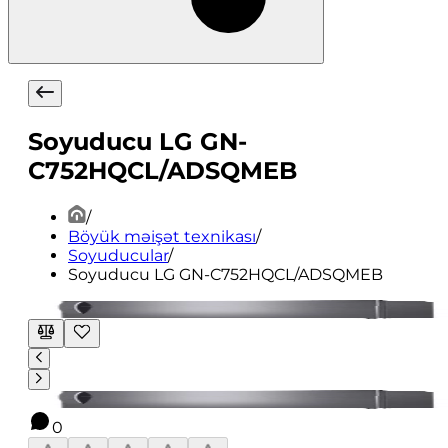
Soyuducu LG GN-
C752HQCL/ADSQMEB
/
Böyük məişət texnikası
/
Soyuducular
/
Soyuducu LG GN-C752HQCL/ADSQMEB
0