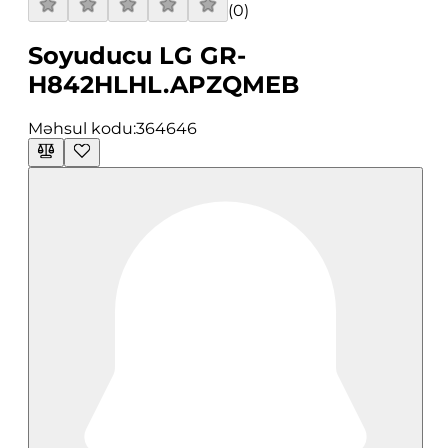
(
0
)
Soyuducu LG GR-
H842HLHL.APZQMEB
Məhsul kodu:
364646