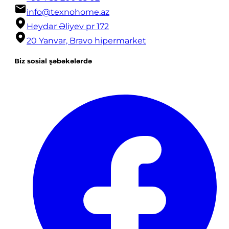
info@texnohome.az
Heydər Əliyev pr 172
20 Yanvar, Bravo hipermarket
Biz sosial şəbəkələrdə