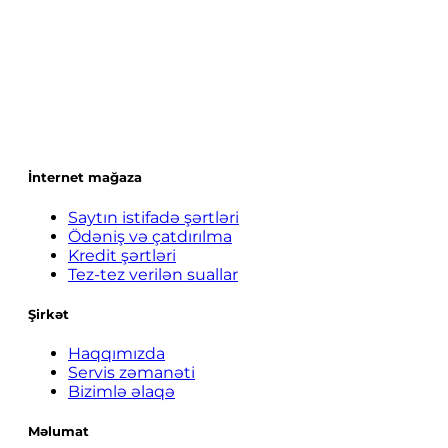
İnternet mağaza
Saytın istifadə şərtləri
Ödəniş və çatdırılma
Kredit şərtləri
Tez-tez verilən suallar
Şirkət
Haqqımızda
Servis zəmanəti
Bizimlə əlaqə
Məlumat