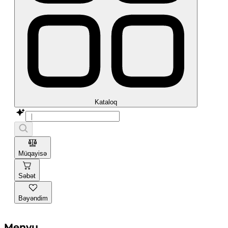
Kataloq
Müqayisə
Səbət
Bəyəndim
Menyu