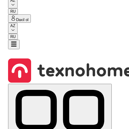
AZ
RU
Daxil ol
AZ
RU