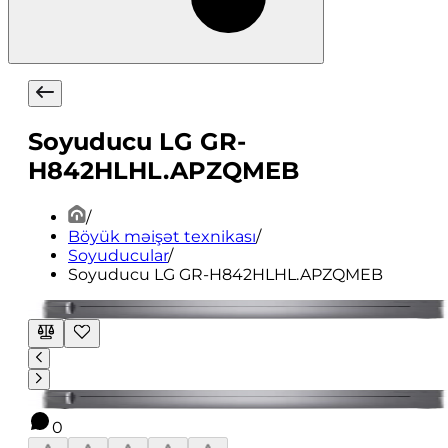
Soyuducu LG GR-
H842HLHL.APZQMEB
/
Böyük məişət texnikası
/
Soyuducular
/
Soyuducu LG GR-H842HLHL.APZQMEB
0