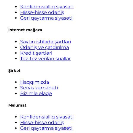
Konfidensiallıq siyasəti
Hissə-hissə ödəniş
Geri qaytarma siyasəti
İnternet mağaza
Saytın istifadə şərtləri
Ödəniş və çatdırılma
Kredit şərtləri
Tez-tez verilən suallar
Şirkət
Haqqımızda
Servis zəmanəti
Bizimlə əlaqə
Məlumat
Konfidensiallıq siyasəti
Hissə-hissə ödəniş
Geri qaytarma siyasəti