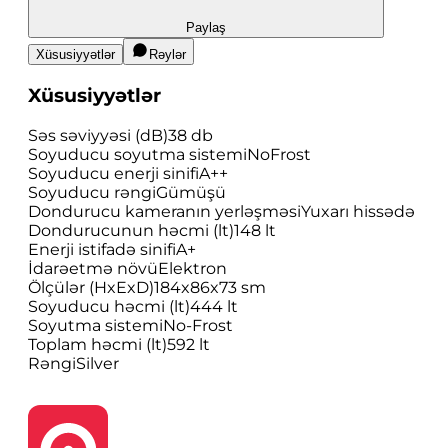
Paylaş
Xüsusiyyətlər
Rəylər
Xüsusiyyətlər
Səs səviyyəsi (dB)
38 db
Soyuducu soyutma sistemi
NoFrost
Soyuducu enerji sinifi
A++
Soyuducu rəngi
Gümüşü
Dondurucu kameranın yerləşməsi
Yuxarı hissədə
Dondurucunun həcmi (lt)
148 lt
Enerji istifadə sinifi
A+
İdarəetmə növü
Elektron
Ölçülər (HxExD)
184x86x73 sm
Soyuducu həcmi (lt)
444 lt
Soyutma sistemi
No-Frost
Toplam həcmi (lt)
592 lt
Rəngi
Silver