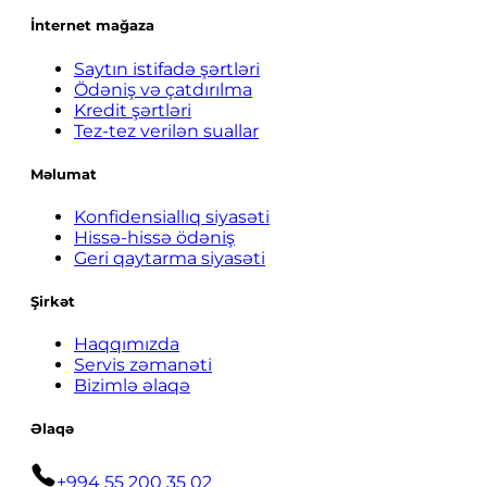
İnternet mağaza
Saytın istifadə şərtləri
Ödəniş və çatdırılma
Kredit şərtləri
Tez-tez verilən suallar
Məlumat
Konfidensiallıq siyasəti
Hissə-hissə ödəniş
Geri qaytarma siyasəti
Şirkət
Haqqımızda
Servis zəmanəti
Bizimlə əlaqə
Əlaqə
+994 55 200 35 02