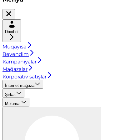
Daxil ol
Müqayisə
Bəyəndim
Kampaniyalar
Mağazalar
Korporativ satışlar
İnternet mağaza
Şirkət
Məlumat