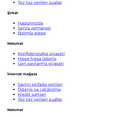
Tez-tez verilən suallar
Şirkət
Haqqımızda
Servis zəmanəti
Bizimlə əlaqə
Məlumat
Konfidensiallıq siyasəti
Hissə-hissə ödəniş
Geri qaytarma siyasəti
İnternet mağaza
Saytın istifadə şərtləri
Ödəniş və çatdırılma
Kredit şərtləri
Tez-tez verilən suallar
Məlumat