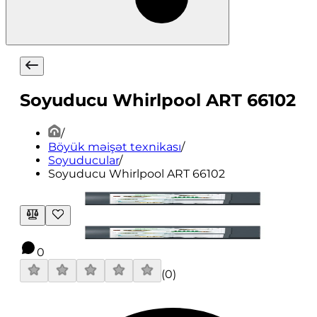
Soyuducu Whirlpool ART 66102
/
Böyük məişət texnikası
/
Soyuducular
/
Soyuducu Whirlpool ART 66102
0
(
0
)