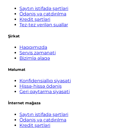
Saytın istifadə şərtləri
Ödəniş və çatdırılma
Kredit şərtləri
Tez-tez verilən suallar
Şirkət
Haqqımızda
Servis zəmanəti
Bizimlə əlaqə
Məlumat
Konfidensiallıq siyasəti
Hissə-hissə ödəniş
Geri qaytarma siyasəti
İnternet mağaza
Saytın istifadə şərtləri
Ödəniş və çatdırılma
Kredit şərtləri