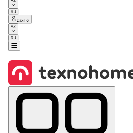
AZ
RU
Daxil ol
AZ
RU