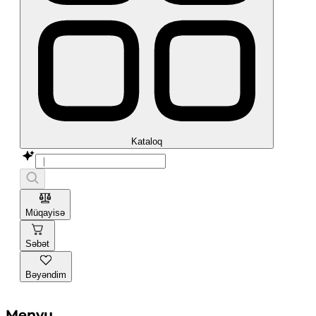
Kataloq
Müqayisə
Səbət
Bəyəndim
Menyu