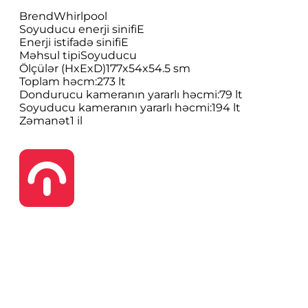
Brend
Whirlpool
Soyuducu enerji sinifi
E
Enerji istifadə sinifi
E
Məhsul tipi
Soyuducu
Ölçülər (HxExD)
177x54x54.5 sm
Toplam həcm:
273 lt
Dondurucu kameranın yararlı həcmi:
79 lt
Soyuducu kameranın yararlı həcmi:
194 lt
Zəmanət
1 il