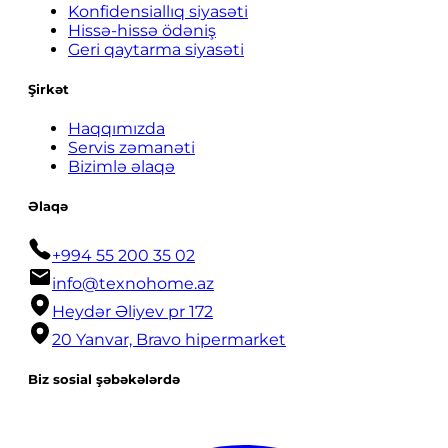
Konfidensiallıq siyasəti
Hissə-hissə ödəniş
Geri qaytarma siyasəti
Şirkət
Haqqımızda
Servis zəmanəti
Bizimlə əlaqə
Əlaqə
+994 55 200 35 02
info@texnohome.az
Heydər Əliyev pr 172
20 Yanvar, Bravo hipermarket
Biz sosial şəbəkələrdə