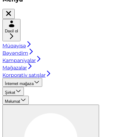
Daxil ol
Müqayisə
Bəyəndim
Kampaniyalar
Mağazalar
Korporativ satışlar
İnternet mağaza
Şirkət
Məlumat