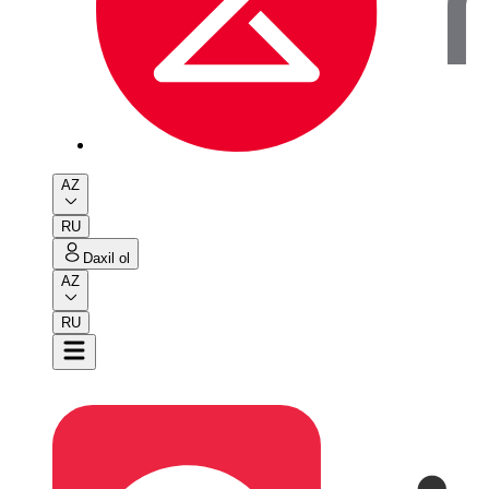
AZ
RU
Daxil ol
AZ
RU