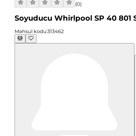
(
0
)
Soyuducu Whirlpool SP 40 801 
Məhsul kodu:
313462