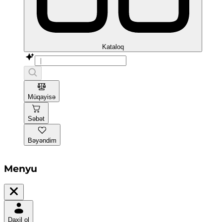
Kataloq
Müqayisə
Səbət
Bəyəndim
Menyu
Daxil ol