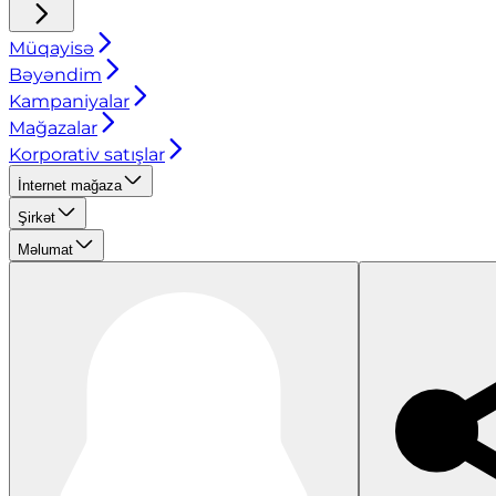
Müqayisə
Bəyəndim
Kampaniyalar
Mağazalar
Korporativ satışlar
İnternet mağaza
Şirkət
Məlumat