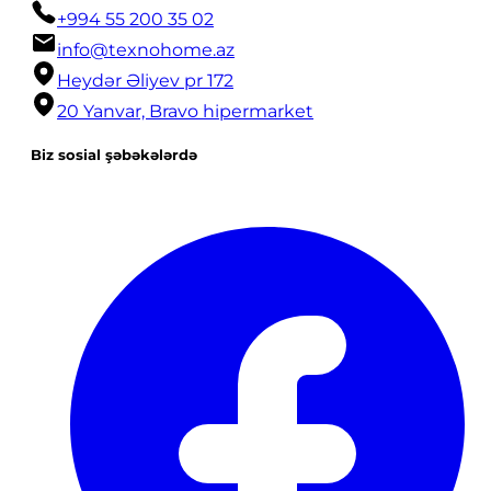
+994 55 200 35 02
info@texnohome.az
Heydər Əliyev pr 172
20 Yanvar, Bravo hipermarket
Biz sosial şəbəkələrdə