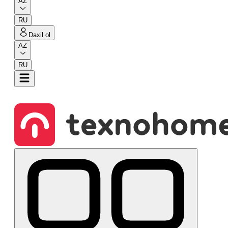
AZ
RU
Daxil ol
AZ
RU