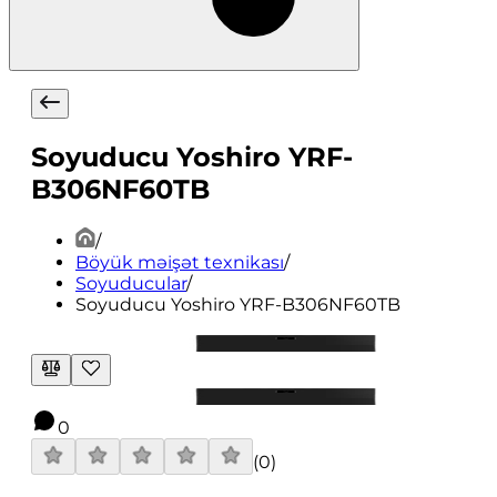
Soyuducu Yoshiro YRF-
B306NF60TB
/
Böyük məişət texnikası
/
Soyuducular
/
Soyuducu Yoshiro YRF-B306NF60TB
0
(
0
)