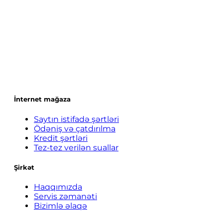
İnternet mağaza
Saytın istifadə şərtləri
Ödəniş və çatdırılma
Kredit şərtləri
Tez-tez verilən suallar
Şirkət
Haqqımızda
Servis zəmanəti
Bizimlə əlaqə