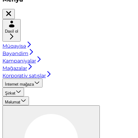
Daxil ol
Müqayisə
Bəyəndim
Kampaniyalar
Mağazalar
Korporativ satışlar
İnternet mağaza
Şirkət
Məlumat