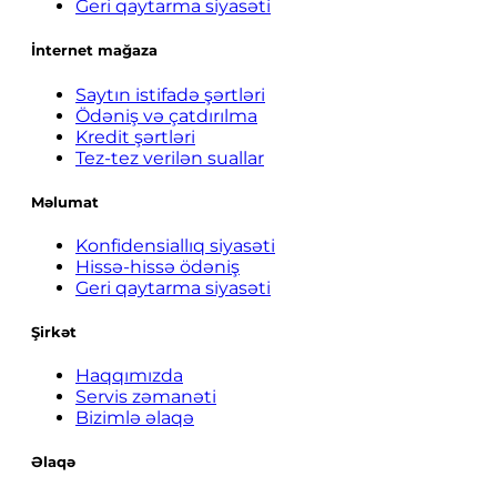
Geri qaytarma siyasəti
İnternet mağaza
Saytın istifadə şərtləri
Ödəniş və çatdırılma
Kredit şərtləri
Tez-tez verilən suallar
Məlumat
Konfidensiallıq siyasəti
Hissə-hissə ödəniş
Geri qaytarma siyasəti
Şirkət
Haqqımızda
Servis zəmanəti
Bizimlə əlaqə
Əlaqə