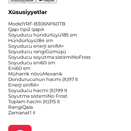
Xüsusiyyətlər
Rəylər
Xüsusiyyətlər
Model
YRF-B306NF60TB
Qapı tipi
2 qapılı
Soyuducu hündürlüyü
185 sm
Hündürlüyü
184 sm
Soyuducu enerji sinifi
A+
Soyuducu rəngi
Gümüşü
Soyuducu soyutma sistemi
NoFrost
Soyuducu eni
60 sm
Eni
60 sm
Mühərrik növü
Mexanik
Dondurucunun həcmi (lt)
97 lt
Enerji sinifi
A+
Soyuducu həcmi (lt)
199 lt
Soyutma sistemi
No Frost
Toplam həcmi (lt)
315 lt
Rəngi
Qara
Zəmanət
1 il