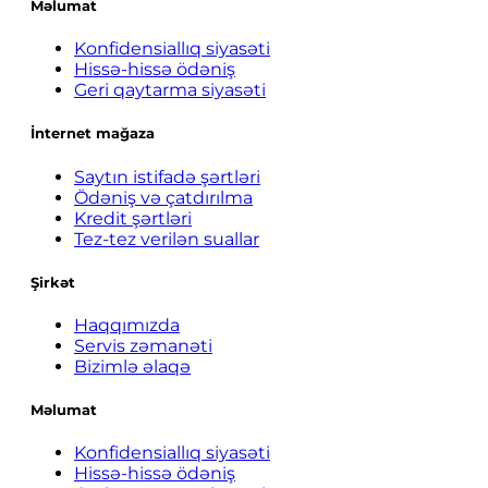
Məlumat
Konfidensiallıq siyasəti
Hissə-hissə ödəniş
Geri qaytarma siyasəti
İnternet mağaza
Saytın istifadə şərtləri
Ödəniş və çatdırılma
Kredit şərtləri
Tez-tez verilən suallar
Şirkət
Haqqımızda
Servis zəmanəti
Bizimlə əlaqə
Məlumat
Konfidensiallıq siyasəti
Hissə-hissə ödəniş