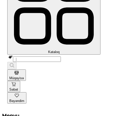
Kataloq
Müqayisə
Səbət
Bəyəndim
Menyu