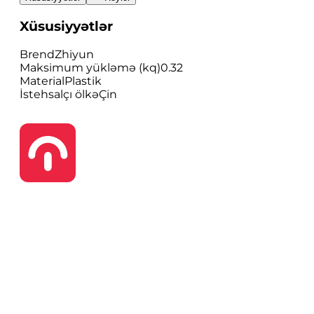
Xüsusiyyətlər
Brend
Zhiyun
Maksimum yükləmə (kq)
0.32
Material
Plastik
İstehsalçı ölkə
Çin