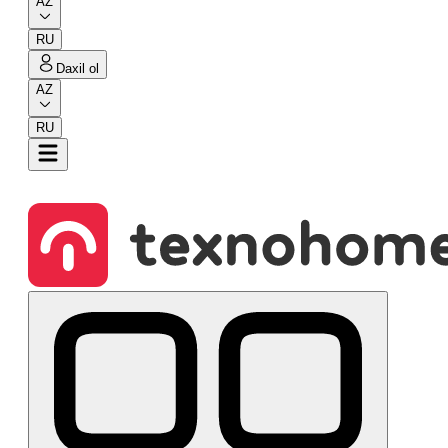
AZ
RU
Daxil ol
AZ
RU