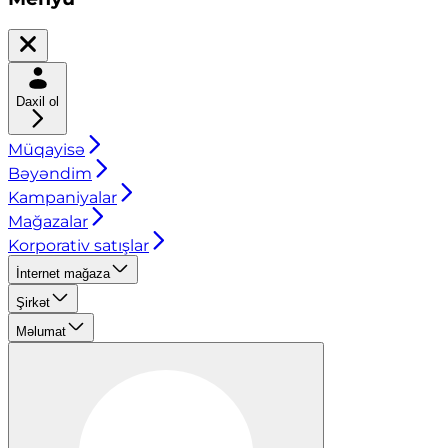
Daxil ol
Müqayisə
Bəyəndim
Kampaniyalar
Mağazalar
Korporativ satışlar
İnternet mağaza
Şirkət
Məlumat