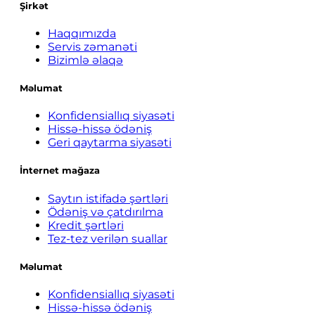
Şirkət
Haqqımızda
Servis zəmanəti
Bizimlə əlaqə
Məlumat
Konfidensiallıq siyasəti
Hissə-hissə ödəniş
Geri qaytarma siyasəti
İnternet mağaza
Saytın istifadə şərtləri
Ödəniş və çatdırılma
Kredit şərtləri
Tez-tez verilən suallar
Məlumat
Konfidensiallıq siyasəti
Hissə-hissə ödəniş