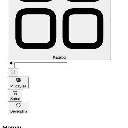
Kataloq
Müqayisə
Səbət
Bəyəndim
Menyu