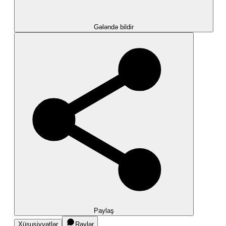
Gələndə bildir
Paylaş
Xüsusiyyətlər
Rəylər