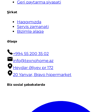
Geri qaytarma siyasəti
Şirkət
Haqqımızda
Servis zəmanəti
Bizimlə əlaqə
Əlaqə
+994 55 200 35 02
info@texnohome.az
Heydər Əliyev pr 172
20 Yanvar, Bravo hipermarket
Biz sosial şəbəkələrdə