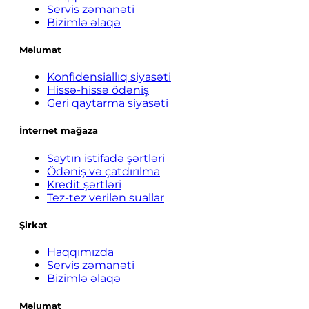
Servis zəmanəti
Bizimlə əlaqə
Məlumat
Konfidensiallıq siyasəti
Hissə-hissə ödəniş
Geri qaytarma siyasəti
İnternet mağaza
Saytın istifadə şərtləri
Ödəniş və çatdırılma
Kredit şərtləri
Tez-tez verilən suallar
Şirkət
Haqqımızda
Servis zəmanəti
Bizimlə əlaqə
Məlumat