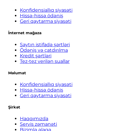
Konfidensiallıq siyasəti
Hissə-hissə ödəniş
Geri qaytarma siyasəti
İnternet mağaza
Saytın istifadə şərtləri
Ödəniş və çatdırılma
Kredit şərtləri
Tez-tez verilən suallar
Məlumat
Konfidensiallıq siyasəti
Hissə-hissə ödəniş
Geri qaytarma siyasəti
Şirkət
Haqqımızda
Servis zəmanəti
Bizimlə əlaqə