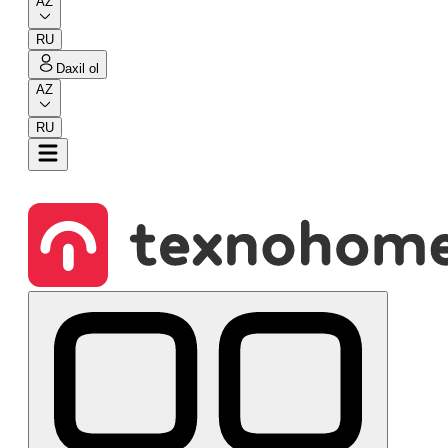
AZ
RU
Daxil ol
AZ
RU