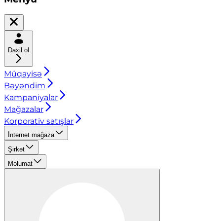
Daxil ol
Müqayisə
Bəyəndim
Kampaniyalar
Mağazalar
Korporativ satışlar
İnternet mağaza
Şirkət
Məlumat