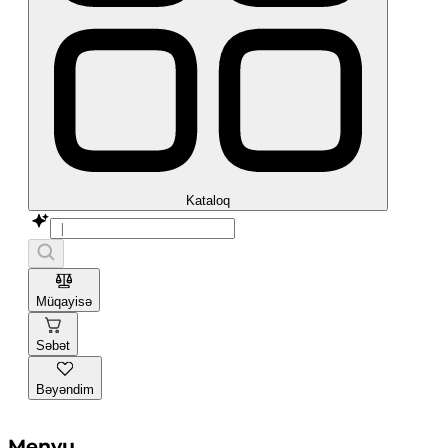
Kataloq
Müqayisə
Səbət
Bəyəndim
Menyu