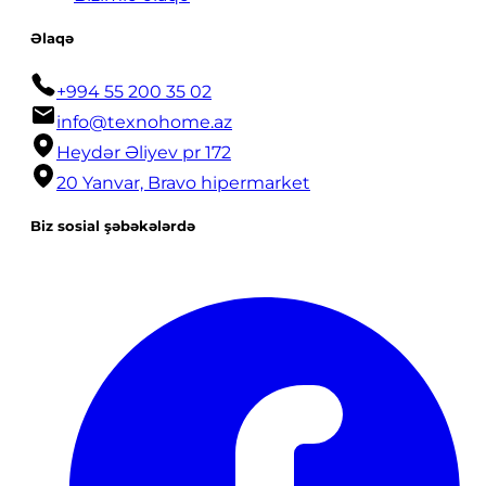
Əlaqə
+994 55 200 35 02
info@texnohome.az
Heydər Əliyev pr 172
20 Yanvar, Bravo hipermarket
Biz sosial şəbəkələrdə