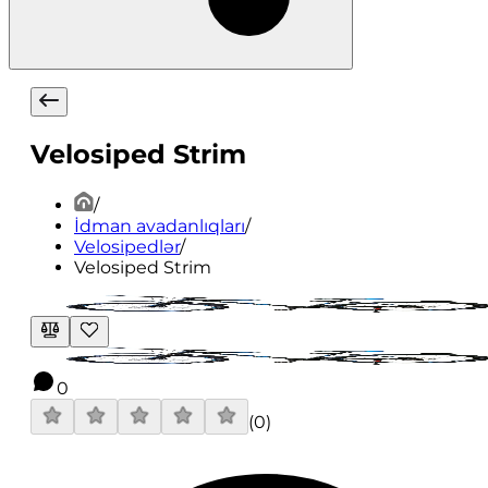
Velosiped Strim
/
İdman avadanlıqları
/
Velosipedlər
/
Velosiped Strim
0
(
0
)