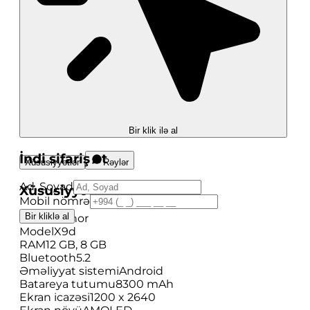
Bir klik ilə al
İndi sifariş et
Xüsusiyyətlər
Rəylər
Ad, Soyad
Xüsusiyyətlər
Mobil nömrə
Bir kliklə al
Brend
Honor
Model
X9d
RAM
12 GB, 8 GB
Bluetooth
5.2
Əməliyyat sistemi
Android
Batareya tutumu
8300 mAh
Ekran icazəsi
1200 x 2640