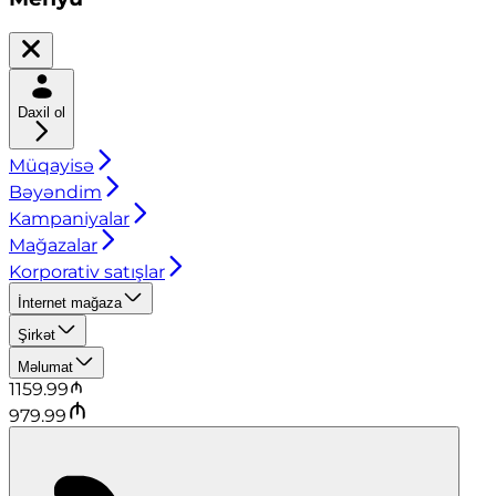
Daxil ol
Müqayisə
Bəyəndim
Kampaniyalar
Mağazalar
Korporativ satışlar
İnternet mağaza
Şirkət
Məlumat
1159.99
979.99