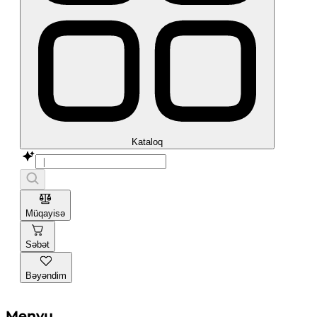
Kataloq
Müqayisə
Səbət
Bəyəndim
Menyu