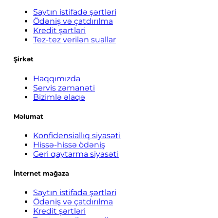
Saytın istifadə şərtləri
Ödəniş və çatdırılma
Kredit şərtləri
Tez-tez verilən suallar
Şirkət
Haqqımızda
Servis zəmanəti
Bizimlə əlaqə
Məlumat
Konfidensiallıq siyasəti
Hissə-hissə ödəniş
Geri qaytarma siyasəti
İnternet mağaza
Saytın istifadə şərtləri
Ödəniş və çatdırılma
Kredit şərtləri