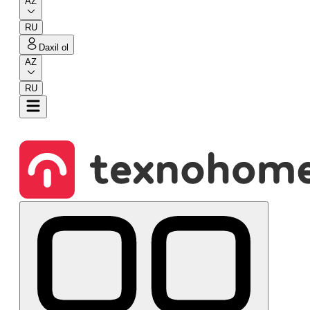
AZ
RU
Daxil ol
AZ
RU