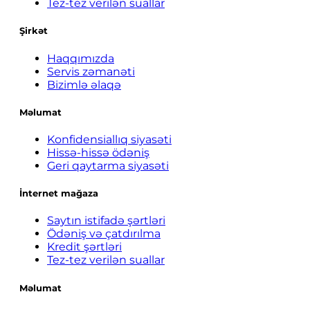
Tez-tez verilən suallar
Şirkət
Haqqımızda
Servis zəmanəti
Bizimlə əlaqə
Məlumat
Konfidensiallıq siyasəti
Hissə-hissə ödəniş
Geri qaytarma siyasəti
İnternet mağaza
Saytın istifadə şərtləri
Ödəniş və çatdırılma
Kredit şərtləri
Tez-tez verilən suallar
Məlumat