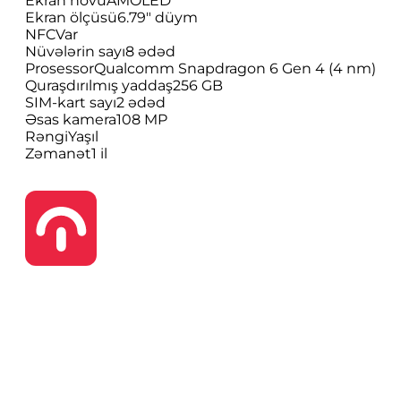
Ekran növü
AMOLED
Ekran ölçüsü
6.79" düym
NFC
Var
Nüvələrin sayı
8 ədəd
Prosessor
Qualcomm Snapdragon 6 Gen 4 (4 nm)
Quraşdırılmış yaddaş
256 GB
SIM-kart sayı
2 ədəd
Əsas kamera
108 MP
Rəngi
Yaşıl
Zəmanət
1 il