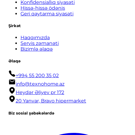
Konfidensiallıq siyasəti
Hissə-hissə ödəniş
Geri qaytarma siyasəti
Şirkət
Haqqımızda
Servis zəmanəti
Bizimlə əlaqə
Əlaqə
+994 55 200 35 02
info@texnohome.az
Heydər Əliyev pr 172
20 Yanvar, Bravo hipermarket
Biz sosial şəbəkələrdə