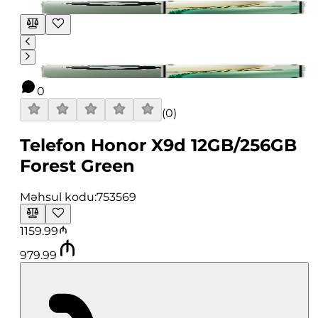
0
(
0
)
Telefon Honor X9d 12GB/256GB
Forest Green
Məhsul kodu:
753569
1159.99
979.99