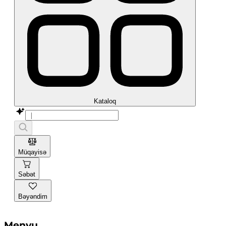
Kataloq
Müqayisə
Səbət
Bəyəndim
Menyu