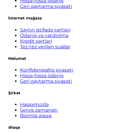
Hissə-hissə ödəniş
Geri qaytarma siyasəti
İnternet mağaza
Saytın istifadə şərtləri
Ödəniş və çatdırılma
Kredit şərtləri
Tez-tez verilən suallar
Məlumat
Konfidensiallıq siyasəti
Hissə-hissə ödəniş
Geri qaytarma siyasəti
Şirkət
Haqqımızda
Servis zəmanəti
Bizimlə əlaqə
Əlaqə