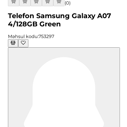
(
0
)
Telefon Samsung Galaxy A07
4/128GB Green
Məhsul kodu:
753297