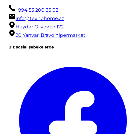
+994 55 200 35 02
info@texnohome.az
Heydər Əliyev pr 172
20 Yanvar, Bravo hipermarket
Biz sosial şəbəkələrdə