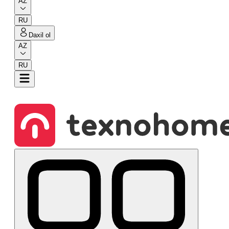
AZ
RU
Daxil ol
AZ
RU