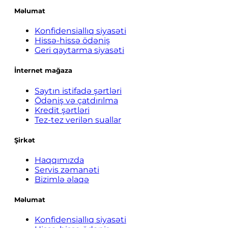
Məlumat
Konfidensiallıq siyasəti
Hissə-hissə ödəniş
Geri qaytarma siyasəti
İnternet mağaza
Saytın istifadə şərtləri
Ödəniş və çatdırılma
Kredit şərtləri
Tez-tez verilən suallar
Şirkət
Haqqımızda
Servis zəmanəti
Bizimlə əlaqə
Məlumat
Konfidensiallıq siyasəti