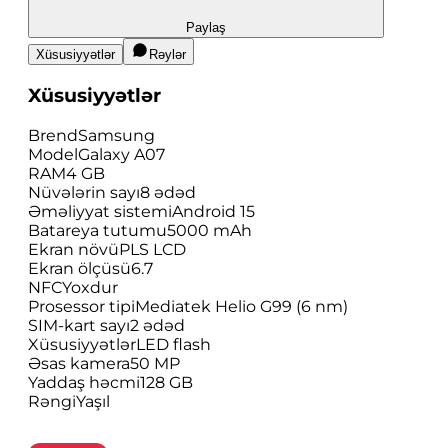
Paylaş
Xüsusiyyətlər
Rəylər
Xüsusiyyətlər
Brend
Samsung
Model
Galaxy A07
RAM
4 GB
Nüvələrin sayı
8 ədəd
Əməliyyat sistemi
Android 15
Batareya tutumu
5000 mAh
Ekran növü
PLS LCD
Ekran ölçüsü
6.7
NFC
Yoxdur
Prosessor tipi
Mediatek Helio G99 (6 nm)
SIM-kart sayı
2 ədəd
Xüsusiyyətlər
LED flash
Əsas kamera
50 MP
Yaddaş həcmi
128 GB
Rəngi
Yaşıl