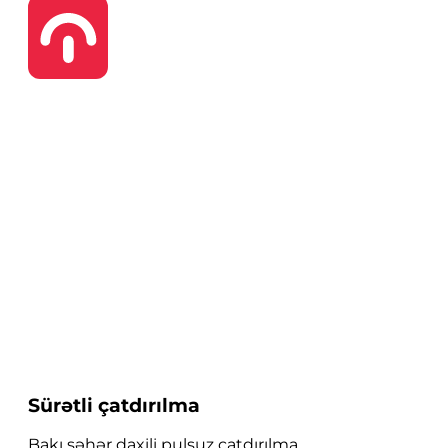
Sürətli çatdırılma
Bakı şəhər daxili pulsuz çatdırılma.