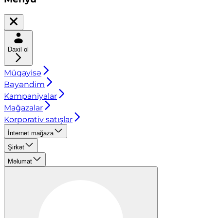
Daxil ol
Müqayisə
Bəyəndim
Kampaniyalar
Mağazalar
Korporativ satışlar
İnternet mağaza
Şirkət
Məlumat