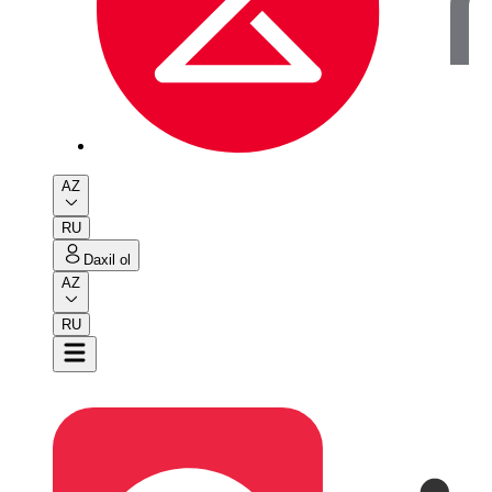
AZ
RU
Daxil ol
AZ
RU