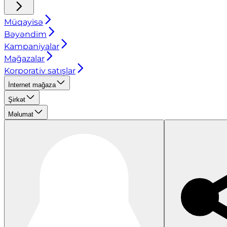
Müqayisə
Bəyəndim
Kampaniyalar
Mağazalar
Korporativ satışlar
İnternet mağaza
Şirkət
Məlumat