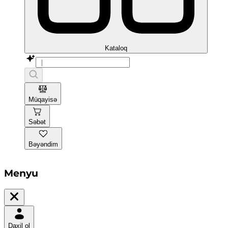
Kataloq
Müqayisə
Səbət
Bəyəndim
Menyu
Daxil ol