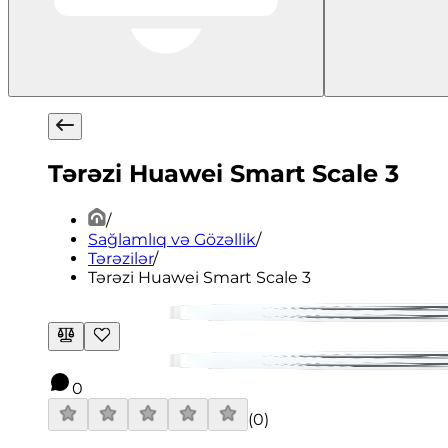
Tərəzi Huawei Smart Scale 3
/
Sağlamlıq və Gözəllik
/
Tərəzilər
/
Tərəzi Huawei Smart Scale 3
0
(
0
)