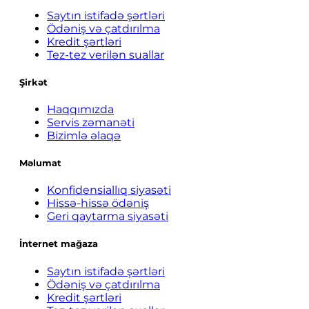
Saytın istifadə şərtləri
Ödəniş və çatdırılma
Kredit şərtləri
Tez-tez verilən suallar
Şirkət
Haqqımızda
Servis zəmanəti
Bizimlə əlaqə
Məlumat
Konfidensiallıq siyasəti
Hissə-hissə ödəniş
Geri qaytarma siyasəti
İnternet mağaza
Saytın istifadə şərtləri
Ödəniş və çatdırılma
Kredit şərtləri