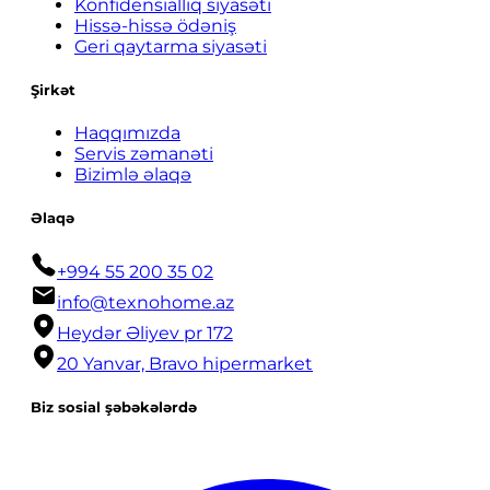
Konfidensiallıq siyasəti
Hissə-hissə ödəniş
Geri qaytarma siyasəti
Şirkət
Haqqımızda
Servis zəmanəti
Bizimlə əlaqə
Əlaqə
+994 55 200 35 02
info@texnohome.az
Heydər Əliyev pr 172
20 Yanvar, Bravo hipermarket
Biz sosial şəbəkələrdə