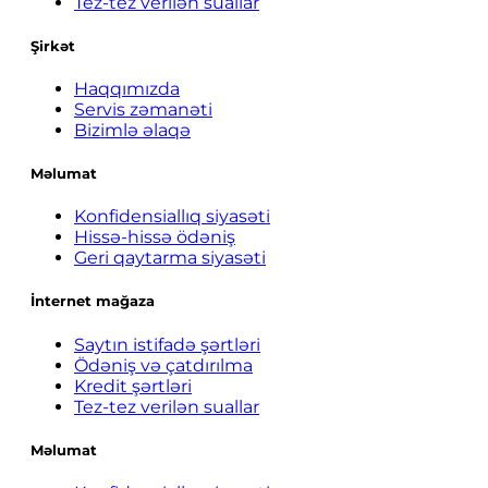
Tez-tez verilən suallar
Şirkət
Haqqımızda
Servis zəmanəti
Bizimlə əlaqə
Məlumat
Konfidensiallıq siyasəti
Hissə-hissə ödəniş
Geri qaytarma siyasəti
İnternet mağaza
Saytın istifadə şərtləri
Ödəniş və çatdırılma
Kredit şərtləri
Tez-tez verilən suallar
Məlumat