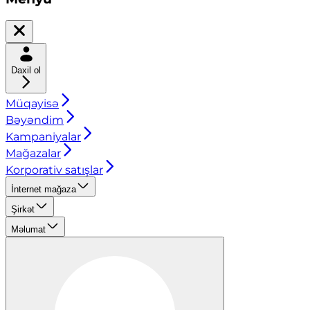
Daxil ol
Müqayisə
Bəyəndim
Kampaniyalar
Mağazalar
Korporativ satışlar
İnternet mağaza
Şirkət
Məlumat