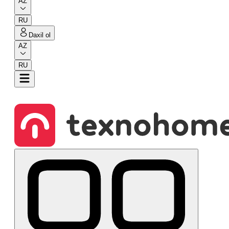
AZ
RU
Daxil ol
AZ
RU