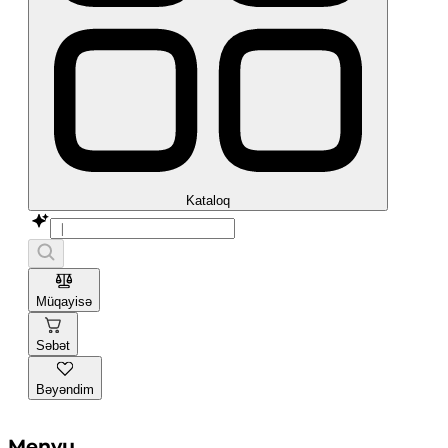
Kataloq
Müqayisə
Səbət
Bəyəndim
Menyu