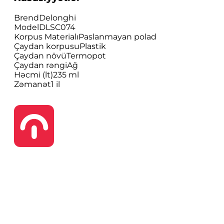
Brend
Delonghi
Model
DLSC074
Korpus Materialı
Paslanmayan polad
Çaydan korpusu
Plastik
Çaydan növü
Termopot
Çaydan rəngi
Ağ
Həcmi (lt)
235 ml
Zəmanət
1 il