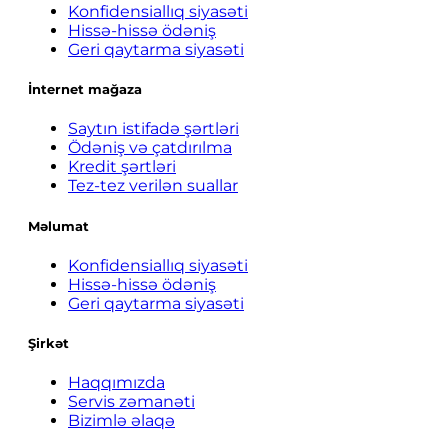
Konfidensiallıq siyasəti
Hissə-hissə ödəniş
Geri qaytarma siyasəti
İnternet mağaza
Saytın istifadə şərtləri
Ödəniş və çatdırılma
Kredit şərtləri
Tez-tez verilən suallar
Məlumat
Konfidensiallıq siyasəti
Hissə-hissə ödəniş
Geri qaytarma siyasəti
Şirkət
Haqqımızda
Servis zəmanəti
Bizimlə əlaqə