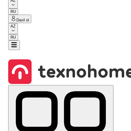
AZ
RU
Daxil ol
AZ
RU