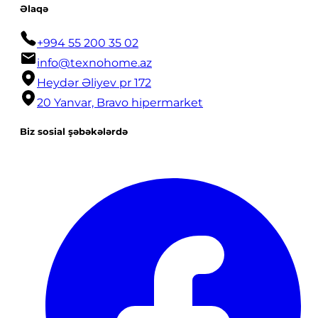
Əlaqə
+994 55 200 35 02
info@texnohome.az
Heydər Əliyev pr 172
20 Yanvar, Bravo hipermarket
Biz sosial şəbəkələrdə