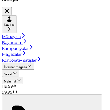
Daxil ol
Müqayisə
Bəyəndim
Kampaniyalar
Mağazalar
Korporativ satışlar
İnternet mağaza
Şirkət
Məlumat
119.99
99.99