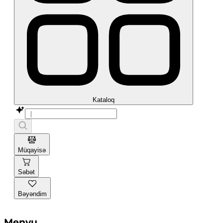
Kataloq
Müqayisə
Səbət
Bəyəndim
Menyu