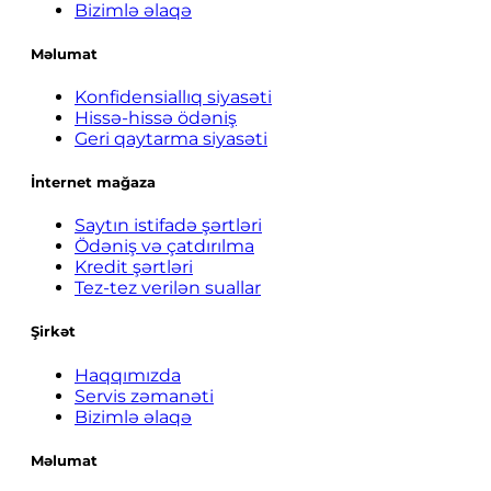
Bizimlə əlaqə
Məlumat
Konfidensiallıq siyasəti
Hissə-hissə ödəniş
Geri qaytarma siyasəti
İnternet mağaza
Saytın istifadə şərtləri
Ödəniş və çatdırılma
Kredit şərtləri
Tez-tez verilən suallar
Şirkət
Haqqımızda
Servis zəmanəti
Bizimlə əlaqə
Məlumat