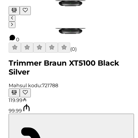
0
(
0
)
Trimmer Braun XT5100 Black
Silver
Məhsul kodu:
721788
119.99
99.99