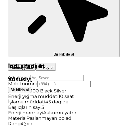
Bir klik ilə al
İndi sifariş et
Xüsusiyyətlər
Rəylər
Ad, Soyad
Xüsusiyyətlər
Mobil nömrə
Bir kliklə al
Model
XT5100 Black Silver
Enerji yığma müddəti
10 saat
İşləmə müddəti
45 dəqiqə
Başlıqların sayı
5
Enerji mənbəyi
Akkumulyator
Material
Paslanmayan polad
Rəngi
Qara