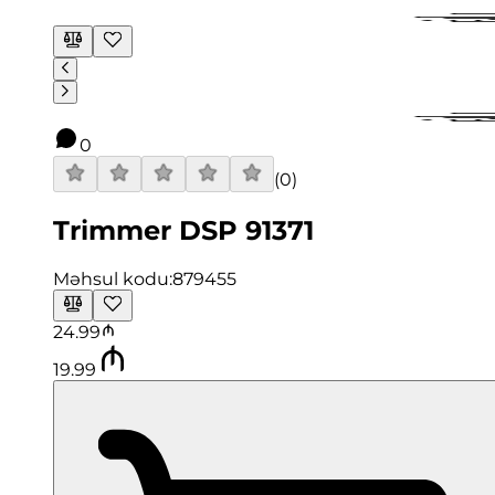
0
(
0
)
Trimmer DSP 91371
Məhsul kodu:
879455
24.99
19.99