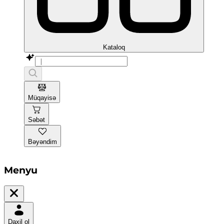
Kataloq
Müqayisə
Səbət
Bəyəndim
Menyu
Daxil ol