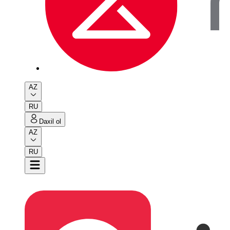
AZ
RU
Daxil ol
AZ
RU