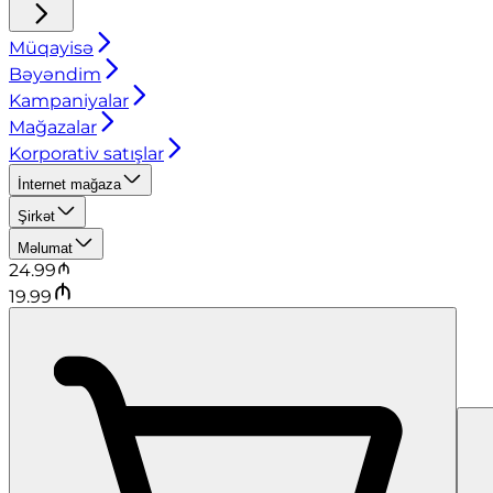
Müqayisə
Bəyəndim
Kampaniyalar
Mağazalar
Korporativ satışlar
İnternet mağaza
Şirkət
Məlumat
24.99
19.99