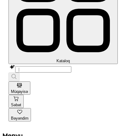
Kataloq
Müqayisə
Səbət
Bəyəndim
Menyu