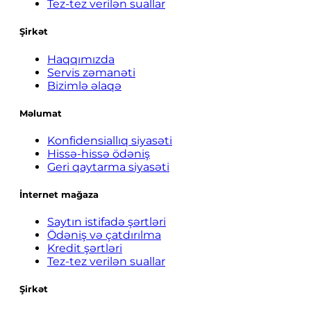
Tez-tez verilən suallar
Şirkət
Haqqımızda
Servis zəmanəti
Bizimlə əlaqə
Məlumat
Konfidensiallıq siyasəti
Hissə-hissə ödəniş
Geri qaytarma siyasəti
İnternet mağaza
Saytın istifadə şərtləri
Ödəniş və çatdırılma
Kredit şərtləri
Tez-tez verilən suallar
Şirkət