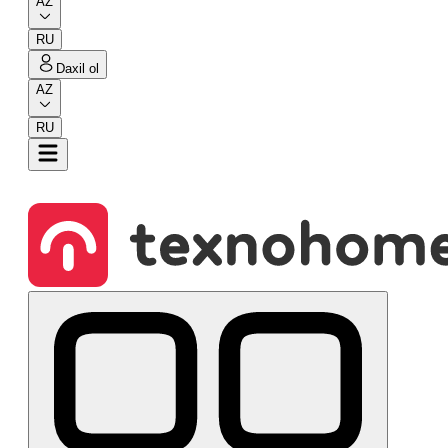
AZ
RU
Daxil ol
AZ
RU