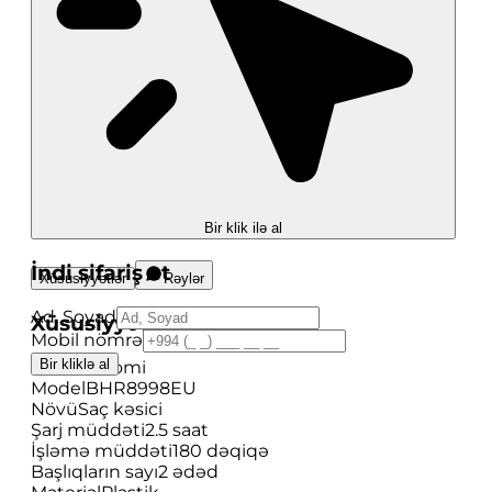
Bir klik ilə al
İndi sifariş et
Xüsusiyyətlər
Rəylər
Ad, Soyad
Xüsusiyyətlər
Mobil nömrə
Bir kliklə al
Brend
Xiaomi
Model
BHR8998EU
Növü
Saç kəsici
Şarj müddəti
2.5 saat
İşləmə müddəti
180 dəqiqə
Başlıqların sayı
2 ədəd