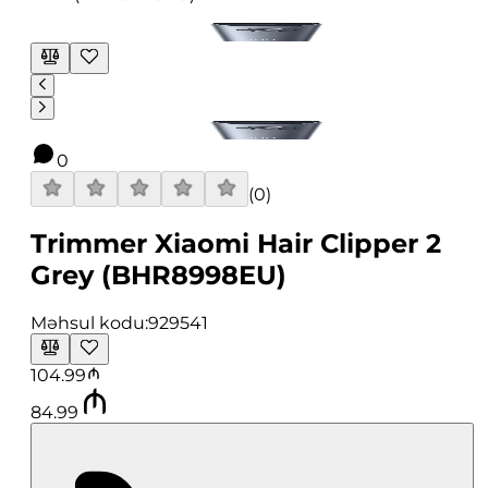
0
(
0
)
Trimmer Xiaomi Hair Clipper 2
Grey (BHR8998EU)
Məhsul kodu:
929541
104.99
84.99