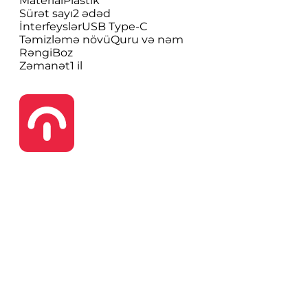
Material
Plastik
Sürət sayı
2 ədəd
İnterfeyslər
USB Type-C
Təmizləmə növü
Quru və nəm
Rəngi
Boz
Zəmanət
1 il