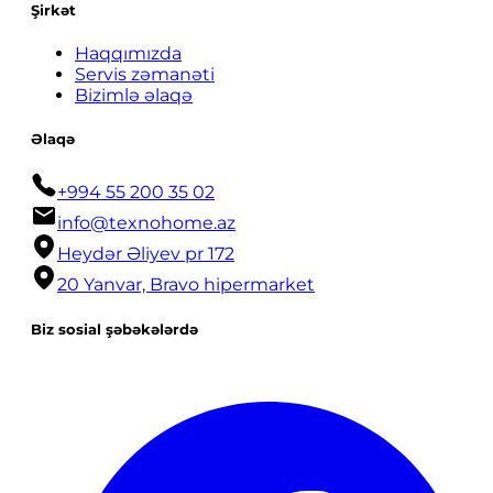
Şirkət
Haqqımızda
Servis zəmanəti
Bizimlə əlaqə
Əlaqə
+994 55 200 35 02
info@texnohome.az
Heydər Əliyev pr 172
20 Yanvar, Bravo hipermarket
Biz sosial şəbəkələrdə