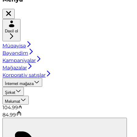
Daxil ol
Müqayisə
Bəyəndim
Kampaniyalar
Mağazalar
Korporativ satışlar
İnternet mağaza
Şirkət
Məlumat
104.99
84.99