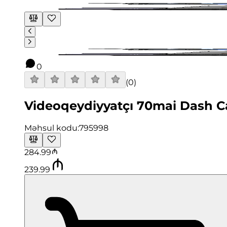
0
(
0
)
Videoqeydiyyatçı 70mai Dash 
Məhsul kodu:
795998
284.99
239.99