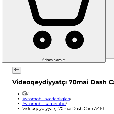
Səbətə əlavə et
Videoqeydiyyatçı 70mai Dash 
/
Avtomobil avadanlıqları
/
Avtomobil kameraları
/
Videoqeydiyyatçı 70mai Dash Cam A410