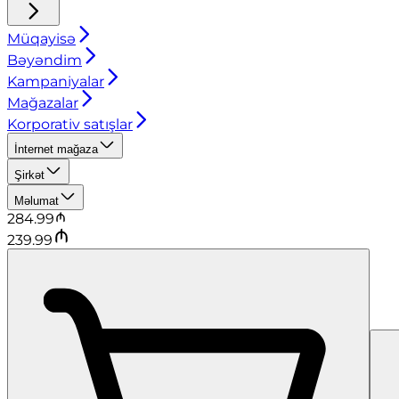
Müqayisə
Bəyəndim
Kampaniyalar
Mağazalar
Korporativ satışlar
İnternet mağaza
Şirkət
Məlumat
284.99
239.99