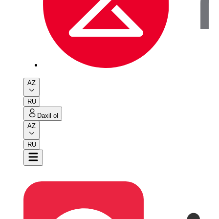
AZ
RU
Daxil ol
AZ
RU