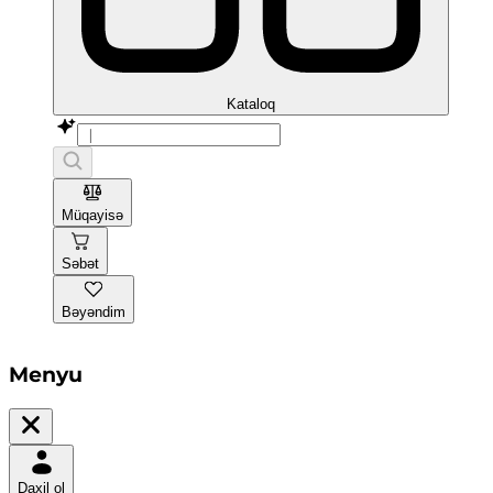
Kataloq
Müqayisə
Səbət
Bəyəndim
Menyu
Daxil ol