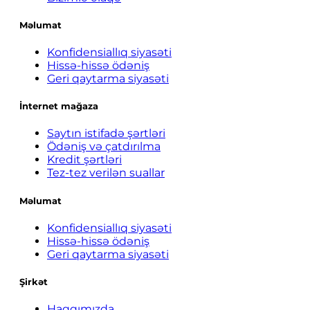
Məlumat
Konfidensiallıq siyasəti
Hissə-hissə ödəniş
Geri qaytarma siyasəti
İnternet mağaza
Saytın istifadə şərtləri
Ödəniş və çatdırılma
Kredit şərtləri
Tez-tez verilən suallar
Məlumat
Konfidensiallıq siyasəti
Hissə-hissə ödəniş
Geri qaytarma siyasəti
Şirkət
Haqqımızda