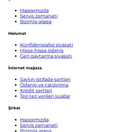
Haqqımızda
Servis zəmanəti
Bizimlə əlaqə
Məlumat
Konfidensiallıq siyasəti
Hissə-hissə ödəniş
Geri qaytarma siyasəti
İnternet mağaza
Saytın istifadə şərtləri
Ödəniş və çatdırılma
Kredit şərtləri
Tez-tez verilən suallar
Şirkət
Haqqımızda
Servis zəmanəti
Bizimlə əlaqə