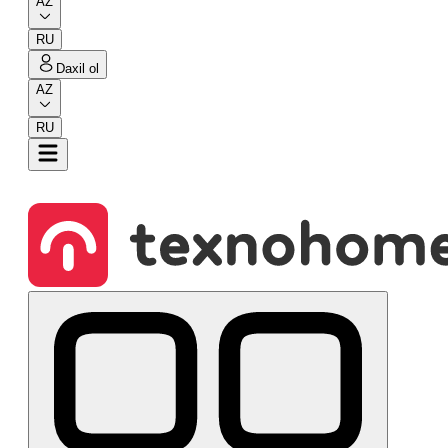
AZ
RU
Daxil ol
AZ
RU