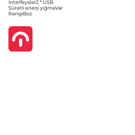
İnterfeyslər
2 * USB
Sürətli enerji yığma
Var
Rəngi
Boz