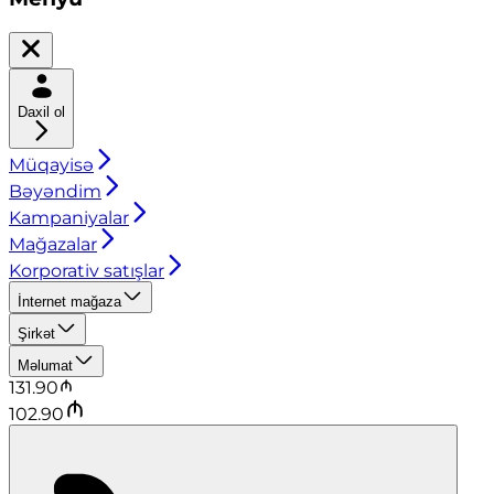
Daxil ol
Müqayisə
Bəyəndim
Kampaniyalar
Mağazalar
Korporativ satışlar
İnternet mağaza
Şirkət
Məlumat
131.90
102.90