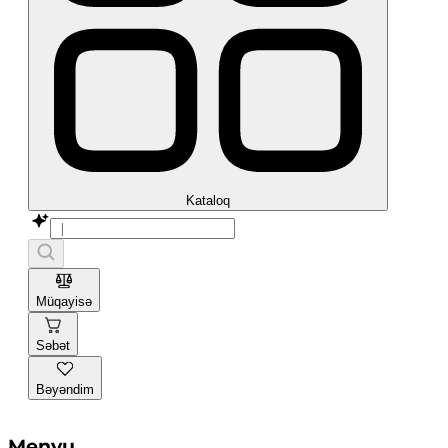
Kataloq
Müqayisə
Səbət
Bəyəndim
Menyu