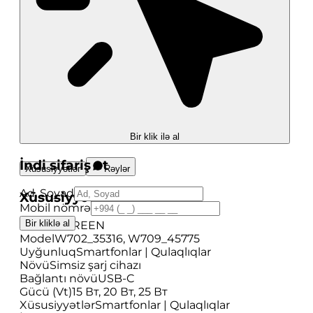
Bir klik ilə al
İndi sifariş et
Xüsusiyyətlər
Rəylər
Ad, Soyad
Xüsusiyyətlər
Mobil nömrə
Bir kliklə al
Brend
UGREEN
Model
W702_35316, W709_45775
Uyğunluq
Smartfonlar | Qulaqlıqlar
Növü
Simsiz şarj cihazı
Bağlantı növü
USB-C
Gücü (Vt)
15 Вт, 20 Вт, 25 Вт
Xüsusiyyətlər
Smartfonlar | Qulaqlıqlar