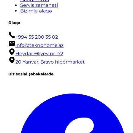
Servis zəmanəti
Bizimlə əlaqə
Əlaqə
+994 55 200 35 02
info@texnohome.az
Heydər Əliyev pr 172
20 Yanvar, Bravo hipermarket
Biz sosial şəbəkələrdə