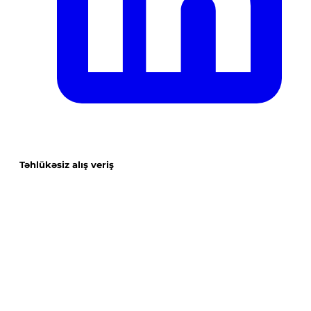
Təhlükəsiz alış veriş