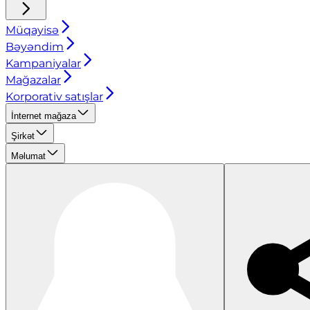
Müqayisə
Bəyəndim
Kampaniyalar
Mağazalar
Korporativ satışlar
İnternet mağaza
Şirkət
Məlumat