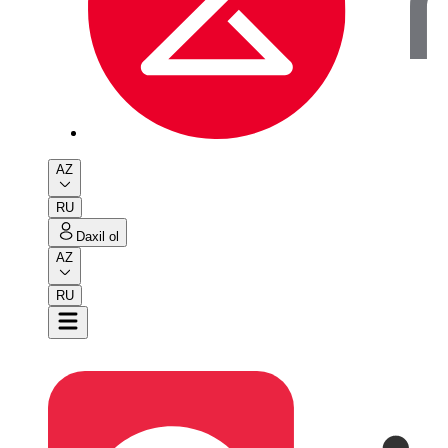
AZ
RU
Daxil ol
AZ
RU