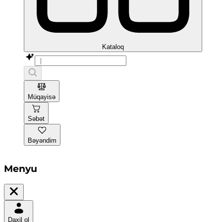
Kataloq
Müqayisə
Səbət
Bəyəndim
Menyu
Daxil ol