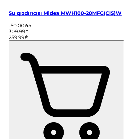
Su qızdırıcısı Midea MWH100-20MFG(CIS)W
-
50.00
309.99
259.99