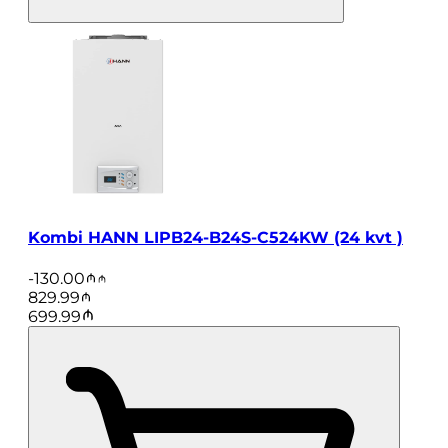
Kombi HANN LIPB24-B24S-C524KW (24 kvt )
-
130.00
829.99
699.99