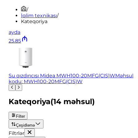
/
İqlim texnikası
/
Kateqoriya
ayda
25
.
85
Su qızdırıcısı Midea MWH100-20MFG(CIS)W
Məhsul
kodu: MWH100-20MFG(CIS)W
Kateqoriya
(
14
məhsul
)
Filter
Çeşidləmə
Filtrlər