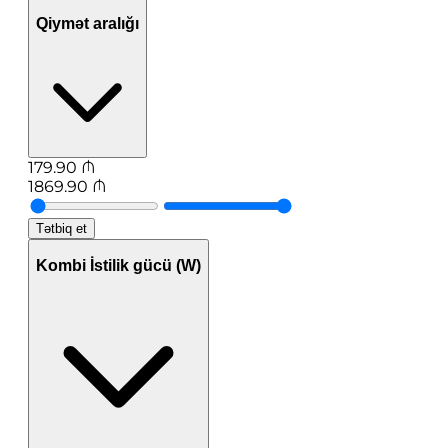
Qiymət aralığı
179.90
₼
1869.90
₼
Tətbiq et
Kombi İstilik gücü (W)