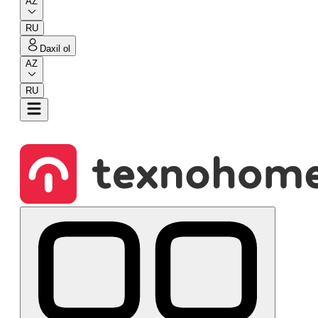
AZ
RU
Daxil ol
AZ
RU