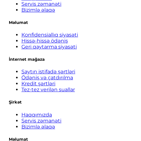
Servis zəmanəti
Bizimlə əlaqə
Məlumat
Konfidensiallıq siyasəti
Hissə-hissə ödəniş
Geri qaytarma siyasəti
İnternet mağaza
Saytın istifadə şərtləri
Ödəniş və çatdırılma
Kredit şərtləri
Tez-tez verilən suallar
Şirkət
Haqqımızda
Servis zəmanəti
Bizimlə əlaqə
Məlumat