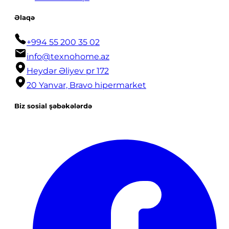
Əlaqə
+994 55 200 35 02
info@texnohome.az
Heydər Əliyev pr 172
20 Yanvar, Bravo hipermarket
Biz sosial şəbəkələrdə