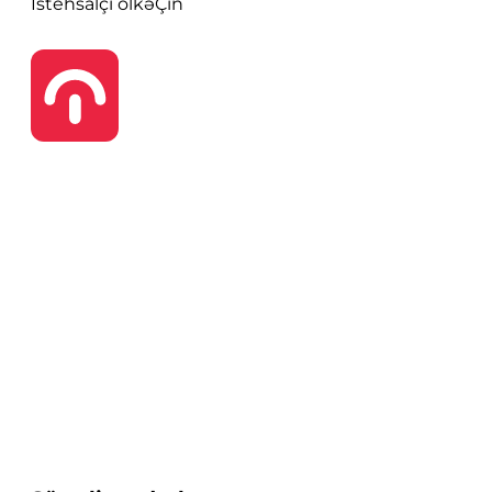
İstehsalçı ölkə
Çin