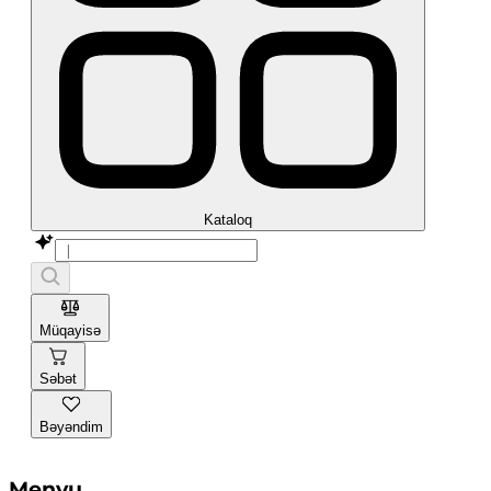
Kataloq
Müqayisə
Səbət
Bəyəndim
Menyu