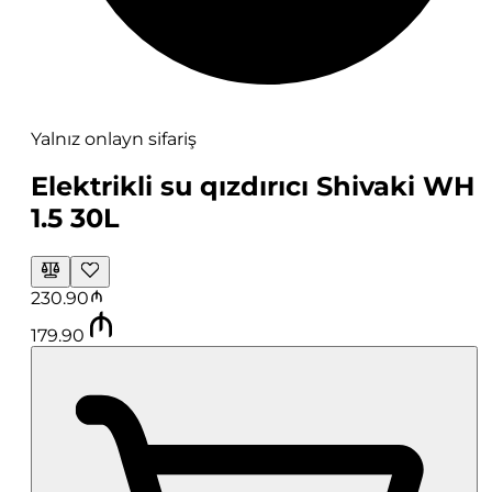
Yalnız onlayn sifariş
Elektrikli su qızdırıcı Shivaki WH
1.5 30L
230.90
179.90