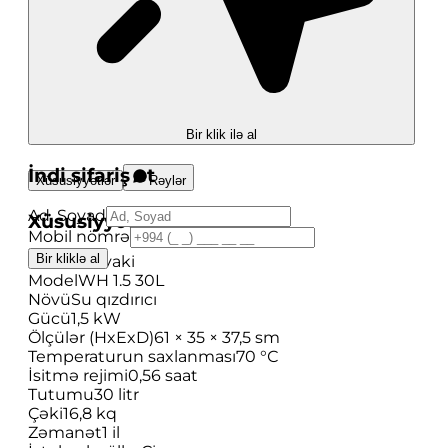
Bir klik ilə al
İndi sifariş et
Xüsusiyyətlər
Rəylər
Ad, Soyad
Xüsusiyyətlər
Mobil nömrə
Bir kliklə al
Brend
Shivaki
Model
WH 1.5 30L
Növü
Su qızdırıcı
Gücü
1,5 kW
Ölçülər (HxExD)
61 × 35 × 37,5 sm
Temperaturun saxlanması
70 °С
İsitmə rejimi
0,56 saat
Tutumu
30 litr
Çəki
16,8 kq
Zəmanət
1 il