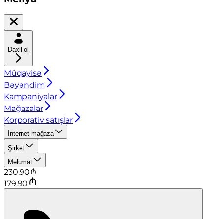
Daxil ol
Müqayisə
Bəyəndim
Kampaniyalar
Mağazalar
Korporativ satışlar
İnternet mağaza
Şirkət
Məlumat
230.90
179.90