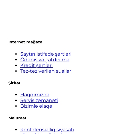
İnternet mağaza
Saytın istifadə şərtləri
Ödəniş və çatdırılma
Kredit şərtləri
Tez-tez verilən suallar
Şirkət
Haqqımızda
Servis zəmanəti
Bizimlə əlaqə
Məlumat
Konfidensiallıq siyasəti