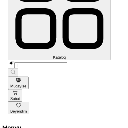
Kataloq
Müqayisə
Səbət
Bəyəndim
Menyu