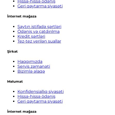
Hissə-hissə ödəniş
Geri qaytarma siyasəti
İnternet mağaza
Saytın istifadə şərtləri
Ödəniş və çatdırılma
Kredit şərtləri
Tez-tez verilən suallar
Şirkət
Haqqımızda
Servis zəmanəti
Bizimlə əlaqə
Məlumat
Konfidensiallıq siyasəti
Hissə-hissə ödəniş
Geri qaytarma siyasəti
İnternet mağaza