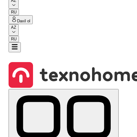
AZ
RU
Daxil ol
AZ
RU