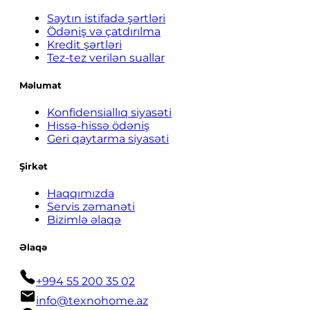
Saytın istifadə şərtləri
Ödəniş və çatdırılma
Kredit şərtləri
Tez-tez verilən suallar
Məlumat
Konfidensiallıq siyasəti
Hissə-hissə ödəniş
Geri qaytarma siyasəti
Şirkət
Haqqımızda
Servis zəmanəti
Bizimlə əlaqə
Əlaqə
+994 55 200 35 02
info@texnohome.az