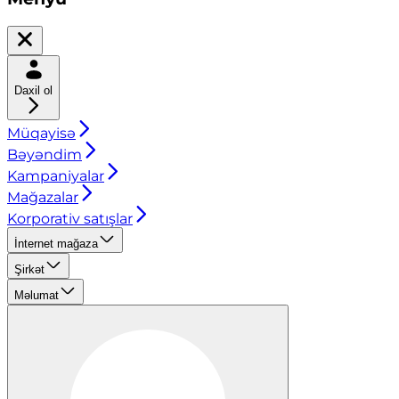
Daxil ol
Müqayisə
Bəyəndim
Kampaniyalar
Mağazalar
Korporativ satışlar
İnternet mağaza
Şirkət
Məlumat