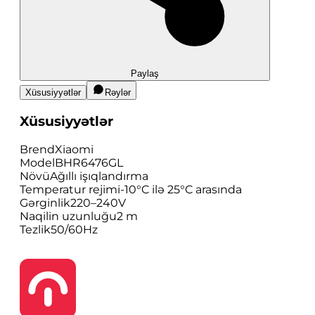
Paylaş
Xüsusiyyətlər
Rəylər
Xüsusiyyətlər
Brend
Xiaomi
Model
BHR6476GL
Növü
Ağıllı işıqlandırma
Temperatur rejimi
-10°C ilə 25°C arasında
Gərginlik
220–240V
Naqilin uzunluğu
2 m
Tezlik
50/60Hz