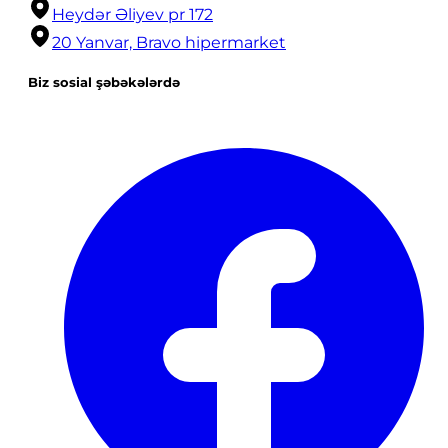
Heydər Əliyev pr 172
20 Yanvar, Bravo hipermarket
Biz sosial şəbəkələrdə