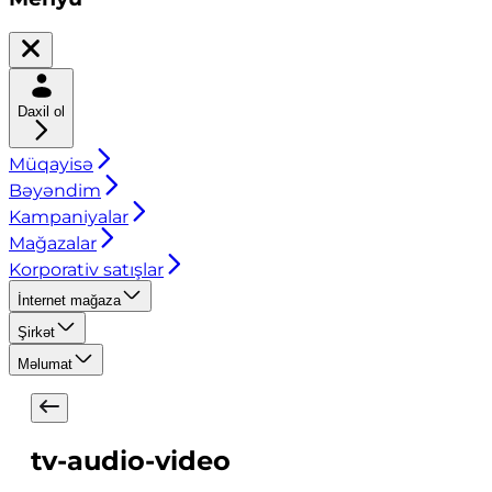
Daxil ol
Müqayisə
Bəyəndim
Kampaniyalar
Mağazalar
Korporativ satışlar
İnternet mağaza
Şirkət
Məlumat
tv-audio-video