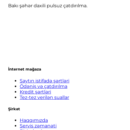
Bakı şəhər daxili pulsuz çatdırılma.
İnternet mağaza
Saytın istifadə şərtləri
Ödəniş və çatdırılma
Kredit şərtləri
Tez-tez verilən suallar
Şirkət
Haqqımızda
Servis zəmanəti