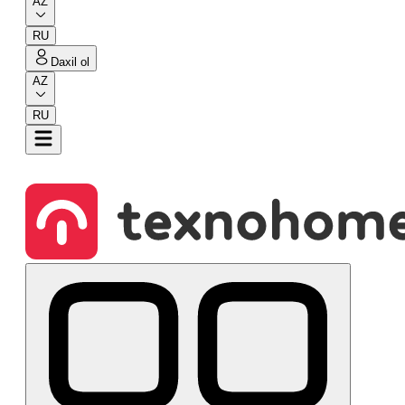
AZ
RU
Daxil ol
AZ
RU