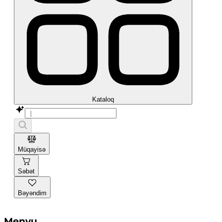
Kataloq
Müqayisə
Səbət
Bəyəndim
Menyu