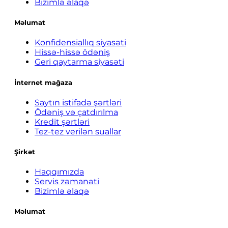
Bizimlə əlaqə
Məlumat
Konfidensiallıq siyasəti
Hissə-hissə ödəniş
Geri qaytarma siyasəti
İnternet mağaza
Saytın istifadə şərtləri
Ödəniş və çatdırılma
Kredit şərtləri
Tez-tez verilən suallar
Şirkət
Haqqımızda
Servis zəmanəti
Bizimlə əlaqə
Məlumat