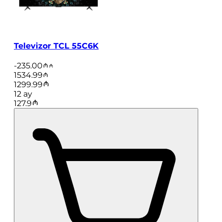
Televizor TCL 55C6K
-
235.00
1534.99
1299.99
12
ay
127.9