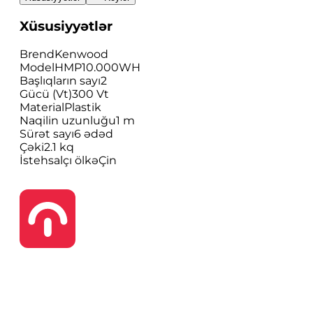
Xüsusiyyətlər
Brend
Kenwood
Model
HMP10.000WH
Başlıqların sayı
2
Gücü (Vt)
300 Vt
Material
Plastik
Naqilin uzunluğu
1 m
Sürət sayı
6 ədəd
Çəki
2.1 kq
İstehsalçı ölkə
Çin