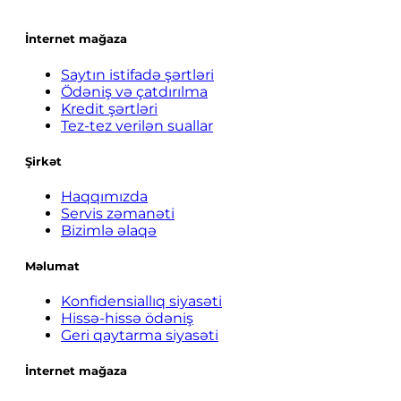
İnternet mağaza
Saytın istifadə şərtləri
Ödəniş və çatdırılma
Kredit şərtləri
Tez-tez verilən suallar
Şirkət
Haqqımızda
Servis zəmanəti
Bizimlə əlaqə
Məlumat
Konfidensiallıq siyasəti
Hissə-hissə ödəniş
Geri qaytarma siyasəti
İnternet mağaza