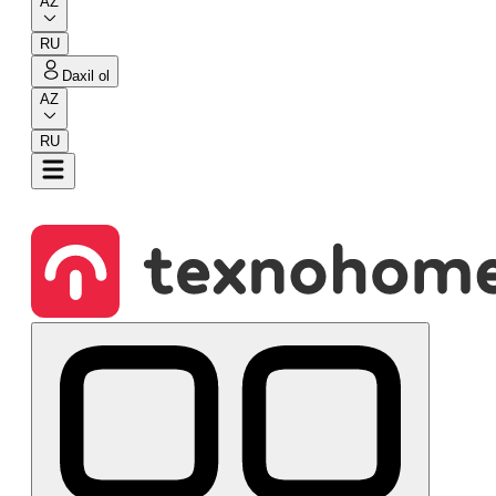
AZ
RU
Daxil ol
AZ
RU