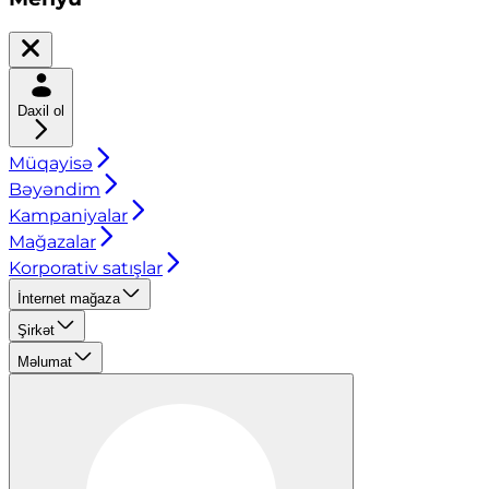
Daxil ol
Müqayisə
Bəyəndim
Kampaniyalar
Mağazalar
Korporativ satışlar
İnternet mağaza
Şirkət
Məlumat