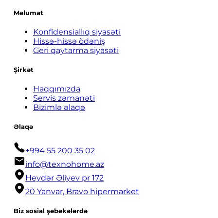
Məlumat
Konfidensiallıq siyasəti
Hissə-hissə ödəniş
Geri qaytarma siyasəti
Şirkət
Haqqımızda
Servis zəmanəti
Bizimlə əlaqə
Əlaqə
+994 55 200 35 02
info@texnohome.az
Heydər Əliyev pr 172
20 Yanvar, Bravo hipermarket
Biz sosial şəbəkələrdə