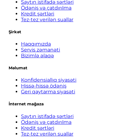
Saytın istifadə şərtləri
Ödəniş və çatdırılma
Kredit şərtləri
Tez-tez verilən suallar
Şirkət
Haqqımızda
Servis zəmanəti
Bizimlə əlaqə
Məlumat
Konfidensiallıq siyasəti
Hissə-hissə ödəniş
Geri qaytarma siyasəti
İnternet mağaza
Saytın istifadə şərtləri
Ödəniş və çatdırılma
Kredit şərtləri
Tez-tez verilən suallar