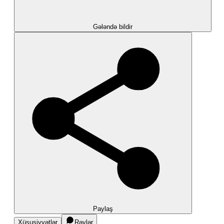
Gələndə bildir
Paylaş
Xüsusiyyətlər
Rəylər