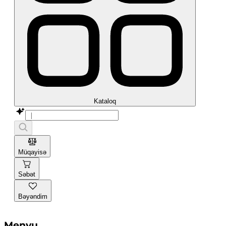
Kataloq
Müqayisə
Səbət
Bəyəndim
Menyu