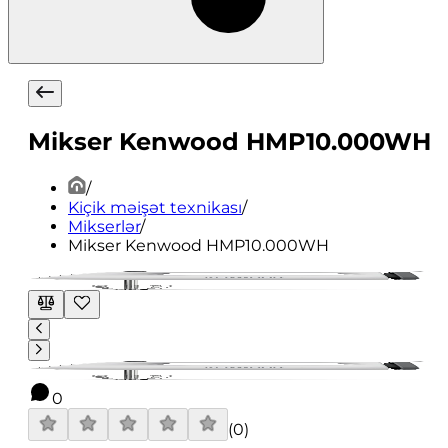
Mikser Kenwood HMP10.000WH
/
Kiçik məişət texnikası
/
Mikserlər
/
Mikser Kenwood HMP10.000WH
0
(
0
)