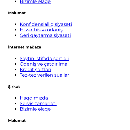
Bizimlə əlaqə
Məlumat
Konfidensiallıq siyasəti
Hissə-hissə ödəniş
Geri qaytarma siyasəti
İnternet mağaza
Saytın istifadə şərtləri
Ödəniş və çatdırılma
Kredit şərtləri
Tez-tez verilən suallar
Şirkət
Haqqımızda
Servis zəmanəti
Bizimlə əlaqə
Məlumat