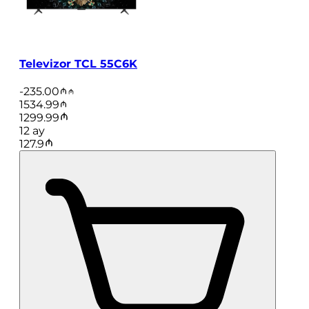
Televizor TCL 55C6K
-
235.00
1534.99
1299.99
12
ay
127.9