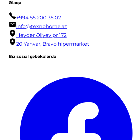
Əlaqə
+994 55 200 35 02
info@texnohome.az
Heydər Əliyev pr 172
20 Yanvar, Bravo hipermarket
Biz sosial şəbəkələrdə