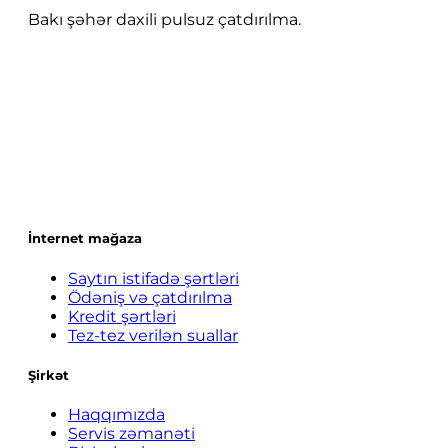
Bakı şəhər daxili pulsuz çatdırılma.
İnternet mağaza
Saytın istifadə şərtləri
Ödəniş və çatdırılma
Kredit şərtləri
Tez-tez verilən suallar
Şirkət
Haqqımızda
Servis zəmanəti