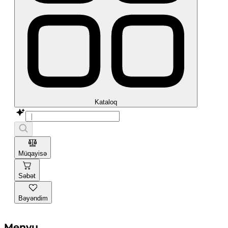
Kataloq
Müqayisə
Səbət
Bəyəndim
Menyu