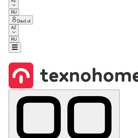
AZ
RU
Daxil ol
AZ
RU