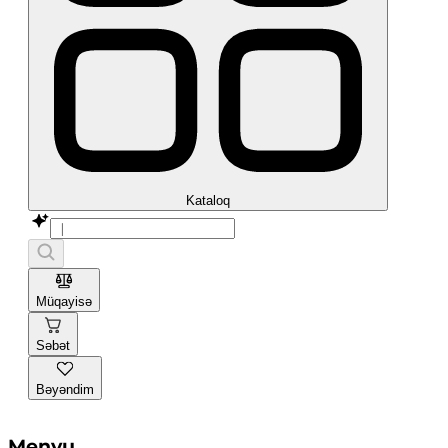
Kataloq
Müqayisə
Səbət
Bəyəndim
Menyu