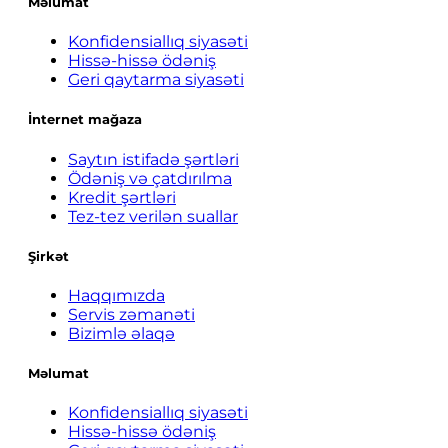
Məlumat
Konfidensiallıq siyasəti
Hissə-hissə ödəniş
Geri qaytarma siyasəti
İnternet mağaza
Saytın istifadə şərtləri
Ödəniş və çatdırılma
Kredit şərtləri
Tez-tez verilən suallar
Şirkət
Haqqımızda
Servis zəmanəti
Bizimlə əlaqə
Məlumat
Konfidensiallıq siyasəti
Hissə-hissə ödəniş