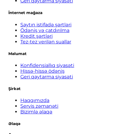
Geri qaytarma siyasəti
İnternet mağaza
Saytın istifadə şərtləri
Ödəniş və çatdırılma
Kredit şərtləri
Tez-tez verilən suallar
Məlumat
Konfidensiallıq siyasəti
Hissə-hissə ödəniş
Geri qaytarma siyasəti
Şirkət
Haqqımızda
Servis zəmanəti
Bizimlə əlaqə
Əlaqə