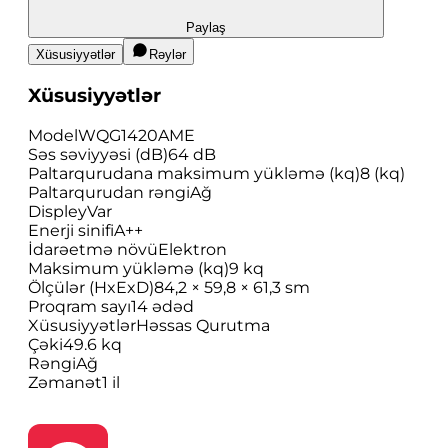
Paylaş
Xüsusiyyətlər
Rəylər
Xüsusiyyətlər
Model
WQG1420AME
Səs səviyyəsi (dB)
64 dB
Paltarqurudana maksimum yükləmə (kq)
8 (kq)
Paltarqurudan rəngi
Ağ
Displey
Var
Enerji sinifi
A++
İdarəetmə növü
Elektron
Maksimum yükləmə (kq)
9 kq
Ölçülər (HxExD)
84,2 × 59,8 × 61,3 sm
Proqram sayı
14 ədəd
Xüsusiyyətlər
Həssas Qurutma
Çəki
49.6 kq
Rəngi
Ağ
Zəmanət
1 il