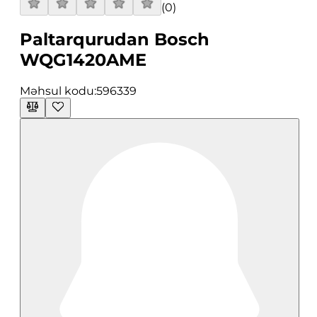
(
0
)
Paltarqurudan Bosch
WQG1420AME
Məhsul kodu:
596339