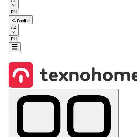
AZ
RU
Daxil ol
AZ
RU