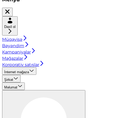
Daxil ol
Müqayisə
Bəyəndim
Kampaniyalar
Mağazalar
Korporativ satışlar
İnternet mağaza
Şirkət
Məlumat