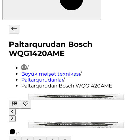
Paltarqurudan Bosch
WQG1420AME
/
Böyük məişət texnikası
/
Paltarqurudanlar
/
Paltarqurudan Bosch WQG1420AME
0