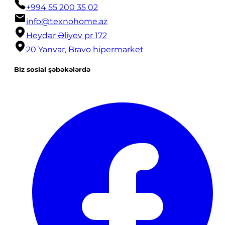
+994 55 200 35 02
info@texnohome.az
Heydər Əliyev pr 172
20 Yanvar, Bravo hipermarket
Biz sosial şəbəkələrdə