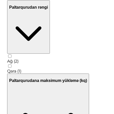
Paltarqurudan rəngi
Ağ (2)
Qara (1)
Paltarqurudana maksimum yükləmə (kq)