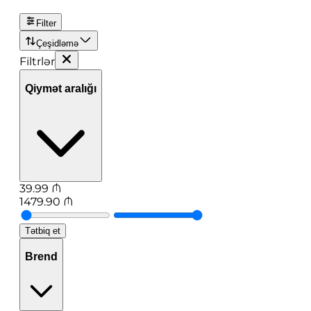
Filter
Çeşidləmə
Filtrlər
Qiymət aralığı
39.99
₼
1479.90
₼
Tətbiq et
Brend