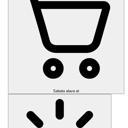
Səbətə əlavə et