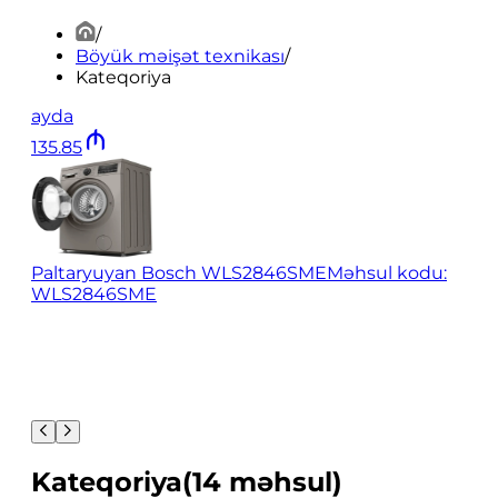
/
Böyük məişət texnikası
/
Kateqoriya
ayda
135
.
85
Paltaryuyan Bosch WLS2846SME
Məhsul kodu:
WLS2846SME
Kateqoriya
(
14
məhsul
)