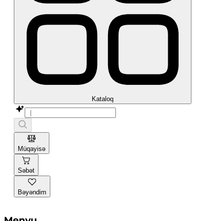
Kataloq
Müqayisə
Səbət
Bəyəndim
Menyu