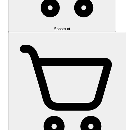
Səbətə at