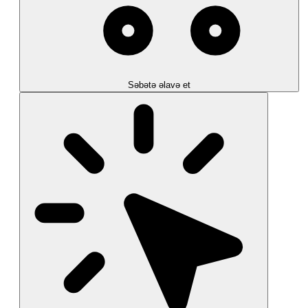
Səbətə əlavə et