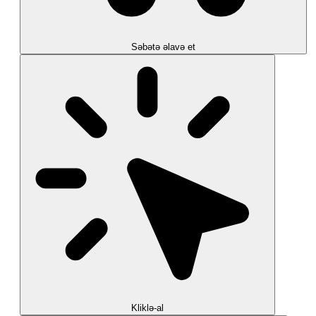
Səbətə əlavə et
Kliklə-al