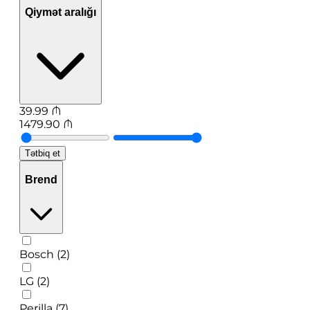
Qiymət aralığı
39.99
₼
1479.90
₼
Tətbiq et
Brend
Bosch (2)
LG (2)
Perilla (7)