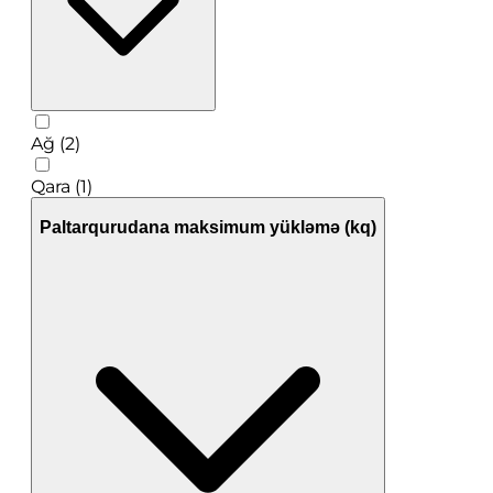
Ağ (2)
Qara (1)
Paltarqurudana maksimum yükləmə (kq)