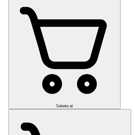
Səbətə at