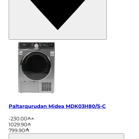
Paltarqurudan Midea MDK03H80/S-C
-
230.00
1029.90
799.90