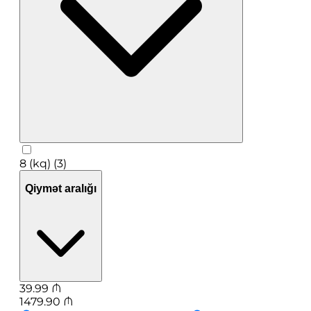
8 (kq) (3)
Qiymət aralığı
39.99
₼
1479.90
₼