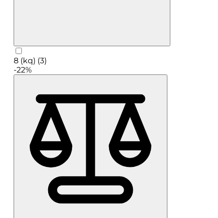
8 (kq) (3)
-22%