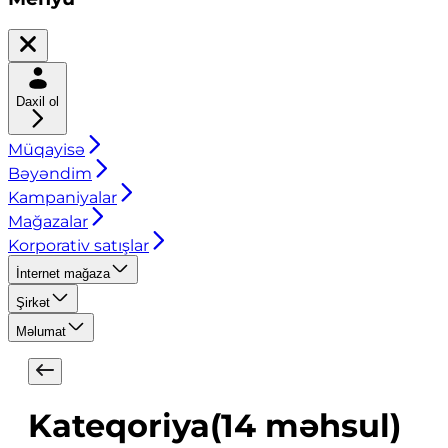
Daxil ol
Müqayisə
Bəyəndim
Kampaniyalar
Mağazalar
Korporativ satışlar
İnternet mağaza
Şirkət
Məlumat
Kateqoriya
(
14
məhsul
)