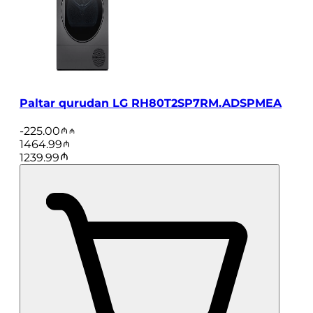
Paltar qurudan LG RH80T2SP7RM.ADSPMEA
-
225.00
1464.99
1239.99