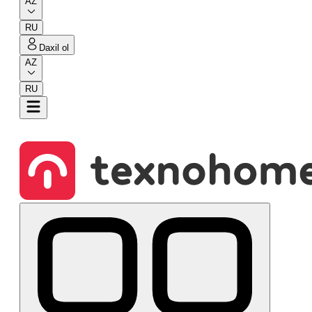
AZ
RU
Daxil ol
AZ
RU