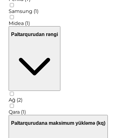
Samsung (1)
Midea (1)
Paltarqurudan rəngi
Ağ (2)
Qara (1)
Paltarqurudana maksimum yükləmə (kq)