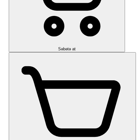
Səbətə at