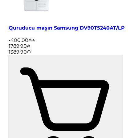
Quruducu maşın Samsung DV90T5240AT/LP
-
400.00
1789.90
1389.90