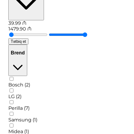
39.99
₼
1479.90
₼
Tətbiq et
Brend
Bosch (2)
LG (2)
Perilla (7)
Samsung (1)
Midea (1)