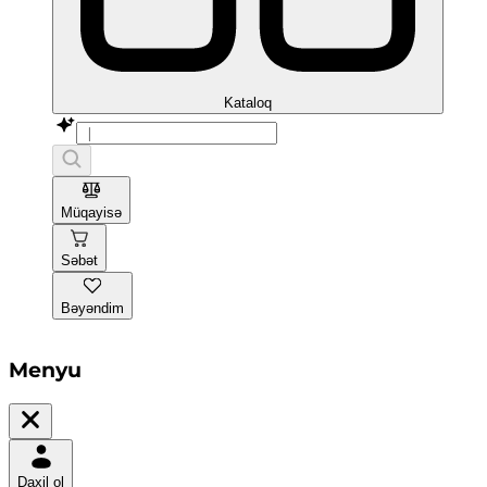
Kataloq
Müqayisə
Səbət
Bəyəndim
Menyu
Daxil ol