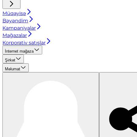
Müqayisə
Bəyəndim
Kampaniyalar
Mağazalar
Korporativ satışlar
İnternet mağaza
Şirkət
Məlumat