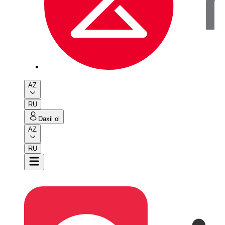
AZ
RU
Daxil ol
AZ
RU