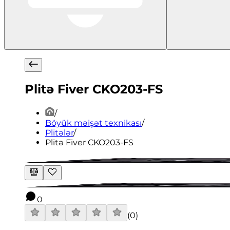
Plitə Fiver CKO203-FS
/
Böyük məişət texnikası
/
Plitələr
/
Plitə Fiver CKO203-FS
0
(
0
)