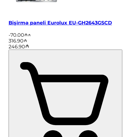
Bişirmə paneli Eurolux EU-GH2643GSCD
-
70.00
316.90
246.90