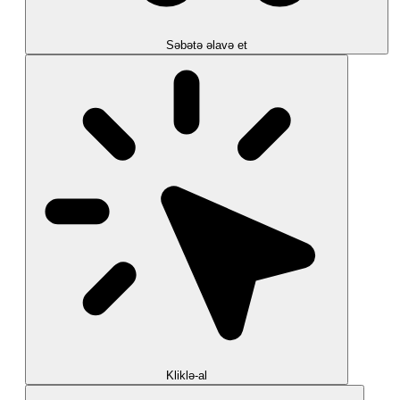
Səbətə əlavə et
Kliklə-al