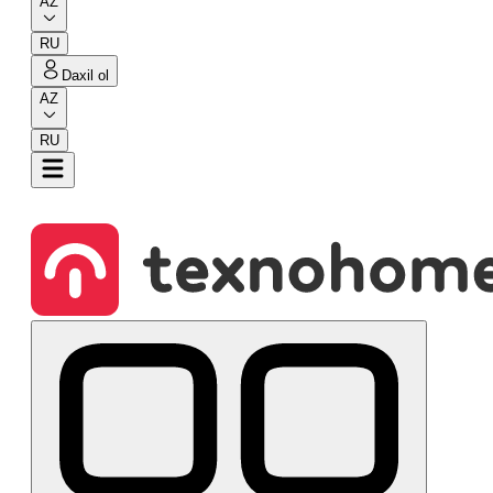
AZ
RU
Daxil ol
AZ
RU