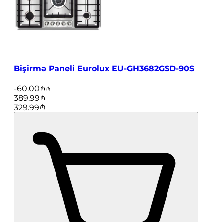
Bişirmə Paneli Eurolux EU-GH3682GSD-90S
-
60.00
389.99
329.99