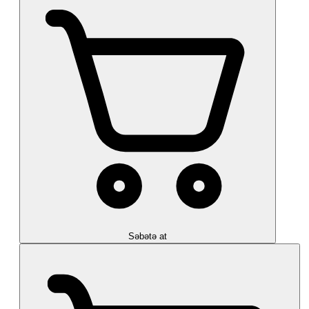
Səbətə at