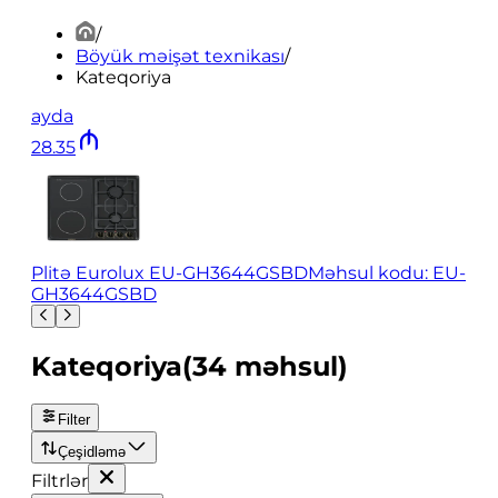
/
Böyük məişət texnikası
/
Kateqoriya
ayda
28
.
35
Plitə Eurolux EU-GH3644GSBD
Məhsul kodu: EU-
GH3644GSBD
Kateqoriya
(
34
məhsul
)
Filter
Çeşidləmə
Filtrlər