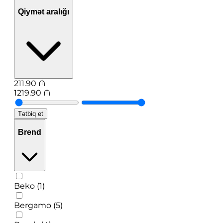
Qiymət aralığı
211.90
₼
1219.90
₼
Tətbiq et
Brend
Beko (1)
Bergamo (5)