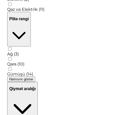
Qaz və Elektrik (11)
Plitə rəngi
Ağ (3)
Qara (10)
Gümüşü (14)
Hamısını göstər
Qiymət aralığı