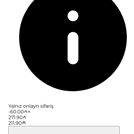
Yalnız onlayn sifariş
-
60.00
271.90
211.90