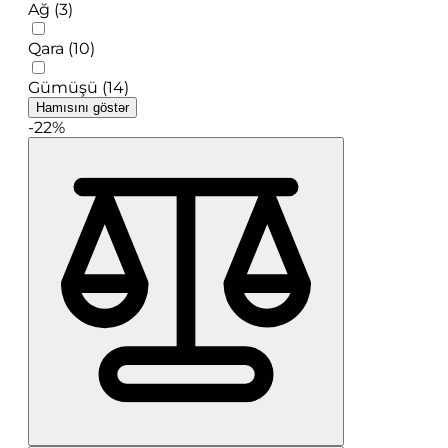
Ağ (3)
Qara (10)
Gümüşü (14)
Hamısını göstər
-22%