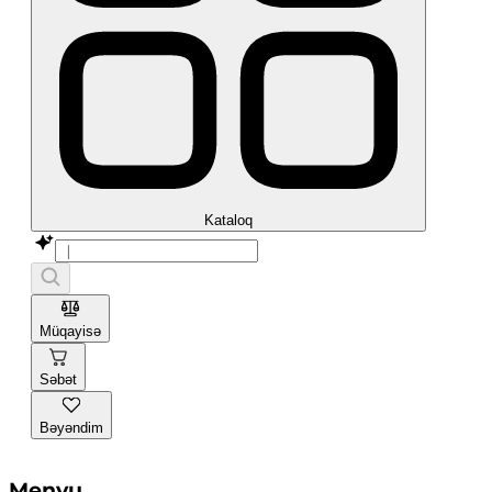
Kataloq
Müqayisə
Səbət
Bəyəndim
Menyu