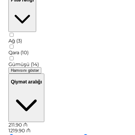
Ağ (3)
Qara (10)
Gümüşü (14)
Hamısını göstər
Qiymət aralığı
211.90
₼
1219.90
₼