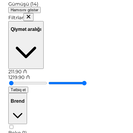
Gümüşü (14)
Hamısını göstər
Filtrlər
Qiymət aralığı
211.90
₼
1219.90
₼
Tətbiq et
Brend
Beko (1)