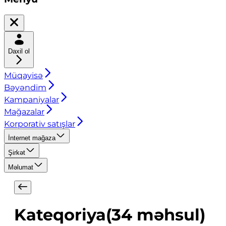
Daxil ol
Müqayisə
Bəyəndim
Kampaniyalar
Mağazalar
Korporativ satışlar
İnternet mağaza
Şirkət
Məlumat
Kateqoriya
(
34
məhsul
)