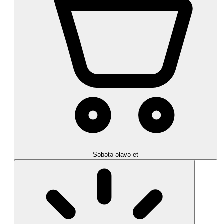
Səbətə əlavə et