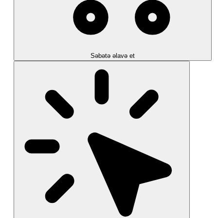
Səbətə əlavə et