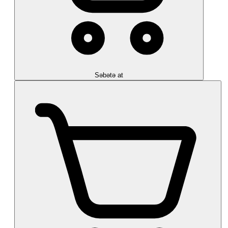
Səbətə at