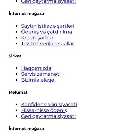
Geri qaytarma siyasəti
İnternet mağaza
Saytın istifadə şərtləri
Ödəniş və çatdırılma
Kredit şərtləri
Tez-tez verilən suallar
Şirkət
Haqqımızda
Servis zəmanəti
Bizimlə əlaqə
Məlumat
Konfidensiallıq siyasəti
Hissə-hissə ödəniş
Geri qaytarma siyasəti
İnternet mağaza