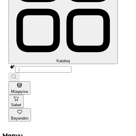
Kataloq
Müqayisə
Səbət
Bəyəndim
Menyu