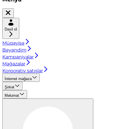
Daxil ol
Müqayisə
Bəyəndim
Kampaniyalar
Mağazalar
Korporativ satışlar
İnternet mağaza
Şirkət
Məlumat