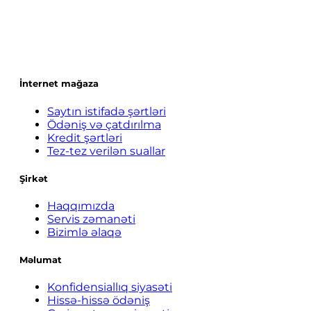
İnternet mağaza
Saytın istifadə şərtləri
Ödəniş və çatdırılma
Kredit şərtləri
Tez-tez verilən suallar
Şirkət
Haqqımızda
Servis zəmanəti
Bizimlə əlaqə
Məlumat
Konfidensiallıq siyasəti
Hissə-hissə ödəniş