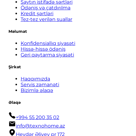
Saytın istifadə şərtləri
Ödəniş və çatdırılma
Kredit şərtləri
Tez-tez verilən suallar
Məlumat
Konfidensiallıq siyasəti
Hissə-hissə ödəniş
Geri qaytarma siyasəti
Şirkət
Haqqımızda
Servis zəmanəti
Bizimlə əlaqə
Əlaqə
+994 55 200 35 02
info@texnohome.az
Heydər Əliyev pr 172