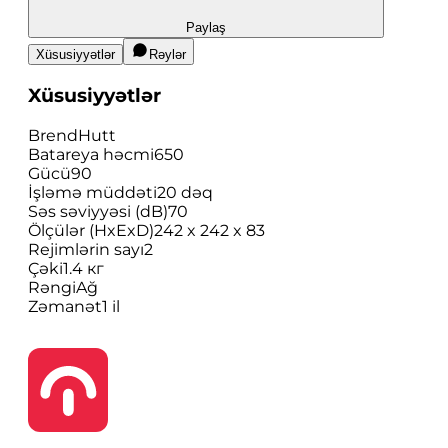
Paylaş
Xüsusiyyətlər
Rəylər
Xüsusiyyətlər
Brend
Hutt
Batareya həcmi
650
Gücü
90
İşləmə müddəti
20 dəq
Səs səviyyəsi (dB)
70
Ölçülər (HxExD)
242 x 242 x 83
Rejimlərin sayı
2
Çəki
1.4 кг
Rəngi
Ağ
Zəmanət
1 il