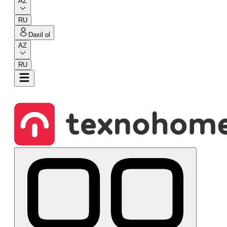
AZ
RU
Daxil ol
AZ
RU