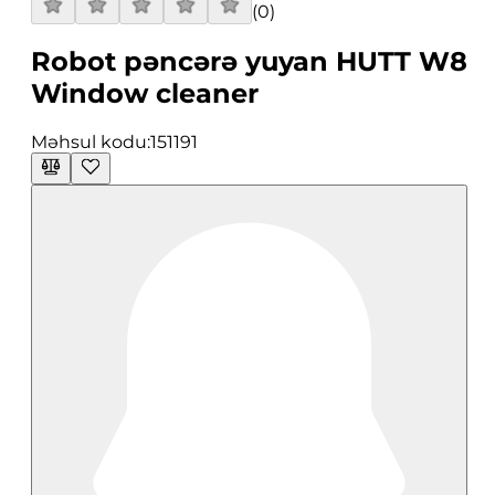
(
0
)
Robot pəncərə yuyan HUTT W8
Window cleaner
Məhsul kodu:
151191