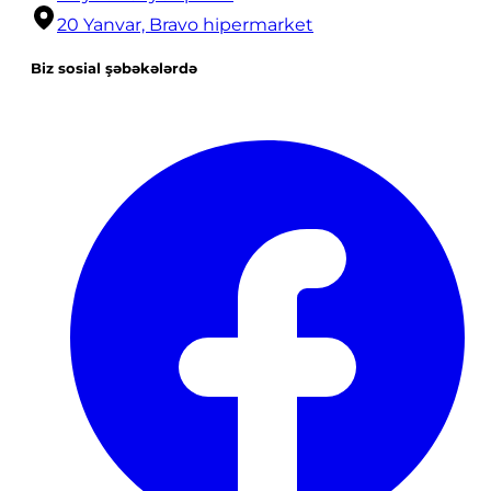
20 Yanvar, Bravo hipermarket
Biz sosial şəbəkələrdə