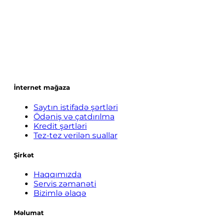
İnternet mağaza
Saytın istifadə şərtləri
Ödəniş və çatdırılma
Kredit şərtləri
Tez-tez verilən suallar
Şirkət
Haqqımızda
Servis zəmanəti
Bizimlə əlaqə
Məlumat