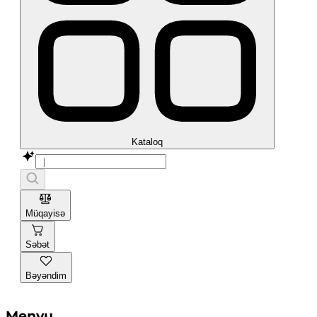
Kataloq
Müqayisə
Səbət
Bəyəndim
Menyu