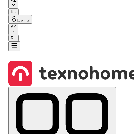
AZ
RU
Daxil ol
AZ
RU