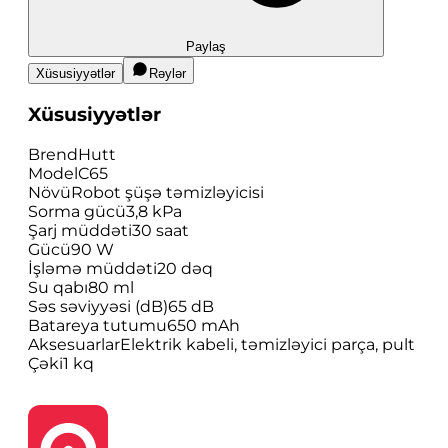
Paylaş
Xüsusiyyətlər
Rəylər
Xüsusiyyətlər
Brend
Hutt
Model
C65
Növü
Robot şüşə təmizləyicisi
Sorma gücü
3,8 kPa
Şarj müddəti
30 saat
Gücü
90 W
İşləmə müddəti
20 dəq
Su qabı
80 ml
Səs səviyyəsi (dB)
65 dB
Batareya tutumu
650 mAh
Aksesuarlar
Elektrik kabeli, təmizləyici parça, pult
Çəki
1 kq