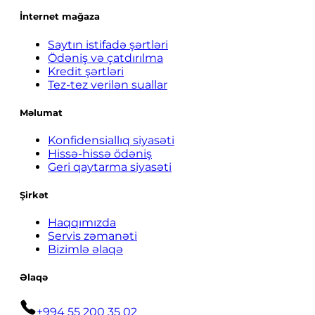
İnternet mağaza
Saytın istifadə şərtləri
Ödəniş və çatdırılma
Kredit şərtləri
Tez-tez verilən suallar
Məlumat
Konfidensiallıq siyasəti
Hissə-hissə ödəniş
Geri qaytarma siyasəti
Şirkət
Haqqımızda
Servis zəmanəti
Bizimlə əlaqə
Əlaqə
+994 55 200 35 02