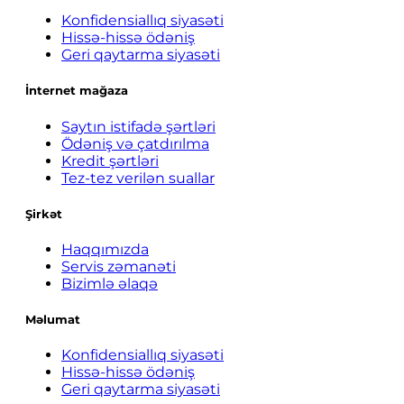
Konfidensiallıq siyasəti
Hissə-hissə ödəniş
Geri qaytarma siyasəti
İnternet mağaza
Saytın istifadə şərtləri
Ödəniş və çatdırılma
Kredit şərtləri
Tez-tez verilən suallar
Şirkət
Haqqımızda
Servis zəmanəti
Bizimlə əlaqə
Məlumat
Konfidensiallıq siyasəti
Hissə-hissə ödəniş
Geri qaytarma siyasəti