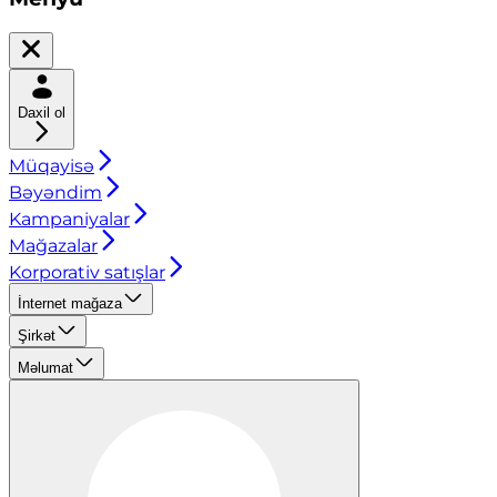
Daxil ol
Müqayisə
Bəyəndim
Kampaniyalar
Mağazalar
Korporativ satışlar
İnternet mağaza
Şirkət
Məlumat