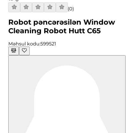
(
0
)
Robot pəncərəsilən Window
Cleaning Robot Hutt C65
Məhsul kodu:
599521