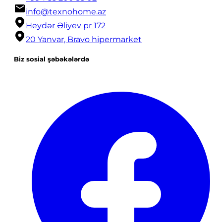
info@texnohome.az
Heydər Əliyev pr 172
20 Yanvar, Bravo hipermarket
Biz sosial şəbəkələrdə