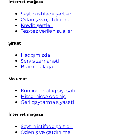
İnternet mağaza
Saytın istifadə şərtləri
Ödəniş və çatdırılma
Kredit şərtləri
Tez-tez verilən suallar
Şirkət
Haqqımızda
Servis zəmanəti
Bizimlə əlaqə
Məlumat
Konfidensiallıq siyasəti
Hissə-hissə ödəniş
Geri qaytarma siyasəti
İnternet mağaza
Saytın istifadə şərtləri
Ödəniş və çatdırılma