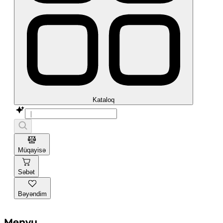
Kataloq
Müqayisə
Səbət
Bəyəndim
Menyu