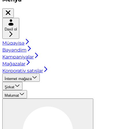
Daxil ol
Müqayisə
Bəyəndim
Kampaniyalar
Mağazalar
Korporativ satışlar
İnternet mağaza
Şirkət
Məlumat