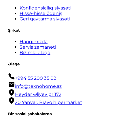
Konfidensiallıq siyasəti
Hissə-hissə ödəniş
Geri qaytarma siyasəti
Şirkət
Haqqımızda
Servis zəmanəti
Bizimlə əlaqə
Əlaqə
+994 55 200 35 02
info@texnohome.az
Heydər Əliyev pr 172
20 Yanvar, Bravo hipermarket
Biz sosial şəbəkələrdə