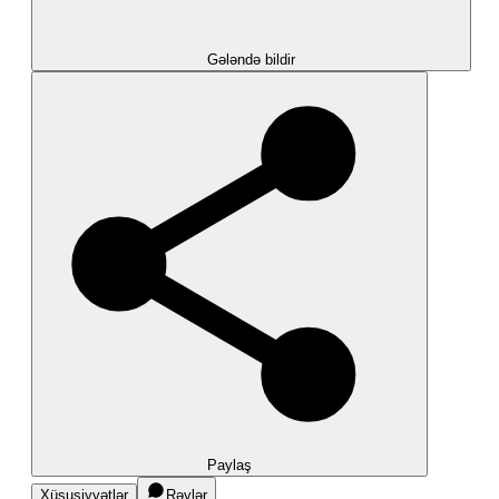
Gələndə bildir
Paylaş
Xüsusiyyətlər
Rəylər