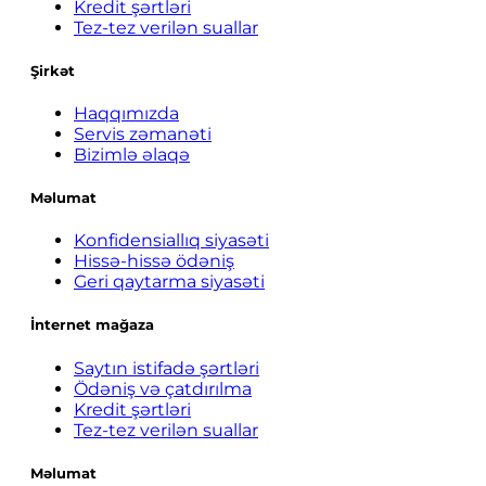
Kredit şərtləri
Tez-tez verilən suallar
Şirkət
Haqqımızda
Servis zəmanəti
Bizimlə əlaqə
Məlumat
Konfidensiallıq siyasəti
Hissə-hissə ödəniş
Geri qaytarma siyasəti
İnternet mağaza
Saytın istifadə şərtləri
Ödəniş və çatdırılma
Kredit şərtləri
Tez-tez verilən suallar
Məlumat