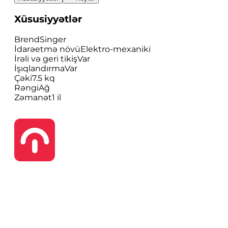
Xüsusiyyətlər
Brend
Singer
İdarəetmə növü
Elektro-mexaniki
İrəli və geri tikiş
Var
İşıqlandırma
Var
Çəki
7.5 kq
Rəngi
Ağ
Zəmanət
1 il