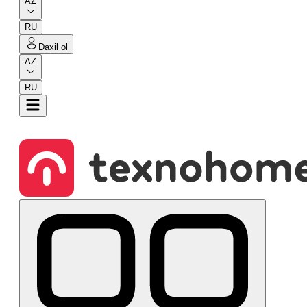
AZ
RU
Daxil ol
AZ
RU