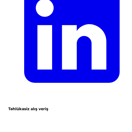
Təhlükəsiz alış veriş