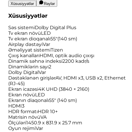
Xüsusiyyətlər
Rəylər
Xüsusiyyətlər
Səs sistemi
Dolby Digital Plus
Tv ekran növü
LED
Tv ekran dioqanalı
55"(140 sm)
Airplay dəstəyi
Var
Əməliyyat sistemi
Tizen
Çıxış kanalları
HDMI, optik audio çıxışı
Dinamik səhnə indeksi
2200 kadr/s
Dinamiklərin sayı
2
Dolby Digital
Var
Dəstəklənən girişlər
AV, HDMI x3, USB x2, Ethernet
(RJ-45)
Ekran icazəsi
4K UHD (3840 × 2160)
Ekran növü
LED
Ekranın diaqonalı
55" (140 sm)
HDMI
3
HDR formatı
HDR 10+
Matrisin növü
VA
Ölçüləri
1450.9 x 831.9 x 25.7 mm
Oyun rejimi
Var