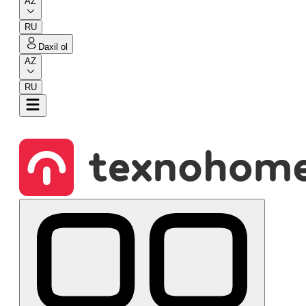
AZ
RU
Daxil ol
AZ
RU