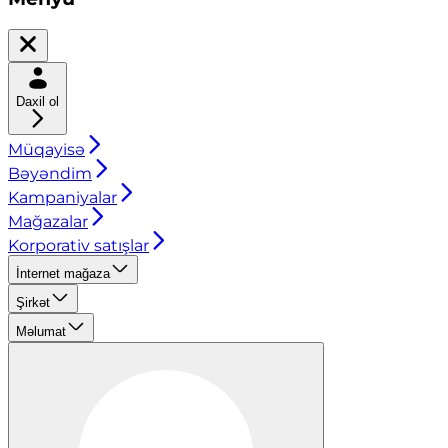
Daxil ol
Müqayisə
Bəyəndim
Kampaniyalar
Mağazalar
Korporativ satışlar
İnternet mağaza
Şirkət
Məlumat