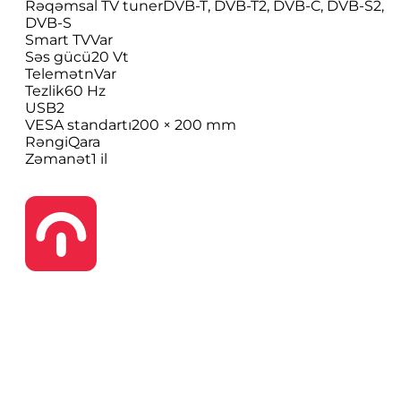
Rəqəmsal TV tuner
DVB-T, DVB-T2, DVB-C, DVB-S2,
DVB-S
Smart TV
Var
Səs gücü
20 Vt
Telemətn
Var
Tezlik
60 Hz
USB
2
VESA standartı
200 × 200 mm
Rəngi
Qara
Zəmanət
1 il