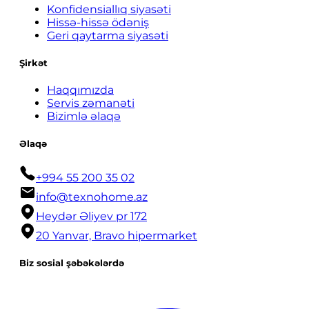
Konfidensiallıq siyasəti
Hissə-hissə ödəniş
Geri qaytarma siyasəti
Şirkət
Haqqımızda
Servis zəmanəti
Bizimlə əlaqə
Əlaqə
+994 55 200 35 02
info@texnohome.az
Heydər Əliyev pr 172
20 Yanvar, Bravo hipermarket
Biz sosial şəbəkələrdə