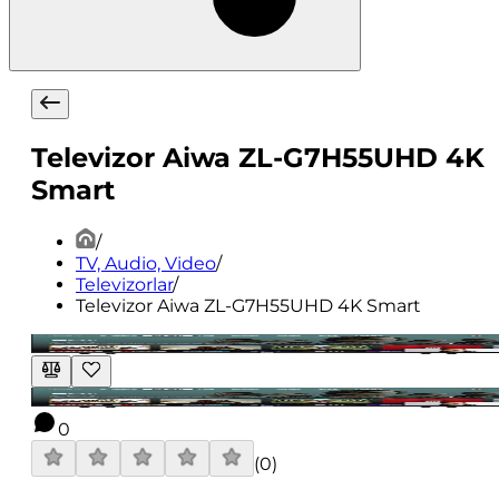
Televizor Aiwa ZL-G7H55UHD 4K
Smart
/
TV, Audio, Video
/
Televizorlar
/
Televizor Aiwa ZL-G7H55UHD 4K Smart
0
(
0
)