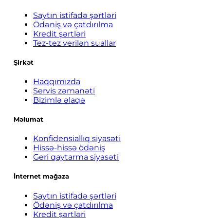
Saytın istifadə şərtləri
Ödəniş və çatdırılma
Kredit şərtləri
Tez-tez verilən suallar
Şirkət
Haqqımızda
Servis zəmanəti
Bizimlə əlaqə
Məlumat
Konfidensiallıq siyasəti
Hissə-hissə ödəniş
Geri qaytarma siyasəti
İnternet mağaza
Saytın istifadə şərtləri
Ödəniş və çatdırılma
Kredit şərtləri