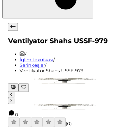
Ventilyator Shahs USSF-979
/
İqlim texnikası
/
Sərinkeşlər
/
Ventilyator Shahs USSF-979
0
(
0
)