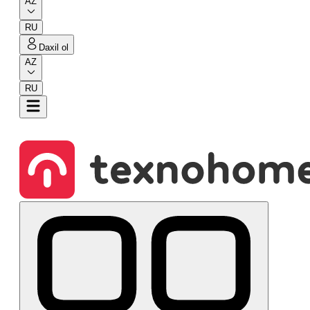
AZ
RU
Daxil ol
AZ
RU