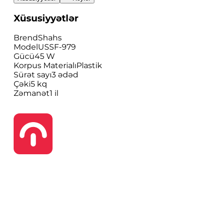
Xüsusiyyətlər
Brend
Shahs
Model
USSF-979
Gücü
45 W
Korpus Materialı
Plastik
Sürət sayı
3 ədəd
Çəki
5 kq
Zəmanət
1 il