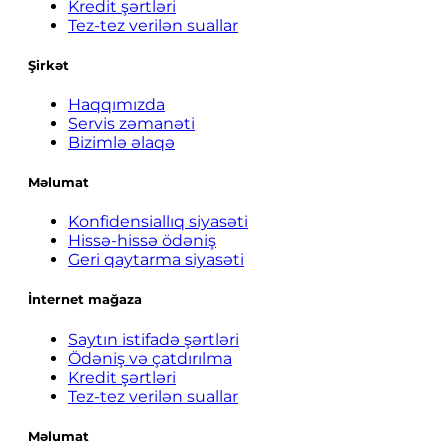
Kredit şərtləri
Tez-tez verilən suallar
Şirkət
Haqqımızda
Servis zəmanəti
Bizimlə əlaqə
Məlumat
Konfidensiallıq siyasəti
Hissə-hissə ödəniş
Geri qaytarma siyasəti
İnternet mağaza
Saytın istifadə şərtləri
Ödəniş və çatdırılma
Kredit şərtləri
Tez-tez verilən suallar
Məlumat