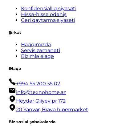
Konfidensiallıq siyasəti
Hissə-hissə ödəniş
Geri qaytarma siyasəti
Şirkət
Haqqımızda
Servis zəmanəti
Bizimlə əlaqə
Əlaqə
+994 55 200 35 02
info@texnohome.az
Heydər Əliyev pr 172
20 Yanvar, Bravo hipermarket
Biz sosial şəbəkələrdə