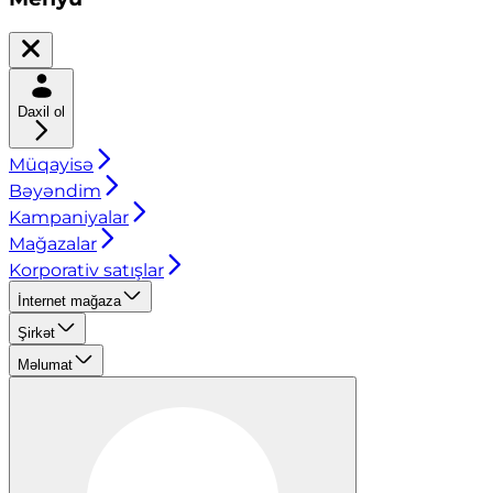
Daxil ol
Müqayisə
Bəyəndim
Kampaniyalar
Mağazalar
Korporativ satışlar
İnternet mağaza
Şirkət
Məlumat