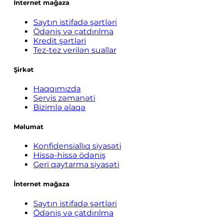
İnternet mağaza
Saytın istifadə şərtləri
Ödəniş və çatdırılma
Kredit şərtləri
Tez-tez verilən suallar
Şirkət
Haqqımızda
Servis zəmanəti
Bizimlə əlaqə
Məlumat
Konfidensiallıq siyasəti
Hissə-hissə ödəniş
Geri qaytarma siyasəti
İnternet mağaza
Saytın istifadə şərtləri
Ödəniş və çatdırılma