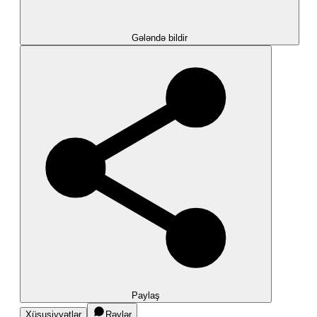
Gələndə bildir
Paylaş
Xüsusiyyətlər
Rəylər