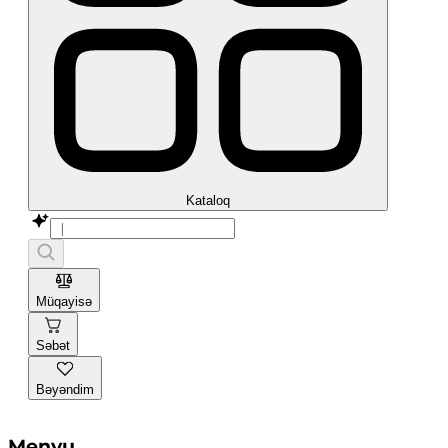
Kataloq
Müqayisə
Səbət
Bəyəndim
Menyu