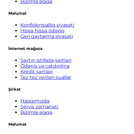
Bizimlə əlaqə
Məlumat
Konfidensiallıq siyasəti
Hissə-hissə ödəniş
Geri qaytarma siyasəti
İnternet mağaza
Saytın istifadə şərtləri
Ödəniş və çatdırılma
Kredit şərtləri
Tez-tez verilən suallar
Şirkət
Haqqımızda
Servis zəmanəti
Bizimlə əlaqə
Məlumat