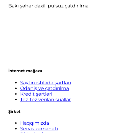
Bakı şəhər daxili pulsuz çatdırılma.
İnternet mağaza
Saytın istifadə şərtləri
Ödəniş və çatdırılma
Kredit şərtləri
Tez-tez verilən suallar
Şirkət
Haqqımızda
Servis zəmanəti