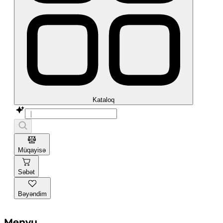
Kataloq
Müqayisə
Səbət
Bəyəndim
Menyu