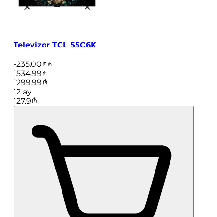
Televizor TCL 55C6K
-
235.00
1534.99
1299.99
12
ay
127.9