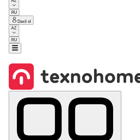
AZ
RU
Daxil ol
AZ
RU