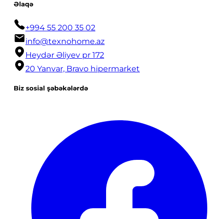
Əlaqə
+994 55 200 35 02
info@texnohome.az
Heydər Əliyev pr 172
20 Yanvar, Bravo hipermarket
Biz sosial şəbəkələrdə