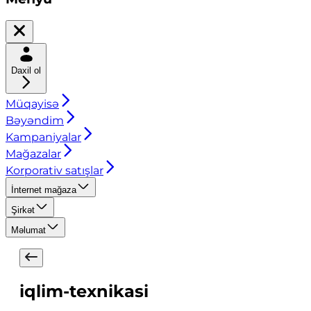
Daxil ol
Müqayisə
Bəyəndim
Kampaniyalar
Mağazalar
Korporativ satışlar
İnternet mağaza
Şirkət
Məlumat
iqlim-texnikasi