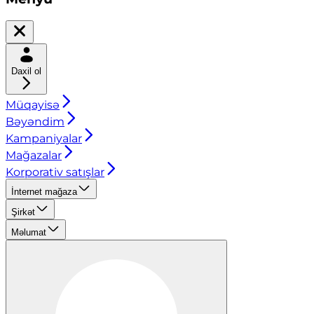
Daxil ol
Müqayisə
Bəyəndim
Kampaniyalar
Mağazalar
Korporativ satışlar
İnternet mağaza
Şirkət
Məlumat