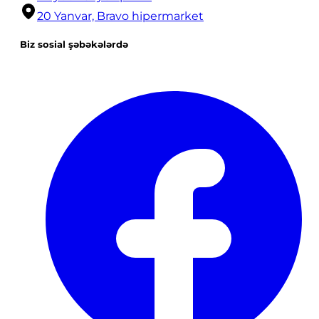
20 Yanvar, Bravo hipermarket
Biz sosial şəbəkələrdə