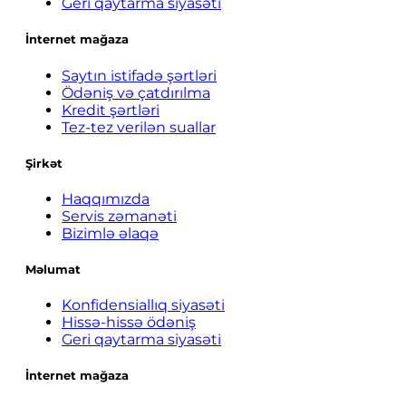
Geri qaytarma siyasəti
İnternet mağaza
Saytın istifadə şərtləri
Ödəniş və çatdırılma
Kredit şərtləri
Tez-tez verilən suallar
Şirkət
Haqqımızda
Servis zəmanəti
Bizimlə əlaqə
Məlumat
Konfidensiallıq siyasəti
Hissə-hissə ödəniş
Geri qaytarma siyasəti
İnternet mağaza