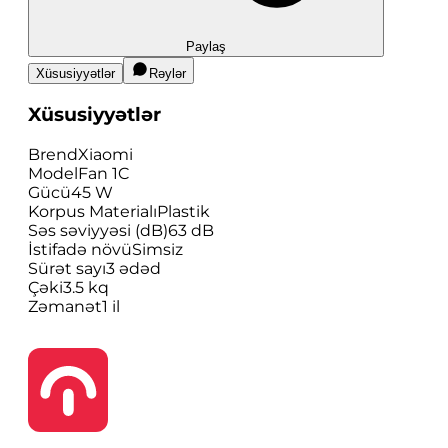
Paylaş
Xüsusiyyətlər
Rəylər
Xüsusiyyətlər
Brend
Xiaomi
Model
Fan 1C
Gücü
45 W
Korpus Materialı
Plastik
Səs səviyyəsi (dB)
63 dB
İstifadə növü
Simsiz
Sürət sayı
3 ədəd
Çəki
3.5 kq
Zəmanət
1 il