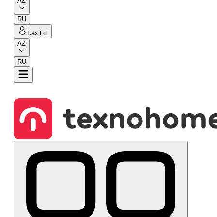
AZ
RU
Daxil ol
AZ
RU