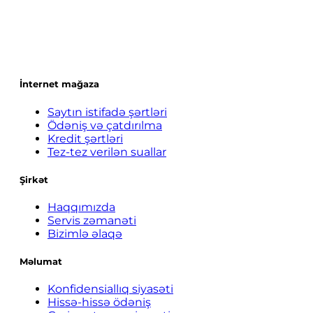
İnternet mağaza
Saytın istifadə şərtləri
Ödəniş və çatdırılma
Kredit şərtləri
Tez-tez verilən suallar
Şirkət
Haqqımızda
Servis zəmanəti
Bizimlə əlaqə
Məlumat
Konfidensiallıq siyasəti
Hissə-hissə ödəniş