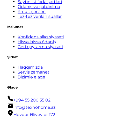
Saytın istifadə şərtləri
Ödəniş və çatdırılma
Kredit şərtləri
Tez-tez verilən suallar
Məlumat
Konfidensiallıq siyasəti
Hissə-hissə ödəniş
Geri qaytarma siyasəti
Şirkət
Haqqımızda
Servis zəmanəti
Bizimlə əlaqə
Əlaqə
+994 55 200 35 02
info@texnohome.az
Heydər Əliyev pr 172