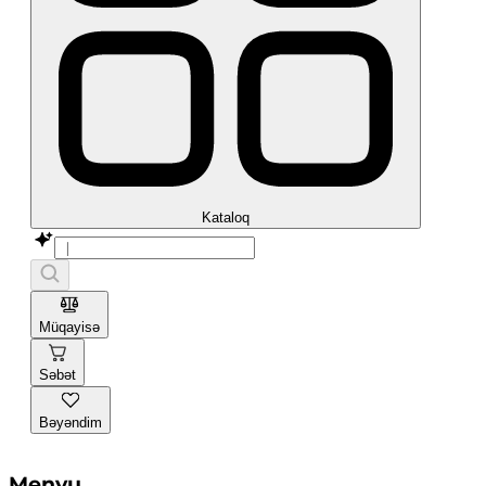
Kataloq
Müqayisə
Səbət
Bəyəndim
Menyu