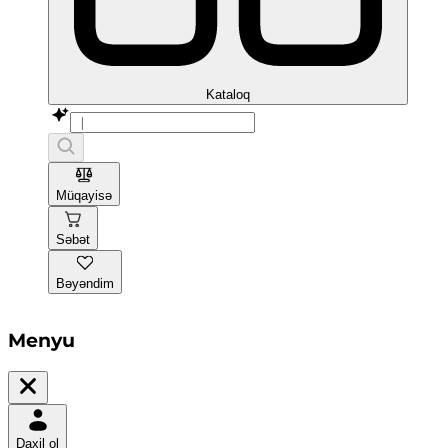
Kataloq
Müqayisə
Səbət
Bəyəndim
Menyu
Daxil ol