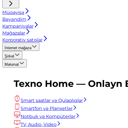
Müqayisə
Bəyəndim
Kampaniyalar
Mağazalar
Korporativ satışlar
İnternet mağaza
Şirkət
Məlumat
Texno Home — Onlayn El
Smart saatlar və Qulaqlıqlar
Smartfon və Planşetlər
Notbuk və Kompüterlər
TV, Audio, Video