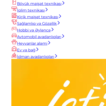
Böyük məişət texnikası
İqlim texnikası
Kiçik məişət texnikası
Sağlamlıq və Gözəllik
Hobbi və Əyləncə
Avtomobil avadanlıqları
Heyvanlar aləmi
Ev və bağ
İdman avadanlıqları