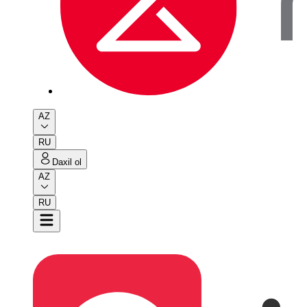
AZ
RU
Daxil ol
AZ
RU