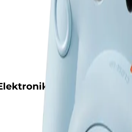
ektronika və Məişət Texn