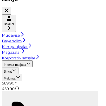
Daxil ol
Müqayisə
Bəyəndim
Kampaniyalar
Mağazalar
Korporativ satışlar
İnternet mağaza
Şirkət
Məlumat
589.90
459.90