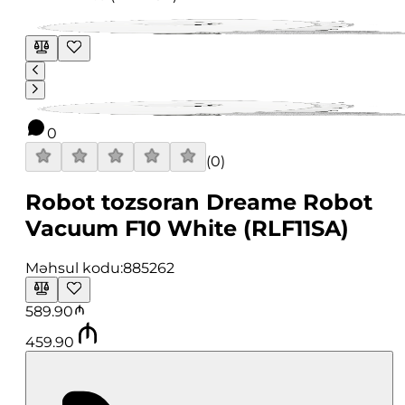
0
(
0
)
Robot tozsoran Dreame Robot
Vacuum F10 White (RLF11SA)
Məhsul kodu:
885262
589.90
459.90