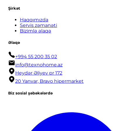
Şirkət
Haqqımızda
Servis zəmanəti
Bizimlə əlaqə
Əlaqə
+994 55 200 35 02
info@texnohome.az
Heydər Əliyev pr 172
20 Yanvar, Bravo hipermarket
Biz sosial şəbəkələrdə