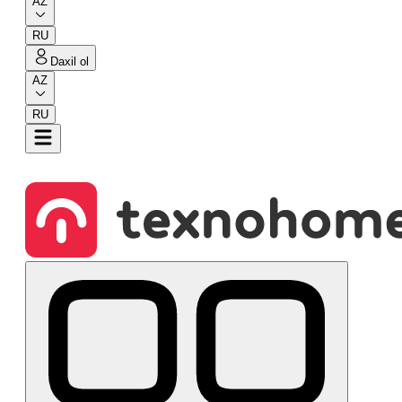
AZ
RU
Daxil ol
AZ
RU