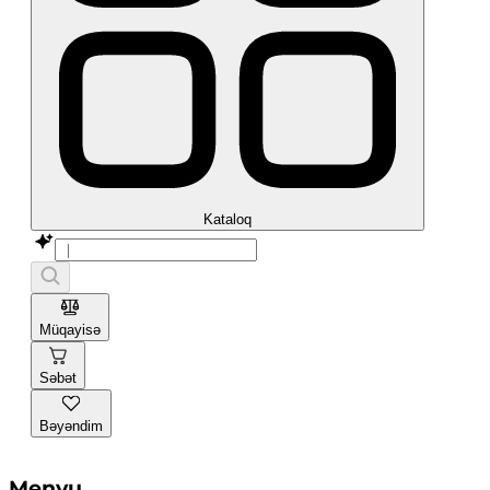
Kataloq
Müqayisə
Səbət
Bəyəndim
Menyu