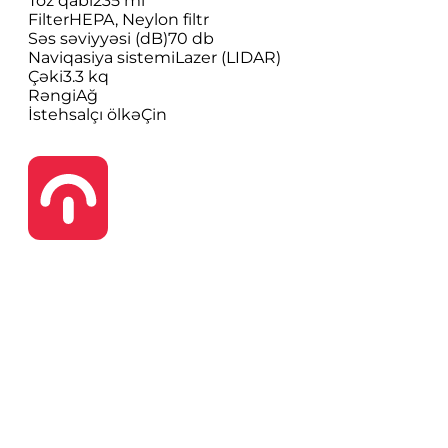
Toz qabı
235 ml
Filter
HEPA, Neylon filtr
Səs səviyyəsi (dB)
70 db
Naviqasiya sistemi
Lazer (LIDAR)
Çəki
3.3 kq
Rəngi
Ağ
İstehsalçı ölkə
Çin