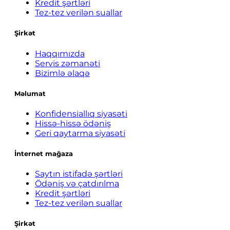
Kredit şərtləri
Tez-tez verilən suallar
Şirkət
Haqqımızda
Servis zəmanəti
Bizimlə əlaqə
Məlumat
Konfidensiallıq siyasəti
Hissə-hissə ödəniş
Geri qaytarma siyasəti
İnternet mağaza
Saytın istifadə şərtləri
Ödəniş və çatdırılma
Kredit şərtləri
Tez-tez verilən suallar
Şirkət