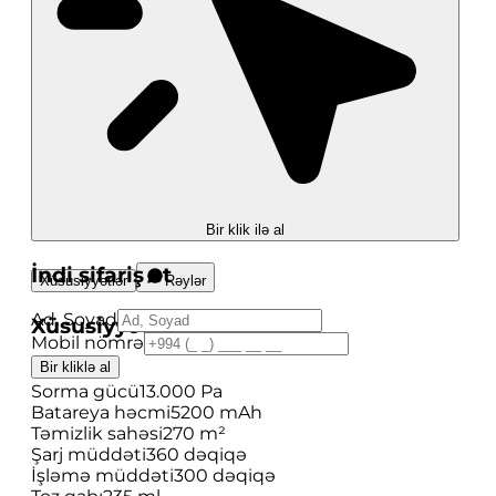
Bir klik ilə al
İndi sifariş et
Xüsusiyyətlər
Rəylər
Ad, Soyad
Xüsusiyyətlər
Mobil nömrə
Bir kliklə al
Model
F10
Sorma gücü
13.000 Pa
Batareya həcmi
5200 mAh
Təmizlik sahəsi
270 m²
Şarj müddəti
360 dəqiqə
İşləmə müddəti
300 dəqiqə