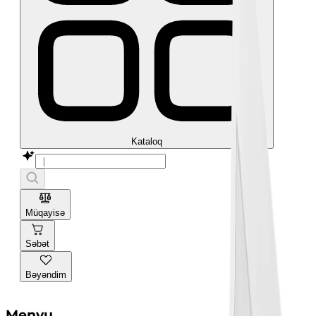
Kataloq
Müqayisə
Səbət
Bəyəndim
Menyu