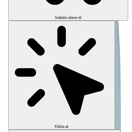
Səbətə əlavə et
Kliklə-al