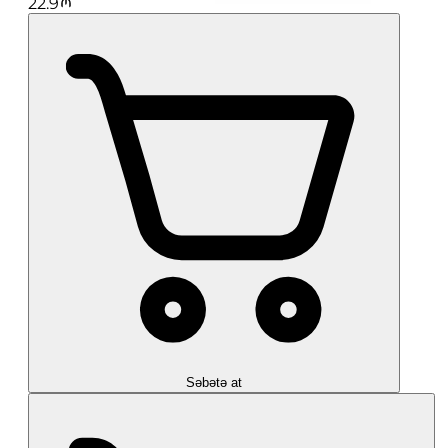
22.9
Səbətə at