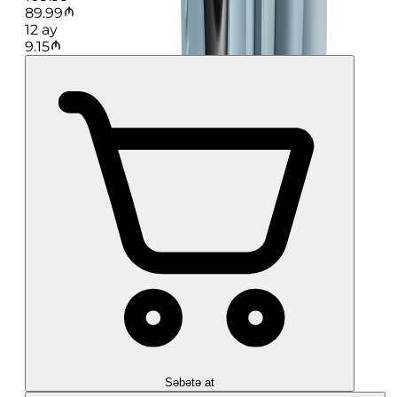
89.99
12
ay
9.15
Səbətə at