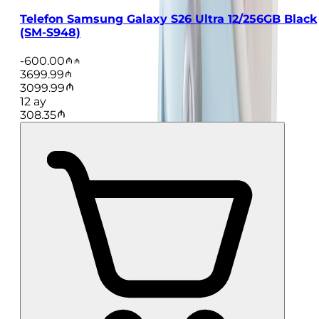
Telefon Samsung Galaxy S26 Ultra 12/256GB Black
(SM-S948)
-
600.00
3699.99
3099.99
12
ay
308.35