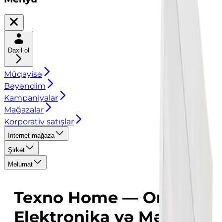
Daxil ol
Müqayisə
Bəyəndim
Kampaniyalar
Mağazalar
Korporativ satışlar
İnternet mağaza
Şirkət
Məlumat
Texno Home — Onlayn
Elektronika və Məişət