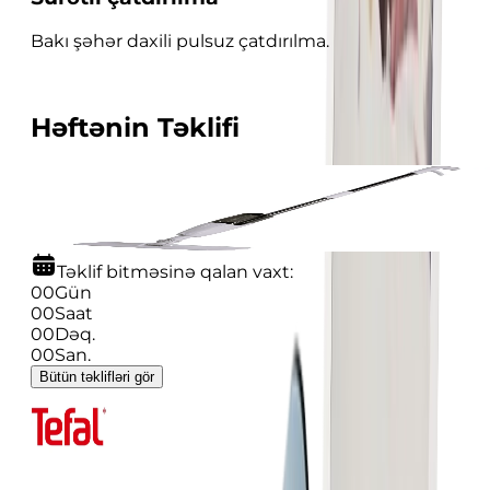
Bakı şəhər daxili pulsuz çatdırılma.
Həftənin Təklifi
-
40
%
Sprey Mop Deerma TB500
49.99
29.99
Təklif bitməsinə qalan vaxt:
00
Gün
00
Saat
00
Dəq.
00
San.
Bütün təklifləri gör