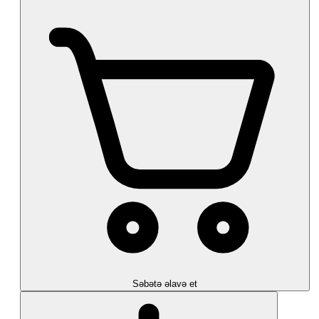
Səbətə əlavə et