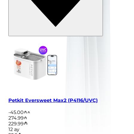
Petkit Eversweet Max2 (P4116/UVC)
-
45.00
274.99
229.99
12
ay