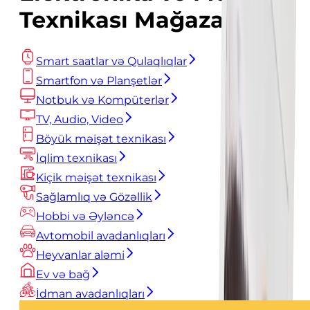
Texnikası Mağazası
Smart saatlar və Qulaqlıqlar
Smartfon və Planşetlər
Notbuk və Kompüterlər
TV, Audio, Video
Böyük məişət texnikası
İqlim texnikası
Kiçik məişət texnikası
Sağlamlıq və Gözəllik
Hobbi və Əyləncə
Avtomobil avadanlıqları
Heyvanlar aləmi
Ev və bağ
İdman avadanlıqları