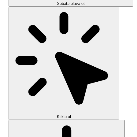
Səbətə əlavə et
Kliklə-al