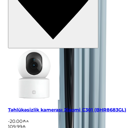
Təhlükəsizlik kamerası Xiaomi C301 (BHR8683GL)
-
20.00
109.99