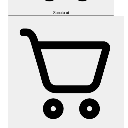
Səbətə at