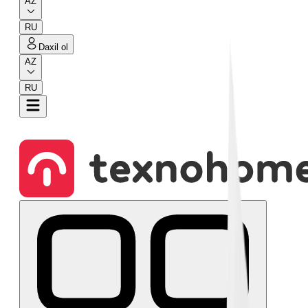
AZ
RU
Daxil ol
AZ
RU