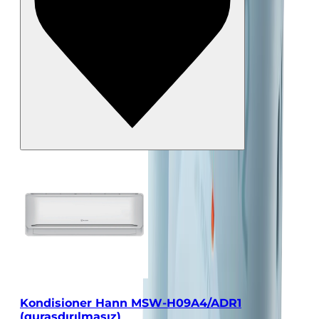
Kondisioner Hann MSW-H09A4/ADR1
(quraşdırılmasız)