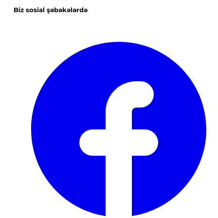
Biz sosial şəbəkələrdə