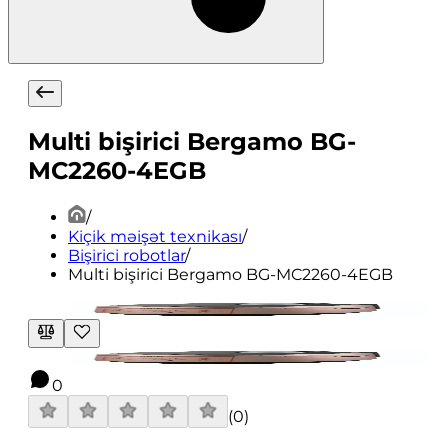
Multi bişirici Bergamo BG-
MC2260-4EGB
/
Kiçik məişət texnikası
/
Bişirici robotlar
/
Multi bişirici Bergamo BG-MC2260-4EGB
0
(
0
)