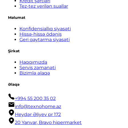
Kredit şərtləri
Tez-tez verilən suallar
Məlumat
Konfidensiallıq siyasəti
Hissə-hissə ödəniş
Geri qaytarma siyasəti
Şirkət
Haqqımızda
Servis zəmanəti
Bizimlə əlaqə
Əlaqə
+994 55 200 35 02
info@texnohome.az
Heydər Əliyev pr 172
20 Yanvar, Bravo hipermarket