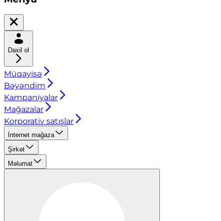
Daxil ol
Müqayisə
Bəyəndim
Kampaniyalar
Mağazalar
Korporativ satışlar
İnternet mağaza
Şirkət
Məlumat