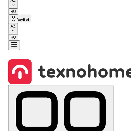
AZ
RU
Daxil ol
AZ
RU