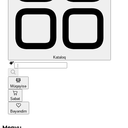
Kataloq
Müqayisə
Səbət
Bəyəndim
Menyu