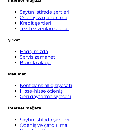
İnternet mağaza
Saytın istifadə şərtləri
Ödəniş və çatdırılma
Kredit şərtləri
Tez-tez verilən suallar
Şirkət
Haqqımızda
Servis zəmanəti
Bizimlə əlaqə
Məlumat
Konfidensiallıq siyasəti
Hissə-hissə ödəniş
Geri qaytarma siyasəti
İnternet mağaza
Saytın istifadə şərtləri
Ödəniş və çatdırılma