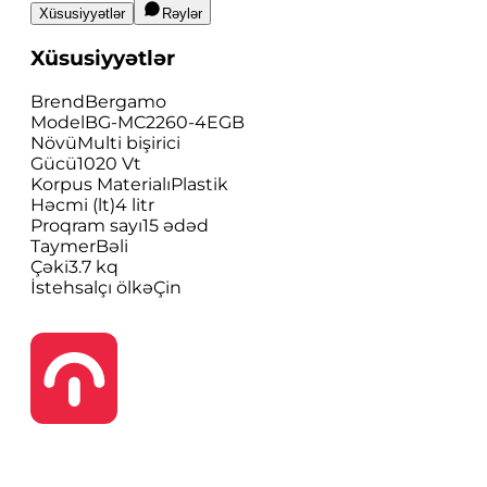
Xüsusiyyətlər
Rəylər
Xüsusiyyətlər
Brend
Bergamo
Model
BG-MC2260-4EGB
Növü
Multi bişirici
Gücü
1020 Vt
Korpus Materialı
Plastik
Həcmi (lt)
4 litr
Proqram sayı
15 ədəd
Taymer
Bəli
Çəki
3.7 kq
İstehsalçı ölkə
Çin