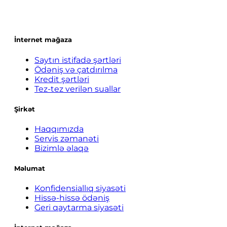
İnternet mağaza
Saytın istifadə şərtləri
Ödəniş və çatdırılma
Kredit şərtləri
Tez-tez verilən suallar
Şirkət
Haqqımızda
Servis zəmanəti
Bizimlə əlaqə
Məlumat
Konfidensiallıq siyasəti
Hissə-hissə ödəniş
Geri qaytarma siyasəti