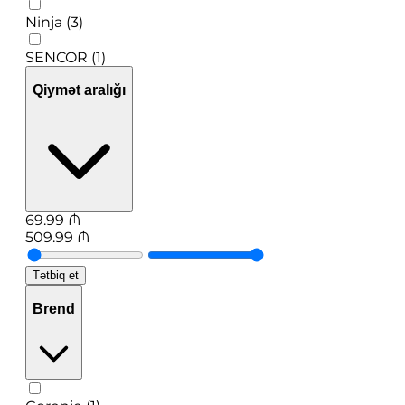
Ninja (3)
SENCOR (1)
Qiymət aralığı
69.99
₼
509.99
₼
Tətbiq et
Brend