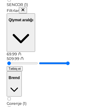
SENCOR (1)
Filtrlər
Qiymət aralığı
69.99
₼
509.99
₼
Tətbiq et
Brend
Gorenje (1)