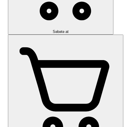
Səbətə at