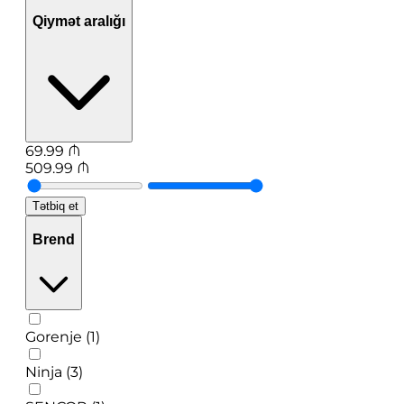
Qiymət aralığı
69.99
₼
509.99
₼
Tətbiq et
Brend
Gorenje (1)
Ninja (3)