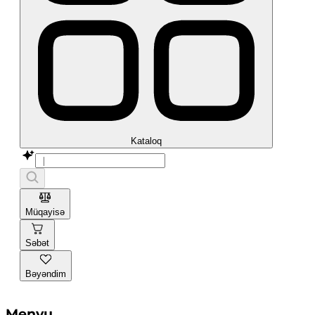
Kataloq
Müqayisə
Səbət
Bəyəndim
Menyu