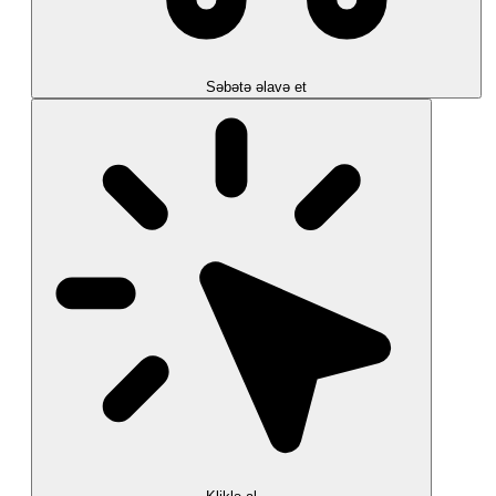
Səbətə əlavə et