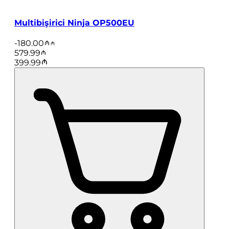
Multibişirici Ninja OP500EU
-
180.00
579.99
399.99