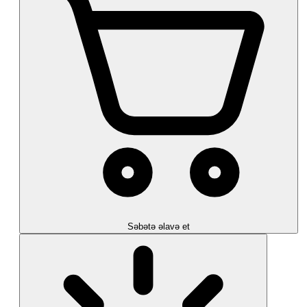
Səbətə əlavə et