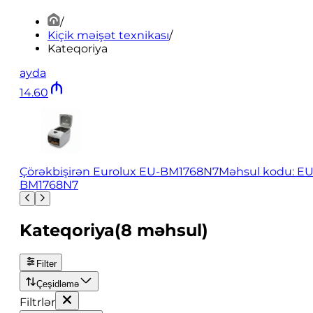
/
Kiçik məişət texnikası
/
Kateqoriya
ayda
14
.
60
Çörəkbişirən Eurolux EU-BМ1768N7
Məhsul kodu: EU
BМ1768N7
Kateqoriya
(
8
məhsul
)
Filter
Çeşidləmə
Filtrlər