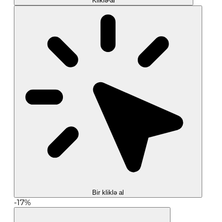
Kliklə-al
Bir kliklə al
-17%