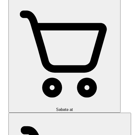
Səbətə at