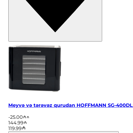
Meyvə və tərəvəz qurudan HOFFMANN SG-400DL
-
25.00
144.99
119.99