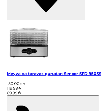
Meyvə və tərəvəz qurudan Sencor SFD 950SS
-
50.00
119.99
69.99