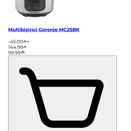
Multibişirici Gorenje MC2SBK
-
45.00
144.99
99.99