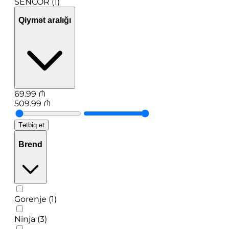
SENCOR (1)
Qiymət aralığı
69.99
₼
509.99
₼
Tətbiq et
Brend
Gorenje (1)
Ninja (3)