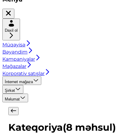
Daxil ol
Müqayisə
Bəyəndim
Kampaniyalar
Mağazalar
Korporativ satışlar
İnternet mağaza
Şirkət
Məlumat
Kateqoriya
(
8
məhsul
)