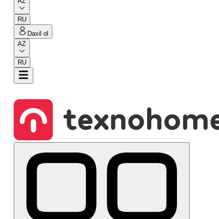
AZ
RU
Daxil ol
AZ
RU