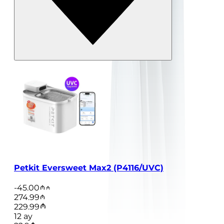
Petkit Eversweet Max2 (P4116/UVC)
-
45.00
274.99
229.99
12
ay