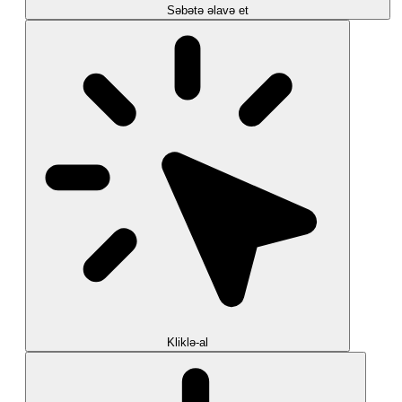
Səbətə əlavə et
Kliklə-al