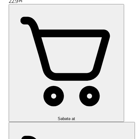
22.9
Səbətə at