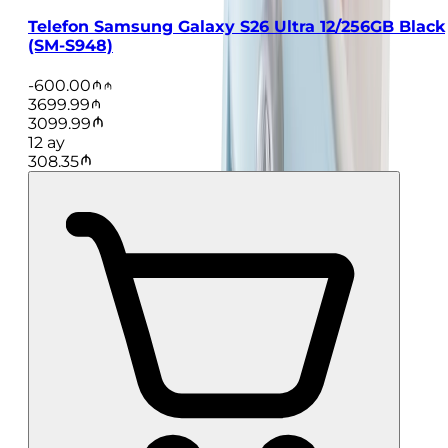
Telefon Samsung Galaxy S26 Ultra 12/256GB Black
(SM-S948)
-
600.00
3699.99
3099.99
12
ay
308.35