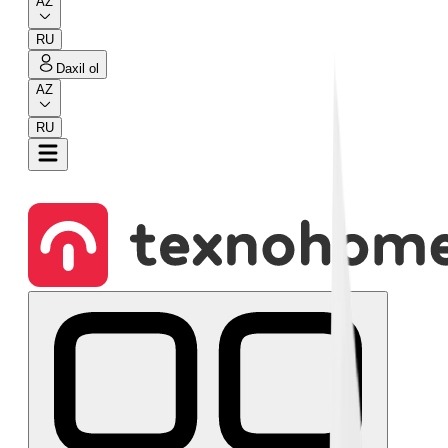
AZ
RU
Daxil ol
AZ
RU