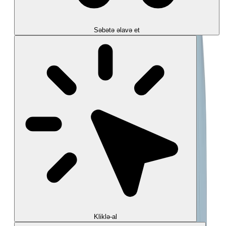
Səbətə əlavə et
Kliklə-al