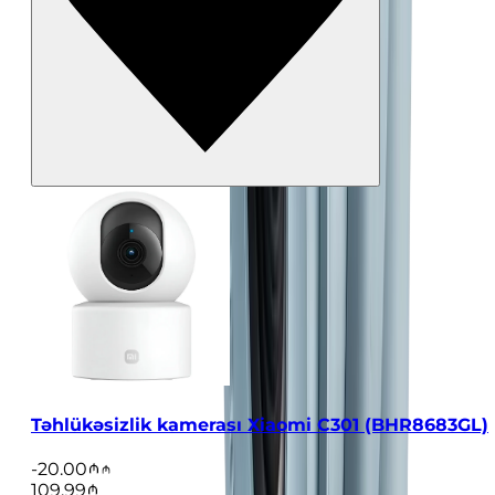
Təhlükəsizlik kamerası Xiaomi C301 (BHR8683GL)
-
20.00
109.99