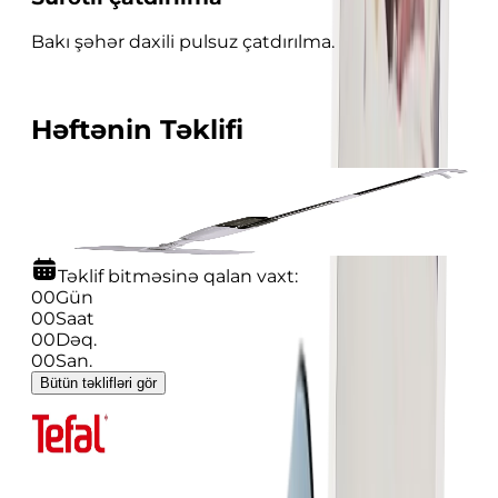
Bakı şəhər daxili pulsuz çatdırılma.
Həftənin Təklifi
-
40
%
Sprey Mop Deerma TB500
49.99
29.99
Təklif bitməsinə qalan vaxt:
00
Gün
00
Saat
00
Dəq.
00
San.
Bütün təklifləri gör