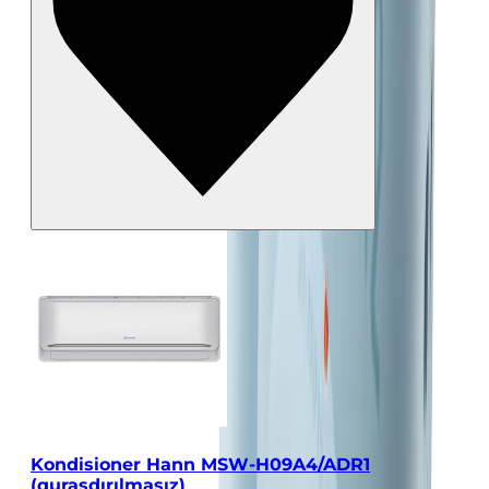
Kondisioner Hann MSW-H09A4/ADR1
(quraşdırılmasız)