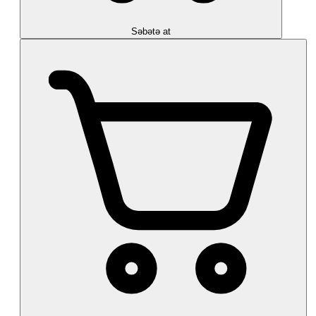
Səbətə at