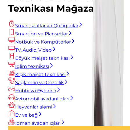
Texnikası Mağazası
Smart saatlar və Qulaqlıqlar
Smartfon və Planşetlər
Notbuk və Kompüterlər
TV, Audio, Video
Böyük məişət texnikası
İqlim texnikası
Kiçik məişət texnikası
Sağlamlıq və Gözəllik
Hobbi və Əyləncə
Avtomobil avadanlıqları
Heyvanlar aləmi
Ev və bağ
İdman avadanlıqları