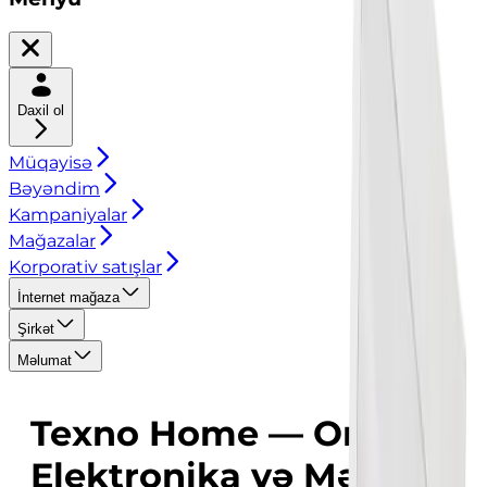
Daxil ol
Müqayisə
Bəyəndim
Kampaniyalar
Mağazalar
Korporativ satışlar
İnternet mağaza
Şirkət
Məlumat
Texno Home — Onlayn
Elektronika və Məişət