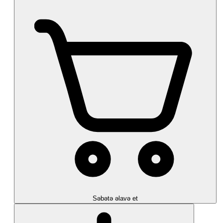
Səbətə əlavə et