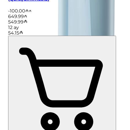
-
100.00
649.99
549.99
12
ay
54.15