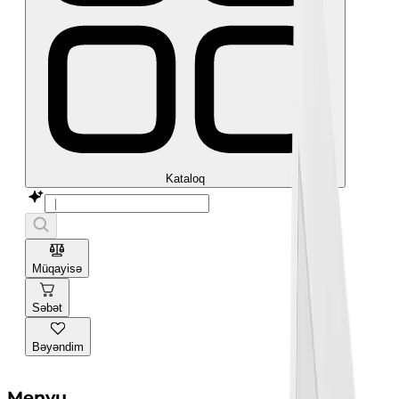
Kataloq
Müqayisə
Səbət
Bəyəndim
Menyu