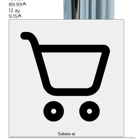
89.99
12
ay
9.15
Səbətə at